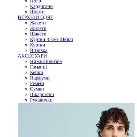
Поло
Кардигани
Шорти
ВЕРХНІЙ ОДЯГ
Жакети
Жилети
Шакети
Куртки З Еко-Шкіри
Куртки
Вітрівка
АКСЕСУАРИ
Нижня Білизна
Гаманці
Кепки
Парфуми
Ремені
Сумки
Шкарпетки
Рукавички