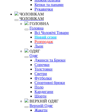
Нижня білизна
Кепки та панами
Рукавички
ЧОЛОВІКАМ
ЧОЛОВІКАМ
ГОЛОВНА
Головна
Всі Чоловічі Товари
Новий сезон
Розпродаж
Льон
ОДЯГ
Одяг
Джинси та Брюки
Сорочки
Толстовки
Светри
Футболки
Спортивні брюки
Поло
Кардигани
Шорти
ВЕРХНІЙ ОДЯГ
Верхній Одяг
Жакети