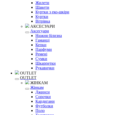
Жилети
Шакети
Куртки з еко-шкіри
Куртки
Вітрівка
АКСЕСУАРИ
Аксесуари
Нижня білизна
Гаманці
Кепки
Парфуми
Ремені
Сумки
Шкарпетки
Рукавички
OUTLET
OUTLET
ЖІНКАМ
Жінкам
Джинси
Сорочки
Кардигани
Футболки
Поло