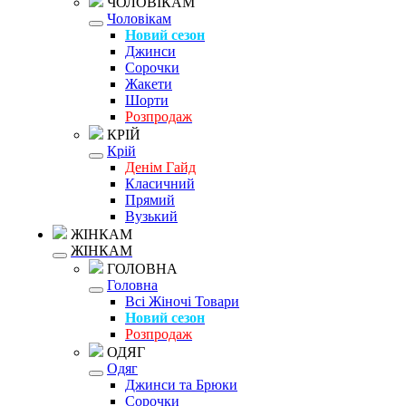
ЧОЛОВІКАМ
Чоловікам
Новий сезон
Джинси
Сорочки
Жакети
Шорти
Розпродаж
КРІЙ
Крій
Денім Гайд
Класичний
Прямий
Вузький
ЖІНКАМ
ЖІНКАМ
ГОЛОВНА
Головна
Всі Жіночі Товари
Новий сезон
Розпродаж
ОДЯГ
Одяг
Джинси та Брюки
Сорочки