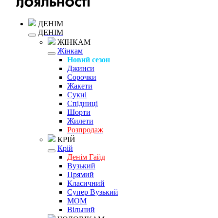
ДЕНІМ
ДЕНІМ
ЖІНКАМ
Жінкам
Новий сезон
Джинси
Сорочки
Жакети
Сукні
Спідниці
Шорти
Жилети
Розпродаж
КРІЙ
Крій
Денім Гайд
Вузький
Прямий
Класичний
Супер Вузький
MOM
Вільний