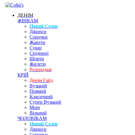
ДЕНІМ
ЖІНКАМ
Новий Сезон
Джинси
Сорочки
Жакети
Сукні
Спідниці
Шорти
Жилети
Розпродаж
КРІЙ
Денім Гайд
Вузький
Прямий
Класичний
Супер Вузький
Mom
Вільний
ЧОЛОВІКАМ
Новий Сезон
Джинси
Сорочки