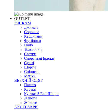
OUTLET
ЖІНКАМ
Джинси
Сорочки
Кардигани
Футболки
Поло
Толстовки
Светри
Спортивні Брюки
Сукні
Шорти
Спідниці
Майки
ВЕРХНІЙ ОДЯГ
Пальто
Куртки
Куртки З Еко-Шкіри
Жакети
Жилети
АКСЕСУАРИ