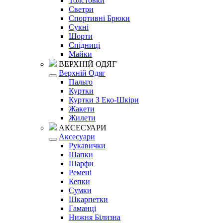
Толстовки
Светри
Спортивні Брюки
Сукні
Шорти
Спідниці
Майки
ВЕРХНІЙ ОДЯГ
Верхній Одяг
Пальто
Куртки
Куртки З Еко-Шкіри
Жакети
Жилети
АКСЕСУАРИ
Аксесуари
Рукавички
Шапки
Шарфи
Ремені
Кепки
Сумки
Шкарпетки
Гаманці
Нижня Білизна