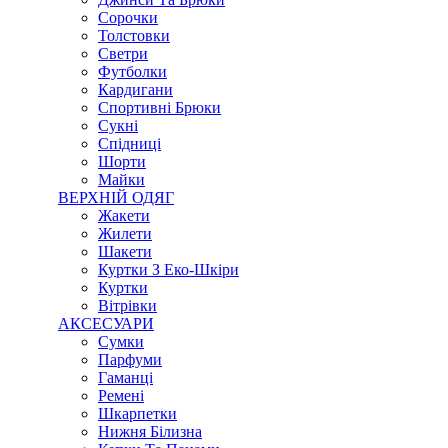
Сорочки
Толстовки
Светри
Футболки
Кардигани
Спортивні Брюки
Сукні
Спідниці
Шорти
Майки
ВЕРХНІЙ ОДЯГ
Жакети
Жилети
Шакети
Куртки З Еко-Шкіри
Куртки
Вітрівки
АКСЕСУАРИ
Сумки
Парфуми
Гаманці
Ремені
Шкарпетки
Нижня Білизна