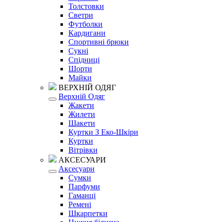
Толстовки
Светри
Футболки
Кардигани
Спортивні брюки
Сукні
Спідниці
Шорти
Майки
ВЕРХНІЙ ОДЯГ
Верхній Одяг
Жакети
Жилети
Шакети
Куртки З Еко-Шкіри
Куртки
Вітрівки
АКСЕСУАРИ
Аксесуари
Сумки
Парфуми
Гаманці
Ремені
Шкарпетки