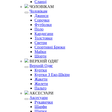
Сланці
ЧОЛОВІКАМ
Чоловікам
Джинси
Сорочки
Футболки
Поло
Кардигани
Толстовки
Светри
Спортивні Брюки
Майки
Шорти
ВЕРХНІЙ ОДЯГ
Верхній Одяг
Куртки
Куртки З Еко-Шкіри
Жакети
Жилети
Пальто
АКСЕСУАРИ
Аксесуари
Рукавички
Шарфи
Шапки