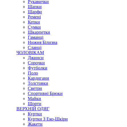
Рукавички
Шапки
Шарфи
Ремені
Кепки
Сумки
Шкарпетки
Гаманці
Нижня Білизна
Сланці
ЧОЛОВІКАМ
Джинси
Сорочки
Футболки
Поло
Кардигани
Толстовки
Светри
Спортивні Брюки
Майки
Шорти
ВЕРХНІЙ ОДЯГ
Куртки
Куртки З Еко-Шкіри
Жакети