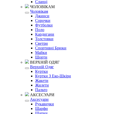
Сланці
ЧОЛОВІКАМ
Чоловікам
Джинси
Сорочки
Футболки
Поло
Кардигани
Толстовки
Светри
Спортивні Брюки
Майки
Шорти
ВЕРХНІЙ ОДЯГ
Верхній Одяг
Куртки
Куртки З Еко-Шкіри
Жакети
Жилети
Пальто
АКСЕСУАРИ
Аксесуари
Рукавички
Шарфи
Шапки