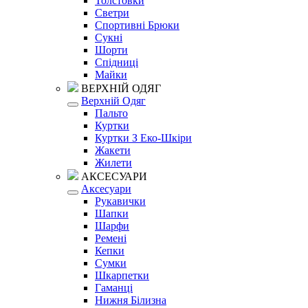
Толстовки
Светри
Спортивні Брюки
Сукні
Шорти
Спідниці
Майки
ВЕРХНІЙ ОДЯГ
Верхній Одяг
Пальто
Куртки
Куртки З Еко-Шкіри
Жакети
Жилети
АКСЕСУАРИ
Аксесуари
Рукавички
Шапки
Шарфи
Ремені
Кепки
Сумки
Шкарпетки
Гаманці
Нижня Білизна