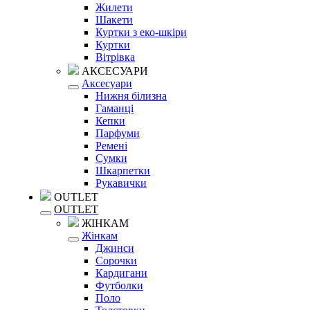
Жилети
Шакети
Куртки з еко-шкіри
Куртки
Вітрівка
АКСЕСУАРИ
Аксесуари
Нижня білизна
Гаманці
Кепки
Парфуми
Ремені
Сумки
Шкарпетки
Рукавички
OUTLET
OUTLET
ЖІНКАМ
Жінкам
Джинси
Сорочки
Кардигани
Футболки
Поло