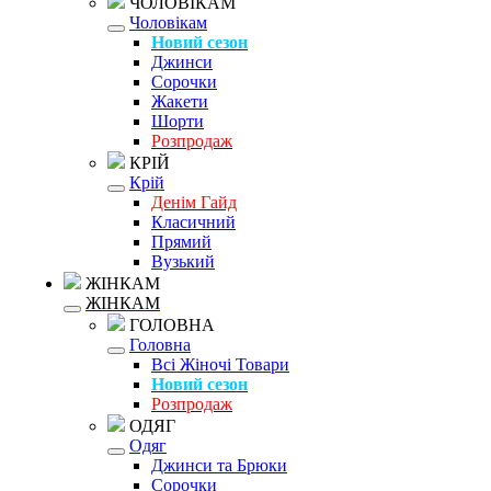
ЧОЛОВІКАМ
Чоловікам
Новий сезон
Джинси
Сорочки
Жакети
Шорти
Розпродаж
КРІЙ
Крій
Денім Гайд
Класичний
Прямий
Вузький
ЖІНКАМ
ЖІНКАМ
ГОЛОВНА
Головна
Всі Жіночі Товари
Новий сезон
Розпродаж
ОДЯГ
Одяг
Джинси та Брюки
Сорочки