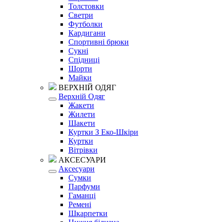
Толстовки
Светри
Футболки
Кардигани
Спортивні брюки
Сукні
Спідниці
Шорти
Майки
ВЕРХНІЙ ОДЯГ
Верхній Одяг
Жакети
Жилети
Шакети
Куртки З Еко-Шкіри
Куртки
Вітрівки
АКСЕСУАРИ
Аксесуари
Сумки
Парфуми
Гаманці
Ремені
Шкарпетки