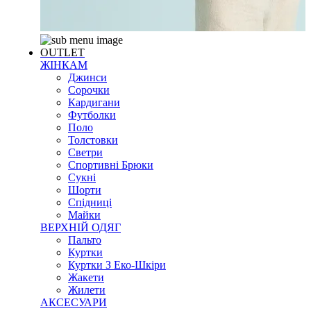
OUTLET
ЖІНКАМ
Джинси
Сорочки
Кардигани
Футболки
Поло
Толстовки
Светри
Спортивні Брюки
Сукні
Шорти
Спідниці
Майки
ВЕРХНІЙ ОДЯГ
Пальто
Куртки
Куртки З Еко-Шкіри
Жакети
Жилети
АКСЕСУАРИ