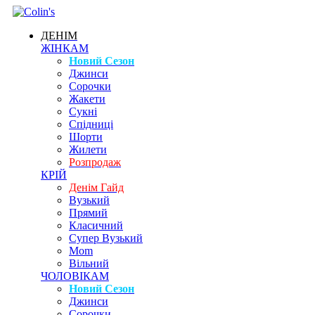
ДЕНІМ
ЖІНКАМ
Новий Сезон
Джинси
Сорочки
Жакети
Сукні
Спідниці
Шорти
Жилети
Розпродаж
КРІЙ
Денім Гайд
Вузький
Прямий
Класичний
Супер Вузький
Mom
Вільний
ЧОЛОВІКАМ
Новий Сезон
Джинси
Сорочки