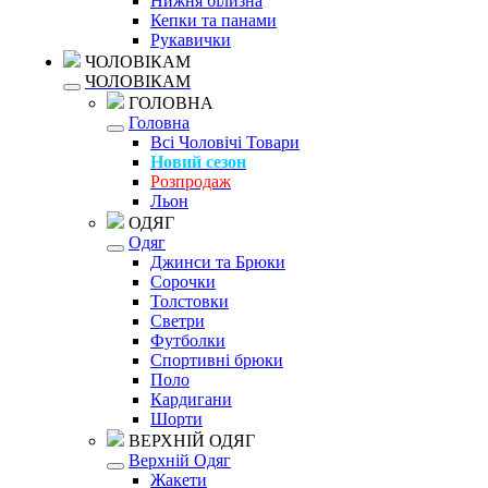
Нижня білизна
Кепки та панами
Рукавички
ЧОЛОВІКАМ
ЧОЛОВІКАМ
ГОЛОВНА
Головна
Всі Чоловічі Товари
Новий сезон
Розпродаж
Льон
ОДЯГ
Одяг
Джинси та Брюки
Сорочки
Толстовки
Светри
Футболки
Спортивні брюки
Поло
Кардигани
Шорти
ВЕРХНІЙ ОДЯГ
Верхній Одяг
Жакети