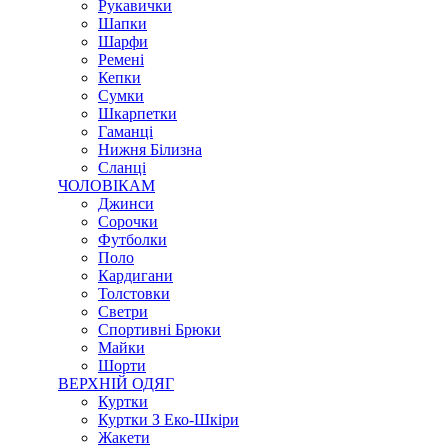
Рукавички
Шапки
Шарфи
Ремені
Кепки
Сумки
Шкарпетки
Гаманці
Нижня Білизна
Сланці
ЧОЛОВІКАМ
Джинси
Сорочки
Футболки
Поло
Кардигани
Толстовки
Светри
Спортивні Брюки
Майки
Шорти
ВЕРХНІЙ ОДЯГ
Куртки
Куртки З Еко-Шкіри
Жакети