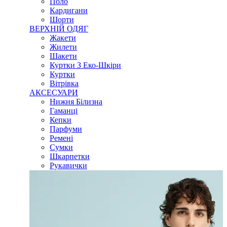
Поло
Кардигани
Шорти
ВЕРХНІЙ ОДЯГ
Жакети
Жилети
Шакети
Куртки З Еко-Шкіри
Куртки
Вітрівка
АКСЕСУАРИ
Нижня Білизна
Гаманці
Кепки
Парфуми
Ремені
Сумки
Шкарпетки
Рукавички