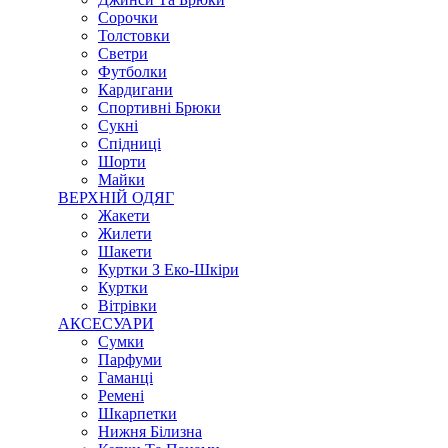
Сорочки
Толстовки
Светри
Футболки
Кардигани
Спортивні Брюки
Сукні
Спідниці
Шорти
Майки
ВЕРХНІЙ ОДЯГ
Жакети
Жилети
Шакети
Куртки З Еко-Шкіри
Куртки
Вітрівки
АКСЕСУАРИ
Сумки
Парфуми
Гаманці
Ремені
Шкарпетки
Нижня Білизна