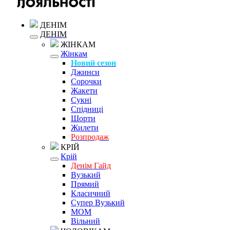
ДЕНІМ
ДЕНІМ
ЖІНКАМ
Жінкам
Новий сезон
Джинси
Сорочки
Жакети
Сукні
Спідниці
Шорти
Жилети
Розпродаж
КРІЙ
Крій
Денім Гайд
Вузький
Прямий
Класичний
Супер Вузький
MOM
Вільний