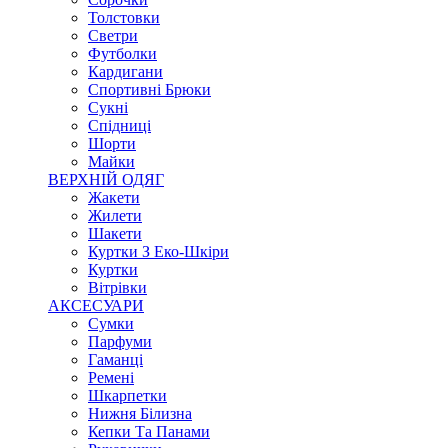
Толстовки
Светри
Футболки
Кардигани
Спортивні Брюки
Сукні
Спідниці
Шорти
Майки
ВЕРХНІЙ ОДЯГ
Жакети
Жилети
Шакети
Куртки З Еко-Шкіри
Куртки
Вітрівки
АКСЕСУАРИ
Сумки
Парфуми
Гаманці
Ремені
Шкарпетки
Нижня Білизна
Кепки Та Панами