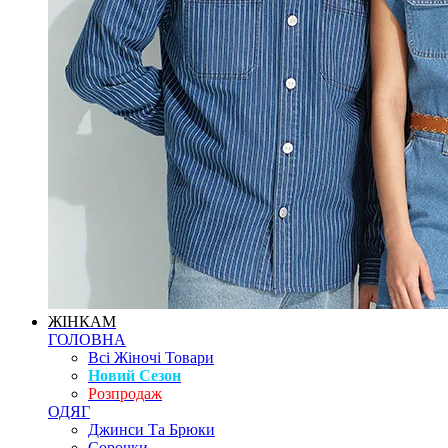
ЖІНКАМ
ГОЛОВНА
Всі Жіночі Товари
Новий Сезон
Розпродаж
ОДЯГ
Джинси Та Брюки
Сорочки