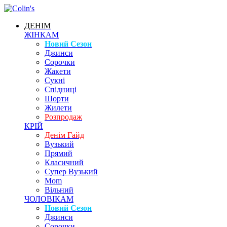
ДЕНІМ
ЖІНКАМ
Новий Сезон
Джинси
Сорочки
Жакети
Сукні
Спідниці
Шорти
Жилети
Розпродаж
КРІЙ
Денім Гайд
Вузький
Прямий
Класичний
Супер Вузький
Mom
Вільний
ЧОЛОВІКАМ
Новий Сезон
Джинси
Сорочки