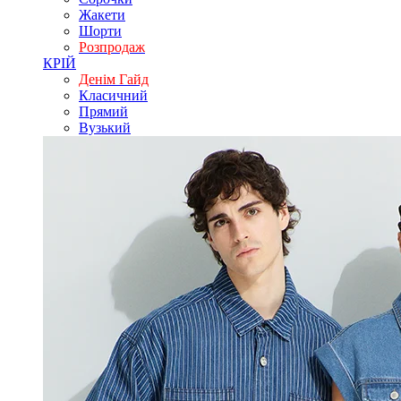
Жакети
Шорти
Розпродаж
КРІЙ
Денім Гайд
Класичний
Прямий
Вузький