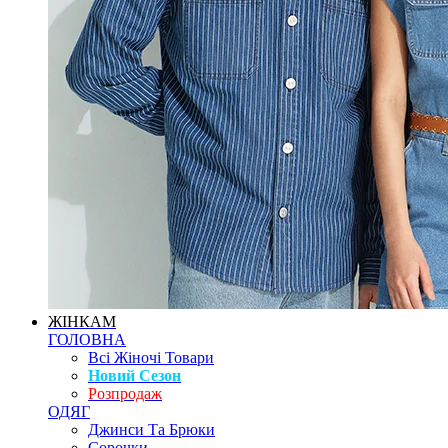
ЖІНКАМ
ГОЛОВНА
Всі Жіночі Товари
Новий Сезон
Розпродаж
ОДЯГ
Джинси Та Брюки
Сорочки