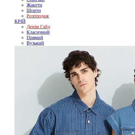
Жакети
Шорти
Розпродаж
КРІЙ
Денім Гайд
Класичний
Прямий
Вузький