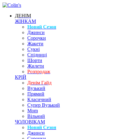
ДЕНІМ
ЖІНКАМ
Новий Сезон
Джинси
Сорочки
Жакети
Сукні
Спідниці
Шорти
Жилети
Розпродаж
КРІЙ
Денім Гайд
Вузький
Прямий
Класичний
Супер Вузький
Mom
Вільний
ЧОЛОВІКАМ
Новий Сезон
Джинси
Сорочки