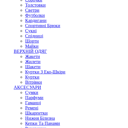
Толстовки
Светри
Футболки
Кардигани
Спортивні Брюки
Сукні
Спідниці
Шорти
Майки
ВЕРХНІЙ ОДЯГ
Жакети
Жилети
Шакети
Куртки З Еко-Шкіри
Куртки
Вітрівки
АКСЕСУАРИ
Сумки
Парфуми
Гаманці
Ремені
Шкарпетки
Нижня Білизна
Кепки Та Панами