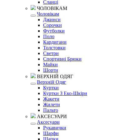
Сланці
ЧОЛОВІКАМ
Чоловікам
Джинси
Сорочки
Футболки
Поло
Кардигани
Толстовки
Светри
Спортивні Брюки
Майки
Шорти
ВЕРХНІЙ ОДЯГ
Верхній Одяг
Куртки
Куртки З Еко-Шкіри
Жакети
Жилети
Пальто
АКСЕСУАРИ
Аксесуари
Рукавички
Шарфи
Шапки