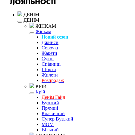
ДЕНІМ
ДЕНІМ
ЖІНКАМ
Жінкам
Новий сезон
Джинси
Сорочки
Жакети
Сукні
Спідниці
Шорти
Жилети
Розпродаж
КРІЙ
Крій
Денім Гайд
Вузький
Прямий
Класичний
Супер Вузький
MOM
Вільний