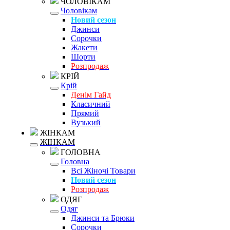
ЧОЛОВІКАМ
Чоловікам
Новий сезон
Джинси
Сорочки
Жакети
Шорти
Розпродаж
КРІЙ
Крій
Денім Гайд
Класичний
Прямий
Вузький
ЖІНКАМ
ЖІНКАМ
ГОЛОВНА
Головна
Всі Жіночі Товари
Новий сезон
Розпродаж
ОДЯГ
Одяг
Джинси та Брюки
Сорочки