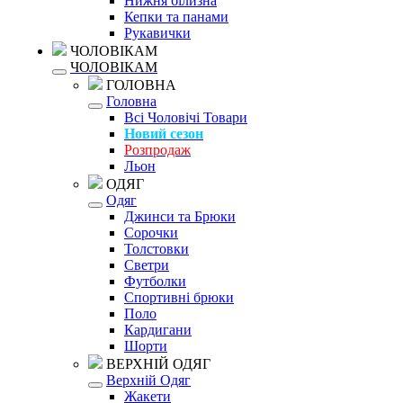
Нижня білизна
Кепки та панами
Рукавички
ЧОЛОВІКАМ
ЧОЛОВІКАМ
ГОЛОВНА
Головна
Всі Чоловічі Товари
Новий сезон
Розпродаж
Льон
ОДЯГ
Одяг
Джинси та Брюки
Сорочки
Толстовки
Светри
Футболки
Спортивні брюки
Поло
Кардигани
Шорти
ВЕРХНІЙ ОДЯГ
Верхній Одяг
Жакети