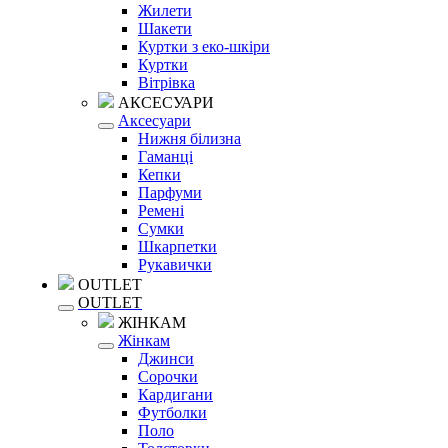
Жилети
Шакети
Куртки з еко-шкіри
Куртки
Вітрівка
АКСЕСУАРИ
Аксесуари
Нижня білизна
Гаманці
Кепки
Парфуми
Ремені
Сумки
Шкарпетки
Рукавички
OUTLET
OUTLET
ЖІНКАМ
Жінкам
Джинси
Сорочки
Кардигани
Футболки
Поло