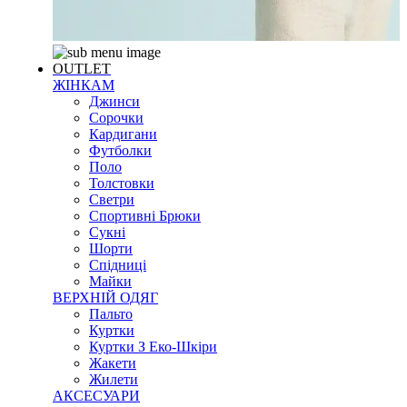
OUTLET
ЖІНКАМ
Джинси
Сорочки
Кардигани
Футболки
Поло
Толстовки
Светри
Спортивні Брюки
Сукні
Шорти
Спідниці
Майки
ВЕРХНІЙ ОДЯГ
Пальто
Куртки
Куртки З Еко-Шкіри
Жакети
Жилети
АКСЕСУАРИ