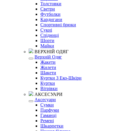
Толстовки
Светри
Футболки
Кардигани
Спортивні брюки
Сукні
Спідниці
Шорти
Майки
ВЕРХНІЙ ОДЯГ
Верхній Одяг
Жакети
Жилети
Шакети
Куртки З Еко-Шкіри
Куртки
Вітрівки
АКСЕСУАРИ
Аксесуари
Сумки
Парфуми
Гаманці
Ремені
Шкарпетки