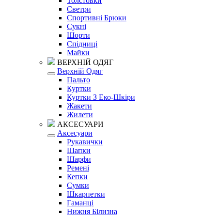
Толстовки
Светри
Спортивні Брюки
Сукні
Шорти
Спідниці
Майки
ВЕРХНІЙ ОДЯГ
Верхній Одяг
Пальто
Куртки
Куртки З Еко-Шкіри
Жакети
Жилети
АКСЕСУАРИ
Аксесуари
Рукавички
Шапки
Шарфи
Ремені
Кепки
Сумки
Шкарпетки
Гаманці
Нижня Білизна