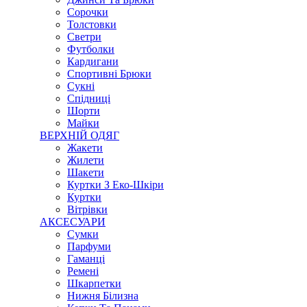
Сорочки
Толстовки
Светри
Футболки
Кардигани
Спортивні Брюки
Сукні
Спідниці
Шорти
Майки
ВЕРХНІЙ ОДЯГ
Жакети
Жилети
Шакети
Куртки З Еко-Шкіри
Куртки
Вітрівки
АКСЕСУАРИ
Сумки
Парфуми
Гаманці
Ремені
Шкарпетки
Нижня Білизна