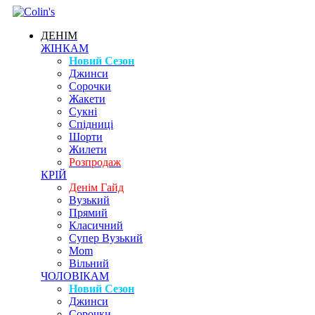
ДЕНІМ
ЖІНКАМ
Новий Сезон
Джинси
Сорочки
Жакети
Сукні
Спідниці
Шорти
Жилети
Розпродаж
КРІЙ
Денім Гайд
Вузький
Прямий
Класичний
Супер Вузький
Mom
Вільний
ЧОЛОВІКАМ
Новий Сезон
Джинси
Сорочки