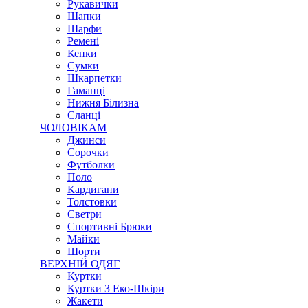
Рукавички
Шапки
Шарфи
Ремені
Кепки
Сумки
Шкарпетки
Гаманці
Нижня Білизна
Сланці
ЧОЛОВІКАМ
Джинси
Сорочки
Футболки
Поло
Кардигани
Толстовки
Светри
Спортивні Брюки
Майки
Шорти
ВЕРХНІЙ ОДЯГ
Куртки
Куртки З Еко-Шкіри
Жакети