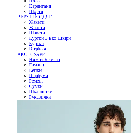
Поло
Кардигани
Шорти
ВЕРХНІЙ ОДЯГ
Жакети
Жилети
Шакети
Куртки З Еко-Шкіри
Куртки
Вітрівка
АКСЕСУАРИ
Нижня Білизна
Гаманці
Кепки
Парфуми
Ремені
Сумки
Шкарпетки
Рукавички