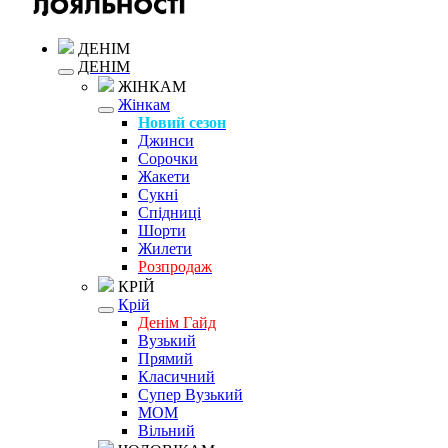
ДЕНІМ
ДЕНІМ
ЖІНКАМ
Жінкам
Новий сезон
Джинси
Сорочки
Жакети
Сукні
Спідниці
Шорти
Жилети
Розпродаж
КРІЙ
Крій
Денім Гайд
Вузький
Прямий
Класичний
Супер Вузький
MOM
Вільний