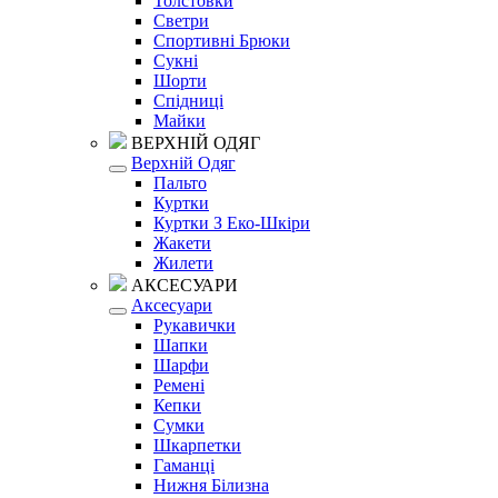
Толстовки
Светри
Спортивні Брюки
Сукні
Шорти
Спідниці
Майки
ВЕРХНІЙ ОДЯГ
Верхній Одяг
Пальто
Куртки
Куртки З Еко-Шкіри
Жакети
Жилети
АКСЕСУАРИ
Аксесуари
Рукавички
Шапки
Шарфи
Ремені
Кепки
Сумки
Шкарпетки
Гаманці
Нижня Білизна