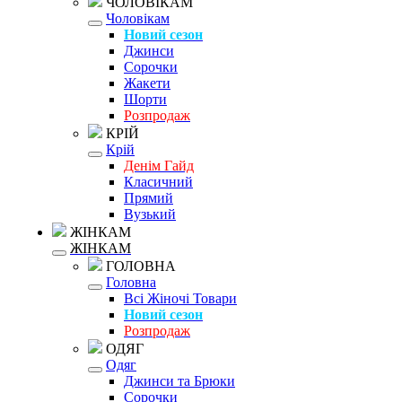
ЧОЛОВІКАМ
Чоловікам
Новий сезон
Джинси
Сорочки
Жакети
Шорти
Розпродаж
КРІЙ
Крій
Денім Гайд
Класичний
Прямий
Вузький
ЖІНКАМ
ЖІНКАМ
ГОЛОВНА
Головна
Всі Жіночі Товари
Новий сезон
Розпродаж
ОДЯГ
Одяг
Джинси та Брюки
Сорочки