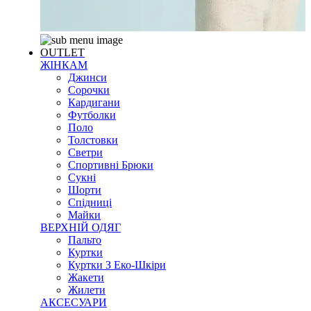
OUTLET
ЖІНКАМ
Джинси
Сорочки
Кардигани
Футболки
Поло
Толстовки
Светри
Спортивні Брюки
Сукні
Шорти
Спідниці
Майки
ВЕРХНІЙ ОДЯГ
Пальто
Куртки
Куртки З Еко-Шкіри
Жакети
Жилети
АКСЕСУАРИ