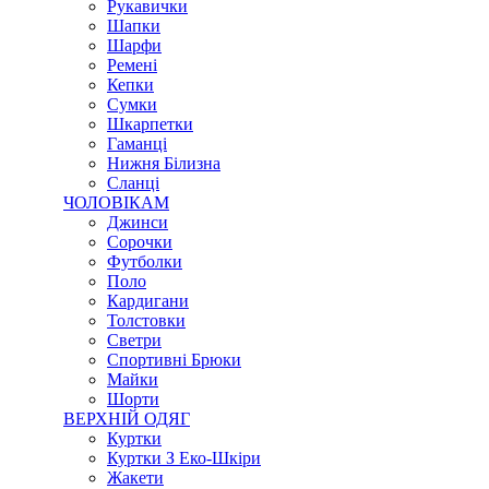
Рукавички
Шапки
Шарфи
Ремені
Кепки
Сумки
Шкарпетки
Гаманці
Нижня Білизна
Сланці
ЧОЛОВІКАМ
Джинси
Сорочки
Футболки
Поло
Кардигани
Толстовки
Светри
Спортивні Брюки
Майки
Шорти
ВЕРХНІЙ ОДЯГ
Куртки
Куртки З Еко-Шкіри
Жакети