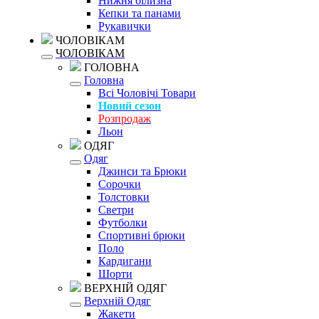
Нижня білизна
Кепки та панами
Рукавички
ЧОЛОВІКАМ
ЧОЛОВІКАМ
ГОЛОВНА
Головна
Всі Чоловічі Товари
Новий сезон
Розпродаж
Льон
ОДЯГ
Одяг
Джинси та Брюки
Сорочки
Толстовки
Светри
Футболки
Спортивні брюки
Поло
Кардигани
Шорти
ВЕРХНІЙ ОДЯГ
Верхній Одяг
Жакети