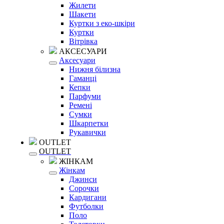
Жилети
Шакети
Куртки з еко-шкіри
Куртки
Вітрівка
АКСЕСУАРИ
Аксесуари
Нижня білизна
Гаманці
Кепки
Парфуми
Ремені
Сумки
Шкарпетки
Рукавички
OUTLET
OUTLET
ЖІНКАМ
Жінкам
Джинси
Сорочки
Кардигани
Футболки
Поло