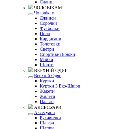
Сланці
ЧОЛОВІКАМ
Чоловікам
Джинси
Сорочки
Футболки
Поло
Кардигани
Толстовки
Светри
Спортивні Брюки
Майки
Шорти
ВЕРХНІЙ ОДЯГ
Верхній Одяг
Куртки
Куртки З Еко-Шкіри
Жакети
Жилети
Пальто
АКСЕСУАРИ
Аксесуари
Рукавички
Шарфи
Шапки