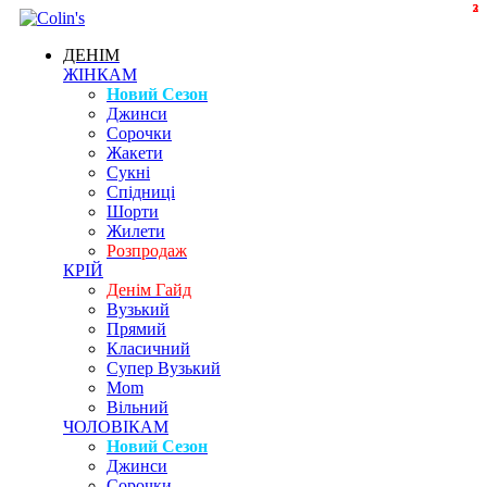
2
3
2
ДЕНІМ
ЖІНКАМ
Новий Сезон
Джинси
Сорочки
Жакети
Сукні
Спідниці
Шорти
Жилети
Розпродаж
КРІЙ
Денім Гайд
Вузький
Прямий
Класичний
Супер Вузький
Mom
Вільний
ЧОЛОВІКАМ
Новий Сезон
Джинси
Сорочки