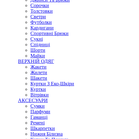
Сорочки
Толстовки
Светри
Футболки
Кардигани
Спортивні Брюки
Сукні
Спідниці
Шорти
Майки
ВЕРХНІЙ ОДЯГ
Жакети
Жилети
Шакети
Куртки З Еко-Шкіри
Куртки
Вітрівки
АКСЕСУАРИ
Сумки
Парфуми
Гаманці
Ремені
Шкарпетки
Нижня Білизна