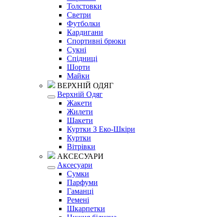
Толстовки
Светри
Футболки
Кардигани
Спортивні брюки
Сукні
Спідниці
Шорти
Майки
ВЕРХНІЙ ОДЯГ
Верхній Одяг
Жакети
Жилети
Шакети
Куртки З Еко-Шкіри
Куртки
Вітрівки
АКСЕСУАРИ
Аксесуари
Сумки
Парфуми
Гаманці
Ремені
Шкарпетки