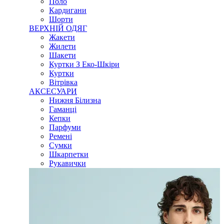
Поло
Кардигани
Шорти
ВЕРХНІЙ ОДЯГ
Жакети
Жилети
Шакети
Куртки З Еко-Шкіри
Куртки
Вітрівка
АКСЕСУАРИ
Нижня Білизна
Гаманці
Кепки
Парфуми
Ремені
Сумки
Шкарпетки
Рукавички