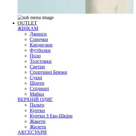
OUTLET
ЖІНКАМ
Джинси
Сорочки
Кардигани
Футболки
Поло
Толстовки
Светри
Спортивні Брюки
Сукні
Шорти
Спідниці
Майки
ВЕРХНІЙ ОДЯГ
Пальто
Куртки
Куртки З Еко-Шкіри
Жакети
Жилети
АКСЕСУАРИ