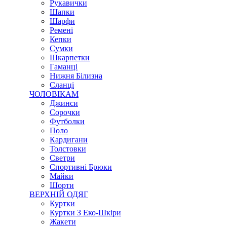
Рукавички
Шапки
Шарфи
Ремені
Кепки
Сумки
Шкарпетки
Гаманці
Нижня Білизна
Сланці
ЧОЛОВІКАМ
Джинси
Сорочки
Футболки
Поло
Кардигани
Толстовки
Светри
Спортивні Брюки
Майки
Шорти
ВЕРХНІЙ ОДЯГ
Куртки
Куртки З Еко-Шкіри
Жакети