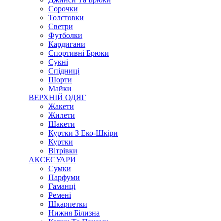
Сорочки
Толстовки
Светри
Футболки
Кардигани
Спортивні Брюки
Сукні
Спідниці
Шорти
Майки
ВЕРХНІЙ ОДЯГ
Жакети
Жилети
Шакети
Куртки З Еко-Шкіри
Куртки
Вітрівки
АКСЕСУАРИ
Сумки
Парфуми
Гаманці
Ремені
Шкарпетки
Нижня Білизна