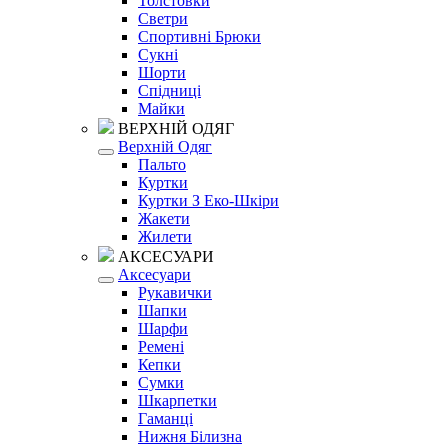
Толстовки
Светри
Спортивні Брюки
Сукні
Шорти
Спідниці
Майки
ВЕРХНІЙ ОДЯГ
Верхній Одяг
Пальто
Куртки
Куртки З Еко-Шкіри
Жакети
Жилети
АКСЕСУАРИ
Аксесуари
Рукавички
Шапки
Шарфи
Ремені
Кепки
Сумки
Шкарпетки
Гаманці
Нижня Білизна