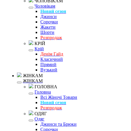
ЧОЛОВІКАМ
Чоловікам
Новий сезон
Джинси
Сорочки
Жакети
Шорти
Розпродаж
КРІЙ
Крій
Денім Гайд
Класичний
Прямий
Вузький
ЖІНКАМ
ЖІНКАМ
ГОЛОВНА
Головна
Всі Жіночі Товари
Новий сезон
Розпродаж
ОДЯГ
Одяг
Джинси та Брюки
Сорочки