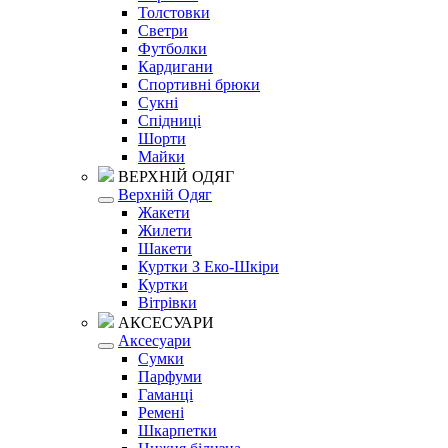
Толстовки
Светри
Футболки
Кардигани
Спортивні брюки
Сукні
Спідниці
Шорти
Майки
ВЕРХНІЙ ОДЯГ
Верхній Одяг
Жакети
Жилети
Шакети
Куртки З Еко-Шкіри
Куртки
Вітрівки
АКСЕСУАРИ
Аксесуари
Сумки
Парфуми
Гаманці
Ремені
Шкарпетки