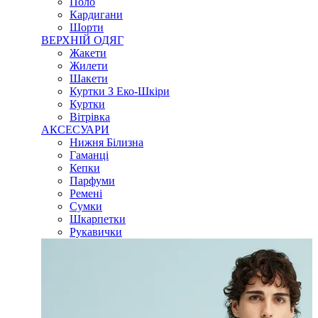
Поло
Кардигани
Шорти
ВЕРХНІЙ ОДЯГ
Жакети
Жилети
Шакети
Куртки З Еко-Шкіри
Куртки
Вітрівка
АКСЕСУАРИ
Нижня Білизна
Гаманці
Кепки
Парфуми
Ремені
Сумки
Шкарпетки
Рукавички