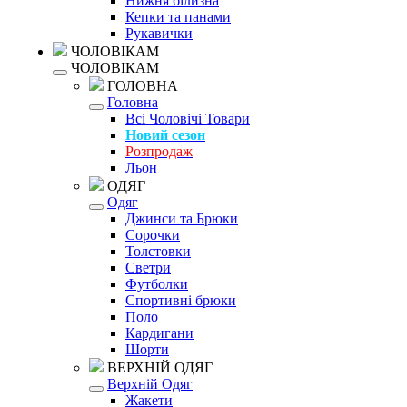
Нижня білизна
Кепки та панами
Рукавички
ЧОЛОВІКАМ
ЧОЛОВІКАМ
ГОЛОВНА
Головна
Всі Чоловічі Товари
Новий сезон
Розпродаж
Льон
ОДЯГ
Одяг
Джинси та Брюки
Сорочки
Толстовки
Светри
Футболки
Спортивні брюки
Поло
Кардигани
Шорти
ВЕРХНІЙ ОДЯГ
Верхній Одяг
Жакети