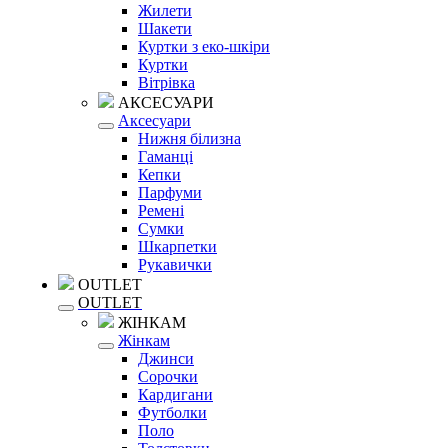
Жилети
Шакети
Куртки з еко-шкіри
Куртки
Вітрівка
АКСЕСУАРИ
Аксесуари
Нижня білизна
Гаманці
Кепки
Парфуми
Ремені
Сумки
Шкарпетки
Рукавички
OUTLET
OUTLET
ЖІНКАМ
Жінкам
Джинси
Сорочки
Кардигани
Футболки
Поло