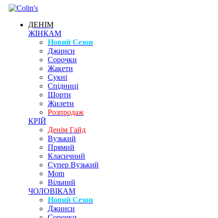
ДЕНІМ
ЖІНКАМ
Новий Сезон
Джинси
Сорочки
Жакети
Сукні
Спідниці
Шорти
Жилети
Розпродаж
КРІЙ
Денім Гайд
Вузький
Прямий
Класичний
Супер Вузький
Mom
Вільний
ЧОЛОВІКАМ
Новий Сезон
Джинси
Сорочки