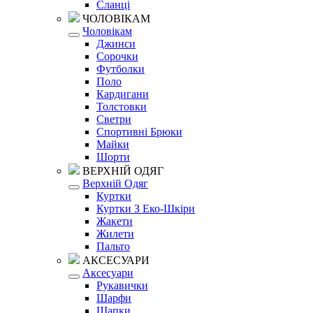
Сланці
ЧОЛОВІКАМ
Чоловікам
Джинси
Сорочки
Футболки
Поло
Кардигани
Толстовки
Светри
Спортивні Брюки
Майки
Шорти
ВЕРХНІЙ ОДЯГ
Верхній Одяг
Куртки
Куртки З Еко-Шкіри
Жакети
Жилети
Пальто
АКСЕСУАРИ
Аксесуари
Рукавички
Шарфи
Шапки