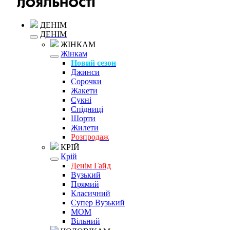
ДЕНІМ
ДЕНІМ
ЖІНКАМ
Жінкам
Новий сезон
Джинси
Сорочки
Жакети
Сукні
Спідниці
Шорти
Жилети
Розпродаж
КРІЙ
Крій
Денім Гайд
Вузький
Прямий
Класичний
Супер Вузький
MOM
Вільний