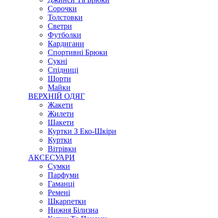
Сорочки
Толстовки
Светри
Футболки
Кардигани
Спортивні Брюки
Сукні
Спідниці
Шорти
Майки
ВЕРХНІЙ ОДЯГ
Жакети
Жилети
Шакети
Куртки З Еко-Шкіри
Куртки
Вітрівки
АКСЕСУАРИ
Сумки
Парфуми
Гаманці
Ремені
Шкарпетки
Нижня Білизна