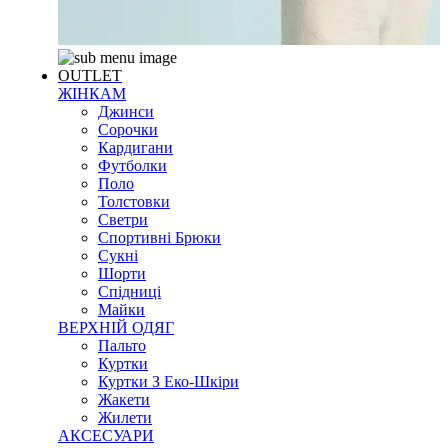
OUTLET
ЖІНКАМ
Джинси
Сорочки
Кардигани
Футболки
Поло
Толстовки
Светри
Спортивні Брюки
Сукні
Шорти
Спідниці
Майки
ВЕРХНІЙ ОДЯГ
Пальто
Куртки
Куртки З Еко-Шкіри
Жакети
Жилети
АКСЕСУАРИ