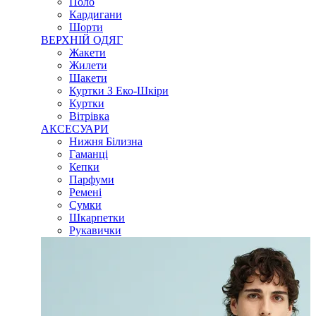
Поло
Кардигани
Шорти
ВЕРХНІЙ ОДЯГ
Жакети
Жилети
Шакети
Куртки З Еко-Шкіри
Куртки
Вітрівка
АКСЕСУАРИ
Нижня Білизна
Гаманці
Кепки
Парфуми
Ремені
Сумки
Шкарпетки
Рукавички