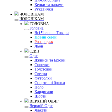
Нижня білизна
Кепки та панами
Рукавички
ЧОЛОВІКАМ
ЧОЛОВІКАМ
ГОЛОВНА
Головна
Всі Чоловічі Товари
Новий сезон
Розпродаж
Льон
ОДЯГ
Одяг
Джинси та Брюки
Сорочки
Толстовки
Светри
Футболки
Спортивні брюки
Поло
Кардигани
Шорти
ВЕРХНІЙ ОДЯГ
Верхній Одяг
Жакети