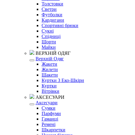
Толстовки
Светри
Футболки
Кардигани
Спортивні брюки
Сукні
Спідниці
Шорти
Майки
ВЕРХНІЙ ОДЯГ
Верхній Одяг
Жакети
Жилети
Шакети
Куртки З Еко-Шкіри
Куртки
Вітрівки
АКСЕСУАРИ
Аксесуари
Сумки
Парфуми
Гаманці
Ремені
Шкарпетки