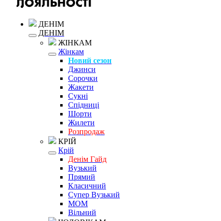
ДЕНІМ
ДЕНІМ
ЖІНКАМ
Жінкам
Новий сезон
Джинси
Сорочки
Жакети
Сукні
Спідниці
Шорти
Жилети
Розпродаж
КРІЙ
Крій
Денім Гайд
Вузький
Прямий
Класичний
Супер Вузький
MOM
Вільний