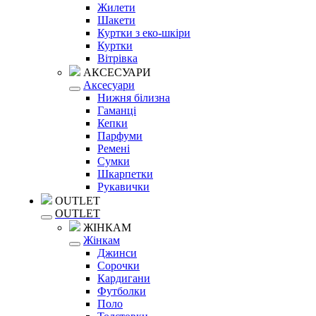
Жилети
Шакети
Куртки з еко-шкіри
Куртки
Вітрівка
АКСЕСУАРИ
Аксесуари
Нижня білизна
Гаманці
Кепки
Парфуми
Ремені
Сумки
Шкарпетки
Рукавички
OUTLET
OUTLET
ЖІНКАМ
Жінкам
Джинси
Сорочки
Кардигани
Футболки
Поло