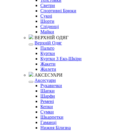
Толстовки
Светри
Спортивні Брюки
Сукні
Шорти
Спідниці
Майки
ВЕРХНІЙ ОДЯГ
Верхній Одяг
Пальто
Куртки
Куртки З Еко-Шкіри
Жакети
Жилети
АКСЕСУАРИ
Аксесуари
Рукавички
Шапки
Шарфи
Ремені
Кепки
Сумки
Шкарпетки
Гаманці
Нижня Білизна