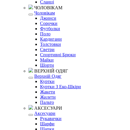
Сланці
ЧОЛОВІКАМ
Чоловікам
Джинси
Сорочки
Футболки
Поло
Кардигани
Толстовки
Светри
Спортивні Брюки
Майки
Шорти
ВЕРХНІЙ ОДЯГ
Верхній Одяг
Куртки
Куртки З Еко-Шкіри
Жакети
Жилети
Пальто
АКСЕСУАРИ
Аксесуари
Рукавички
Шарфи
Шапки