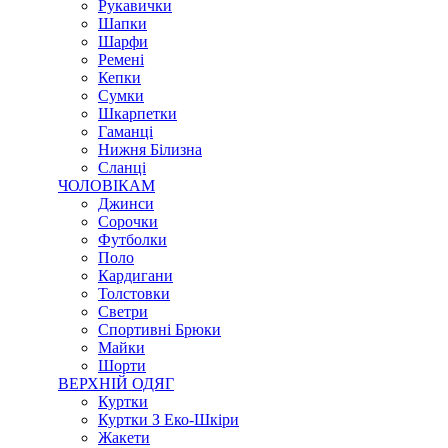
Рукавички
Шапки
Шарфи
Ремені
Кепки
Сумки
Шкарпетки
Гаманці
Нижня Білизна
Сланці
ЧОЛОВІКАМ
Джинси
Сорочки
Футболки
Поло
Кардигани
Толстовки
Светри
Спортивні Брюки
Майки
Шорти
ВЕРХНІЙ ОДЯГ
Куртки
Куртки З Еко-Шкіри
Жакети