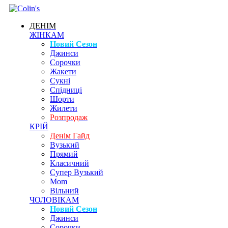
ДЕНІМ
ЖІНКАМ
Новий Сезон
Джинси
Сорочки
Жакети
Сукні
Спідниці
Шорти
Жилети
Розпродаж
КРІЙ
Денім Гайд
Вузький
Прямий
Класичний
Супер Вузький
Mom
Вільний
ЧОЛОВІКАМ
Новий Сезон
Джинси
Сорочки