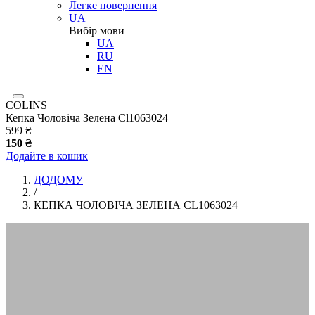
Легке повернення
UA
Вибір мови
UA
RU
EN
COLINS
Кепка Чоловіча Зелена Cl1063024
599 ₴
150 ₴
Додайте в кошик
ДОДОМУ
/
КЕПКА ЧОЛОВІЧА ЗЕЛЕНА CL1063024