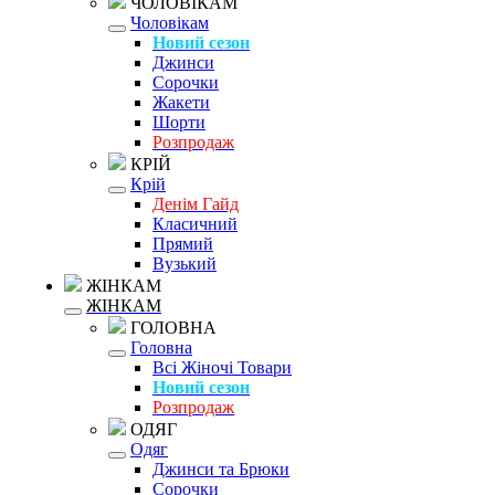
ЧОЛОВІКАМ
Чоловікам
Новий сезон
Джинси
Сорочки
Жакети
Шорти
Розпродаж
КРІЙ
Крій
Денім Гайд
Класичний
Прямий
Вузький
ЖІНКАМ
ЖІНКАМ
ГОЛОВНА
Головна
Всі Жіночі Товари
Новий сезон
Розпродаж
ОДЯГ
Одяг
Джинси та Брюки
Сорочки