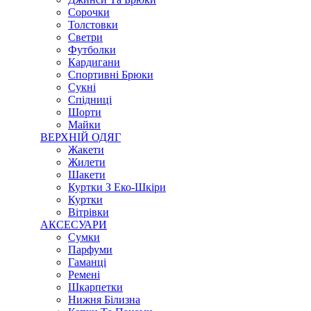
Сорочки
Толстовки
Светри
Футболки
Кардигани
Спортивні Брюки
Сукні
Спідниці
Шорти
Майки
ВЕРХНІЙ ОДЯГ
Жакети
Жилети
Шакети
Куртки З Еко-Шкіри
Куртки
Вітрівки
АКСЕСУАРИ
Сумки
Парфуми
Гаманці
Ремені
Шкарпетки
Нижня Білизна