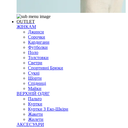
OUTLET
ЖІНКАМ
Джинси
Сорочки
Кардигани
Футболки
Поло
Толстовки
Светри
Спортивні Брюки
Сукні
Шорти
Спідниці
Майки
ВЕРХНІЙ ОДЯГ
Пальто
Куртки
Куртки З Еко-Шкіри
Жакети
Жилети
АКСЕСУАРИ