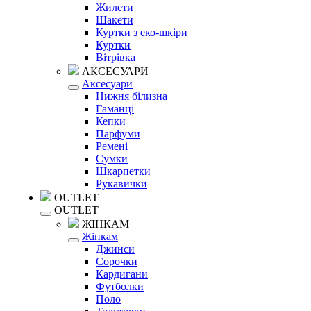
Жилети
Шакети
Куртки з еко-шкіри
Куртки
Вітрівка
АКСЕСУАРИ
Аксесуари
Нижня білизна
Гаманці
Кепки
Парфуми
Ремені
Сумки
Шкарпетки
Рукавички
OUTLET
OUTLET
ЖІНКАМ
Жінкам
Джинси
Сорочки
Кардигани
Футболки
Поло