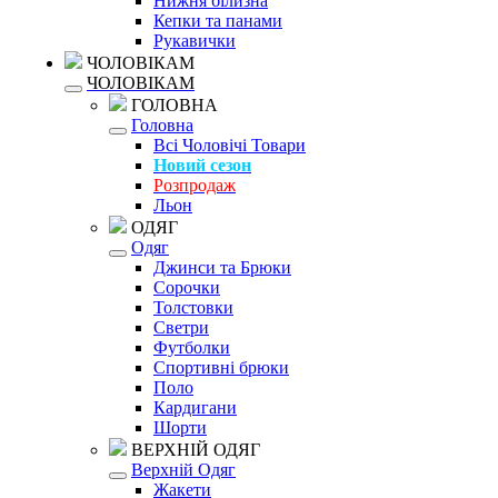
Нижня білизна
Кепки та панами
Рукавички
ЧОЛОВІКАМ
ЧОЛОВІКАМ
ГОЛОВНА
Головна
Всі Чоловічі Товари
Новий сезон
Розпродаж
Льон
ОДЯГ
Одяг
Джинси та Брюки
Сорочки
Толстовки
Светри
Футболки
Спортивні брюки
Поло
Кардигани
Шорти
ВЕРХНІЙ ОДЯГ
Верхній Одяг
Жакети