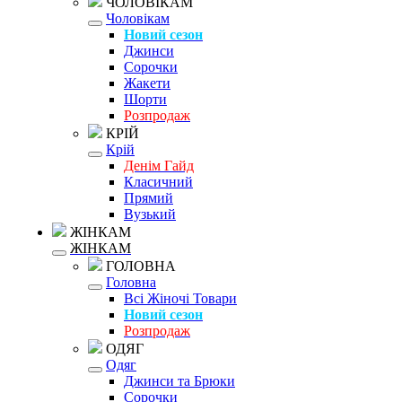
ЧОЛОВІКАМ
Чоловікам
Новий сезон
Джинси
Сорочки
Жакети
Шорти
Розпродаж
КРІЙ
Крій
Денім Гайд
Класичний
Прямий
Вузький
ЖІНКАМ
ЖІНКАМ
ГОЛОВНА
Головна
Всі Жіночі Товари
Новий сезон
Розпродаж
ОДЯГ
Одяг
Джинси та Брюки
Сорочки