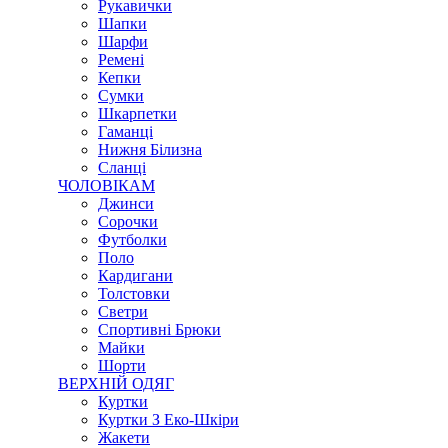
Рукавички
Шапки
Шарфи
Ремені
Кепки
Сумки
Шкарпетки
Гаманці
Нижня Білизна
Сланці
ЧОЛОВІКАМ
Джинси
Сорочки
Футболки
Поло
Кардигани
Толстовки
Светри
Спортивні Брюки
Майки
Шорти
ВЕРХНІЙ ОДЯГ
Куртки
Куртки З Еко-Шкіри
Жакети