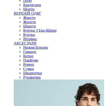
Поло
Кардигани
Шорти
ВЕРХНІЙ ОДЯГ
Жакети
Жилети
Шакети
Куртки З Еко-Шкіри
Куртки
Вітрівка
АКСЕСУАРИ
Нижня Білизна
Гаманці
Кепки
Парфуми
Ремені
Сумки
Шкарпетки
Рукавички