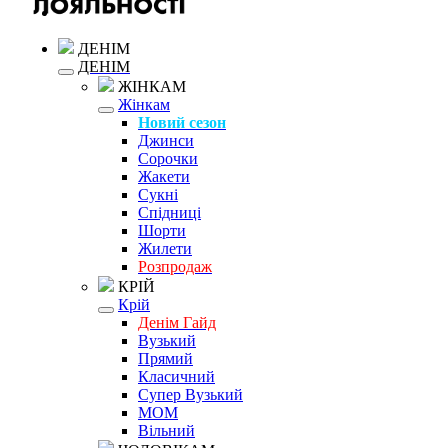
ДЕНІМ
ДЕНІМ
ЖІНКАМ
Жінкам
Новий сезон
Джинси
Сорочки
Жакети
Сукні
Спідниці
Шорти
Жилети
Розпродаж
КРІЙ
Крій
Денім Гайд
Вузький
Прямий
Класичний
Супер Вузький
MOM
Вільний