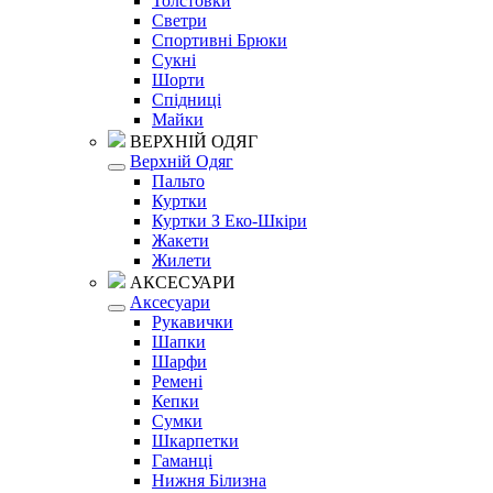
Толстовки
Светри
Спортивні Брюки
Сукні
Шорти
Спідниці
Майки
ВЕРХНІЙ ОДЯГ
Верхній Одяг
Пальто
Куртки
Куртки З Еко-Шкіри
Жакети
Жилети
АКСЕСУАРИ
Аксесуари
Рукавички
Шапки
Шарфи
Ремені
Кепки
Сумки
Шкарпетки
Гаманці
Нижня Білизна