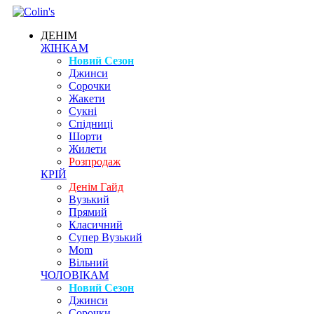
ДЕНІМ
ЖІНКАМ
Новий Сезон
Джинси
Сорочки
Жакети
Сукні
Спідниці
Шорти
Жилети
Розпродаж
КРІЙ
Денім Гайд
Вузький
Прямий
Класичний
Супер Вузький
Mom
Вільний
ЧОЛОВІКАМ
Новий Сезон
Джинси
Сорочки