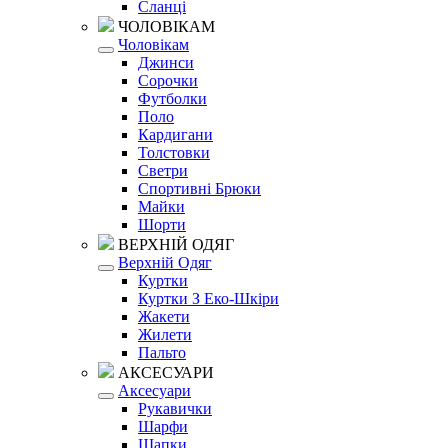
Сланці
ЧОЛОВІКАМ
Чоловікам
Джинси
Сорочки
Футболки
Поло
Кардигани
Толстовки
Светри
Спортивні Брюки
Майки
Шорти
ВЕРХНІЙ ОДЯГ
Верхній Одяг
Куртки
Куртки З Еко-Шкіри
Жакети
Жилети
Пальто
АКСЕСУАРИ
Аксесуари
Рукавички
Шарфи
Шапки