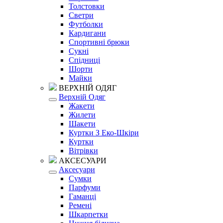
Толстовки
Светри
Футболки
Кардигани
Спортивні брюки
Сукні
Спідниці
Шорти
Майки
ВЕРХНІЙ ОДЯГ
Верхній Одяг
Жакети
Жилети
Шакети
Куртки З Еко-Шкіри
Куртки
Вітрівки
АКСЕСУАРИ
Аксесуари
Сумки
Парфуми
Гаманці
Ремені
Шкарпетки