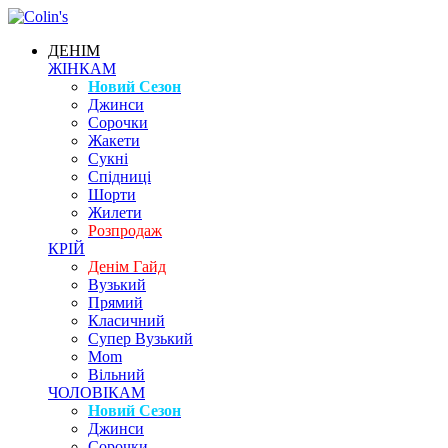
ДЕНІМ
ЖІНКАМ
Новий Сезон
Джинси
Сорочки
Жакети
Сукні
Спідниці
Шорти
Жилети
Розпродаж
КРІЙ
Денім Гайд
Вузький
Прямий
Класичний
Супер Вузький
Mom
Вільний
ЧОЛОВІКАМ
Новий Сезон
Джинси
Сорочки