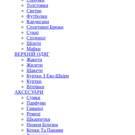
Толстовки
Светри
Футболки
Кардигани
Спортивні Брюки
Сукні
Спідниці
Шорти
Майки
ВЕРХНІЙ ОДЯГ
Жакети
Жилети
Шакети
Куртки З Еко-Шкіри
Куртки
Вітрівки
АКСЕСУАРИ
Сумки
Парфуми
Гаманці
Ремені
Шкарпетки
Нижня Білизна
Кепки Та Панами