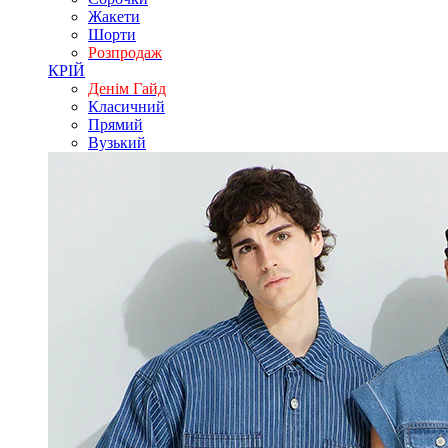
Жакети
Шорти
Розпродаж
КРІЙ
Денім Гайд
Класичний
Прямий
Вузький