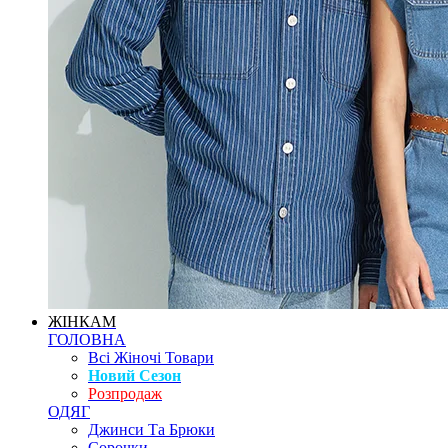
ЖІНКАМ
ГОЛОВНА
Всі Жіночі Товари
Новий Сезон
Розпродаж
ОДЯГ
Джинси Та Брюки
Сорочки