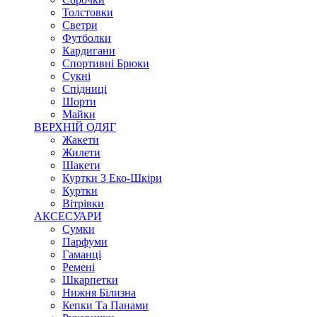
Толстовки
Светри
Футболки
Кардигани
Спортивні Брюки
Сукні
Спідниці
Шорти
Майки
ВЕРХНІЙ ОДЯГ
Жакети
Жилети
Шакети
Куртки З Еко-Шкіри
Куртки
Вітрівки
АКСЕСУАРИ
Сумки
Парфуми
Гаманці
Ремені
Шкарпетки
Нижня Білизна
Кепки Та Панами