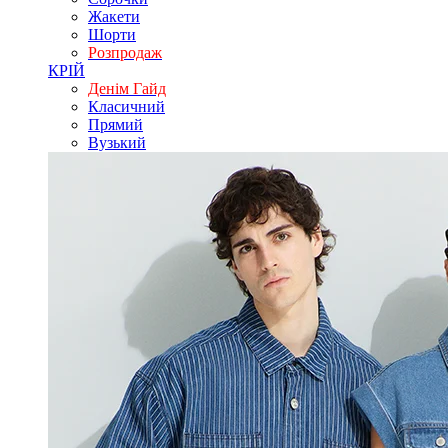
Жакети
Шорти
Розпродаж
КРІЙ
Денім Гайд
Класичний
Прямий
Вузький