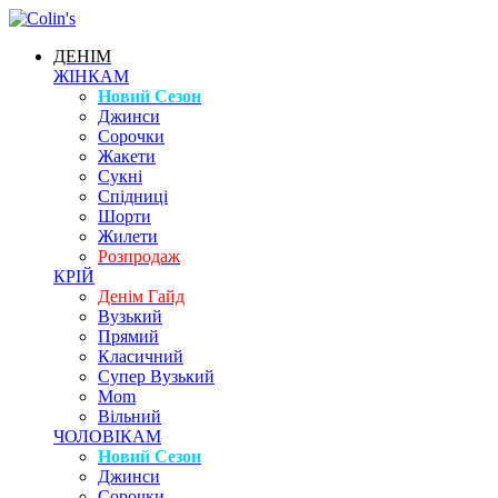
ДЕНІМ
ЖІНКАМ
Новий Сезон
Джинси
Сорочки
Жакети
Сукні
Спідниці
Шорти
Жилети
Розпродаж
КРІЙ
Денім Гайд
Вузький
Прямий
Класичний
Супер Вузький
Mom
Вільний
ЧОЛОВІКАМ
Новий Сезон
Джинси
Сорочки