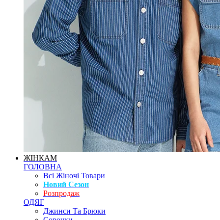
ЖІНКАМ
ГОЛОВНА
Всі Жіночі Товари
Новий Сезон
Розпродаж
ОДЯГ
Джинси Та Брюки
Сорочки