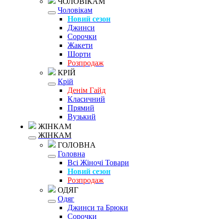
ЧОЛОВІКАМ
Чоловікам
Новий сезон
Джинси
Сорочки
Жакети
Шорти
Розпродаж
КРІЙ
Крій
Денім Гайд
Класичний
Прямий
Вузький
ЖІНКАМ
ЖІНКАМ
ГОЛОВНА
Головна
Всі Жіночі Товари
Новий сезон
Розпродаж
ОДЯГ
Одяг
Джинси та Брюки
Сорочки