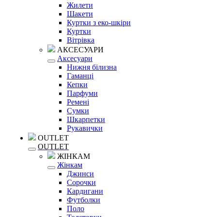
Жилети
Шакети
Куртки з еко-шкіри
Куртки
Вітрівка
АКСЕСУАРИ
Аксесуари
Нижня білизна
Гаманці
Кепки
Парфуми
Ремені
Сумки
Шкарпетки
Рукавички
OUTLET
OUTLET
ЖІНКАМ
Жінкам
Джинси
Сорочки
Кардигани
Футболки
Поло