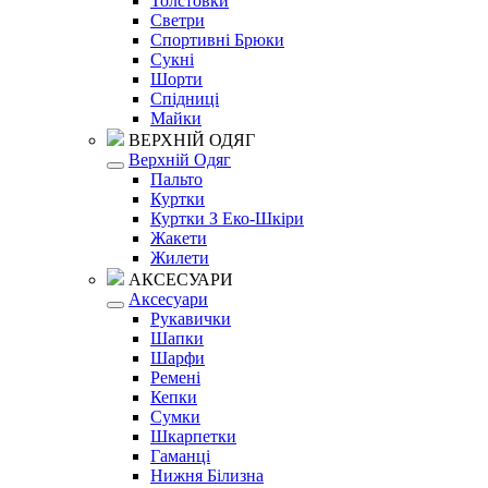
Толстовки
Светри
Спортивні Брюки
Сукні
Шорти
Спідниці
Майки
ВЕРХНІЙ ОДЯГ
Верхній Одяг
Пальто
Куртки
Куртки З Еко-Шкіри
Жакети
Жилети
АКСЕСУАРИ
Аксесуари
Рукавички
Шапки
Шарфи
Ремені
Кепки
Сумки
Шкарпетки
Гаманці
Нижня Білизна