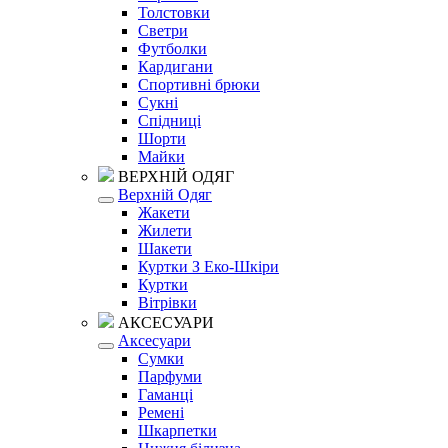
Толстовки
Светри
Футболки
Кардигани
Спортивні брюки
Сукні
Спідниці
Шорти
Майки
ВЕРХНІЙ ОДЯГ
Верхній Одяг
Жакети
Жилети
Шакети
Куртки З Еко-Шкіри
Куртки
Вітрівки
АКСЕСУАРИ
Аксесуари
Сумки
Парфуми
Гаманці
Ремені
Шкарпетки