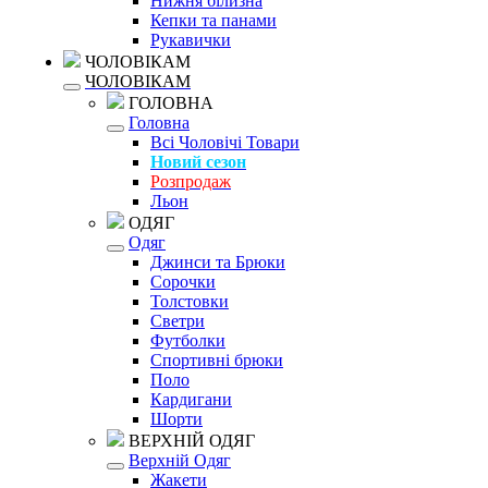
Нижня білизна
Кепки та панами
Рукавички
ЧОЛОВІКАМ
ЧОЛОВІКАМ
ГОЛОВНА
Головна
Всі Чоловічі Товари
Новий сезон
Розпродаж
Льон
ОДЯГ
Одяг
Джинси та Брюки
Сорочки
Толстовки
Светри
Футболки
Спортивні брюки
Поло
Кардигани
Шорти
ВЕРХНІЙ ОДЯГ
Верхній Одяг
Жакети