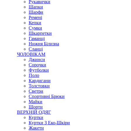
Рукавички
Шапки
Шарфи
Ремені
Кепки
Сумки
Шкарпетки
Гаманці
Нижня Білизна
Сланці
ЧОЛОВІКАМ
Джинси
Сорочки
Футболки
Поло
Кардигани
Толстовки
Светри
Спортивні Брюки
Майки
Шорти
ВЕРХНІЙ ОДЯГ
Куртки
Куртки З Еко-Шкіри
Жакети