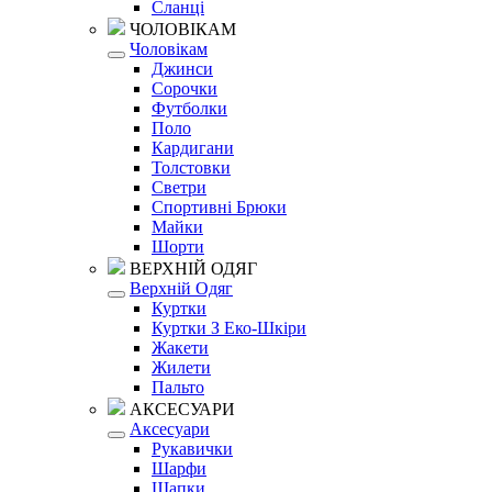
Сланці
ЧОЛОВІКАМ
Чоловікам
Джинси
Сорочки
Футболки
Поло
Кардигани
Толстовки
Светри
Спортивні Брюки
Майки
Шорти
ВЕРХНІЙ ОДЯГ
Верхній Одяг
Куртки
Куртки З Еко-Шкіри
Жакети
Жилети
Пальто
АКСЕСУАРИ
Аксесуари
Рукавички
Шарфи
Шапки