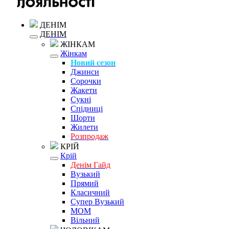
ДЕНІМ
ДЕНІМ
ЖІНКАМ
Жінкам
Новий сезон
Джинси
Сорочки
Жакети
Сукні
Спідниці
Шорти
Жилети
Розпродаж
КРІЙ
Крій
Денім Гайд
Вузький
Прямий
Класичний
Супер Вузький
MOM
Вільний