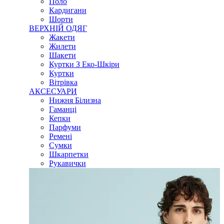
Поло
Кардигани
Шорти
ВЕРХНІЙ ОДЯГ
Жакети
Жилети
Шакети
Куртки З Еко-Шкіри
Куртки
Вітрівка
АКСЕСУАРИ
Нижня Білизна
Гаманці
Кепки
Парфуми
Ремені
Сумки
Шкарпетки
Рукавички