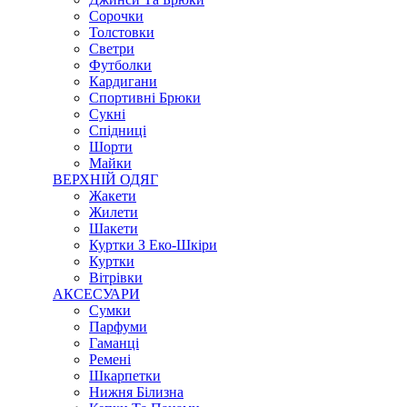
Сорочки
Толстовки
Светри
Футболки
Кардигани
Спортивні Брюки
Сукні
Спідниці
Шорти
Майки
ВЕРХНІЙ ОДЯГ
Жакети
Жилети
Шакети
Куртки З Еко-Шкіри
Куртки
Вітрівки
АКСЕСУАРИ
Сумки
Парфуми
Гаманці
Ремені
Шкарпетки
Нижня Білизна