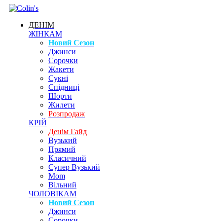
ДЕНІМ
ЖІНКАМ
Новий Сезон
Джинси
Сорочки
Жакети
Сукні
Спідниці
Шорти
Жилети
Розпродаж
КРІЙ
Денім Гайд
Вузький
Прямий
Класичний
Супер Вузький
Mom
Вільний
ЧОЛОВІКАМ
Новий Сезон
Джинси
Сорочки