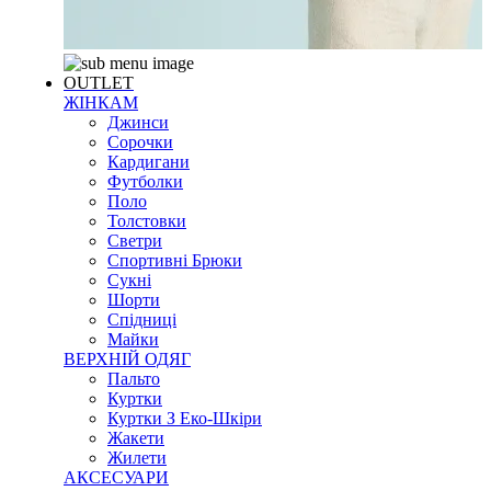
OUTLET
ЖІНКАМ
Джинси
Сорочки
Кардигани
Футболки
Поло
Толстовки
Светри
Спортивні Брюки
Сукні
Шорти
Спідниці
Майки
ВЕРХНІЙ ОДЯГ
Пальто
Куртки
Куртки З Еко-Шкіри
Жакети
Жилети
АКСЕСУАРИ