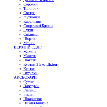
Сорочки
Толстовки
Светри
Футболки
Кардигани
Спортивні Брюки
Сукні
Спідниці
Шорти
Майки
ВЕРХНІЙ ОДЯГ
Жакети
Жилети
Шакети
Куртки З Еко-Шкіри
Куртки
Вітрівки
АКСЕСУАРИ
Сумки
Парфуми
Гаманці
Ремені
Шкарпетки
Нижня Білизна