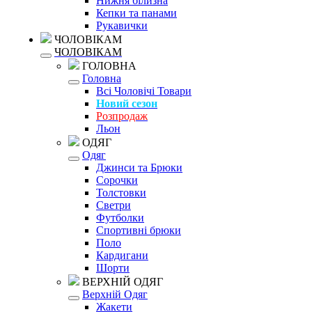
Нижня білизна
Кепки та панами
Рукавички
ЧОЛОВІКАМ
ЧОЛОВІКАМ
ГОЛОВНА
Головна
Всі Чоловічі Товари
Новий сезон
Розпродаж
Льон
ОДЯГ
Одяг
Джинси та Брюки
Сорочки
Толстовки
Светри
Футболки
Спортивні брюки
Поло
Кардигани
Шорти
ВЕРХНІЙ ОДЯГ
Верхній Одяг
Жакети