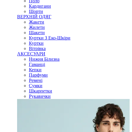
Поло
Кардигани
Шорти
ВЕРХНІЙ ОДЯГ
Жакети
Жилети
Шакети
Куртки З Еко-Шкіри
Куртки
Вітрівка
АКСЕСУАРИ
Нижня Білизна
Гаманці
Кепки
Парфуми
Ремені
Сумки
Шкарпетки
Рукавички