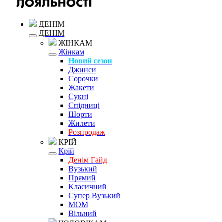
ДЕНІМ
ДЕНІМ
ЖІНКАМ
Жінкам
Новий сезон
Джинси
Сорочки
Жакети
Сукні
Спідниці
Шорти
Жилети
Розпродаж
КРІЙ
Крій
Денім Гайд
Вузький
Прямий
Класичний
Супер Вузький
MOM
Вільний