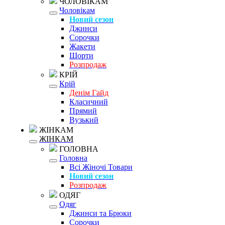
ЧОЛОВІКАМ
Чоловікам
Новий сезон
Джинси
Сорочки
Жакети
Шорти
Розпродаж
КРІЙ
Крій
Денім Гайд
Класичний
Прямий
Вузький
ЖІНКАМ
ЖІНКАМ
ГОЛОВНА
Головна
Всі Жіночі Товари
Новий сезон
Розпродаж
ОДЯГ
Одяг
Джинси та Брюки
Сорочки