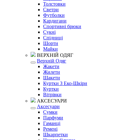
Толстовки
Светри
Футболки
Кардигани
Спортивні брюки
Сукні
Спідниці
Шорти
Майки
ВЕРХНІЙ ОДЯГ
Верхній Одяг
Жакети
Жилети
Шакети
Куртки З Еко-Шкіри
Куртки
Вітрівки
АКСЕСУАРИ
Аксесуари
Сумки
Парфуми
Гаманці
Ремені
Шкарпетки