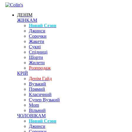
ДЕНІМ
ЖІНКАМ
Новий Сезон
Джинси
Сорочки
Жакети
Сукні
Спідниці
Шорти
Жилети
Розпродаж
КРІЙ
Денім Гайд
Вузький
Прямий
Класичний
Супер Вузький
Mom
Вільний
ЧОЛОВІКАМ
Новий Сезон
Джинси
Сорочки