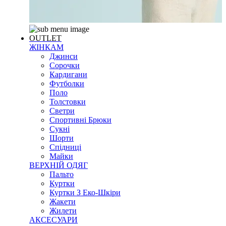
OUTLET
ЖІНКАМ
Джинси
Сорочки
Кардигани
Футболки
Поло
Толстовки
Светри
Спортивні Брюки
Сукні
Шорти
Спідниці
Майки
ВЕРХНІЙ ОДЯГ
Пальто
Куртки
Куртки З Еко-Шкіри
Жакети
Жилети
АКСЕСУАРИ