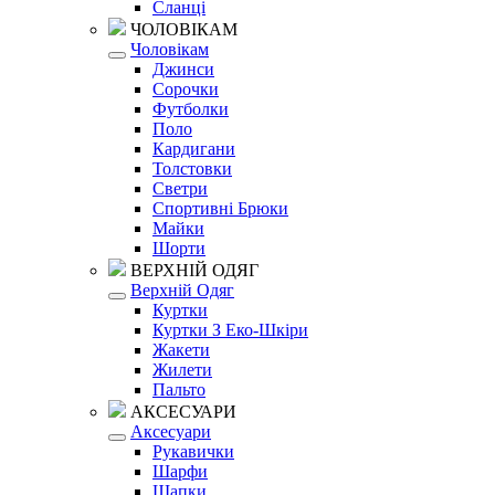
Сланці
ЧОЛОВІКАМ
Чоловікам
Джинси
Сорочки
Футболки
Поло
Кардигани
Толстовки
Светри
Спортивні Брюки
Майки
Шорти
ВЕРХНІЙ ОДЯГ
Верхній Одяг
Куртки
Куртки З Еко-Шкіри
Жакети
Жилети
Пальто
АКСЕСУАРИ
Аксесуари
Рукавички
Шарфи
Шапки