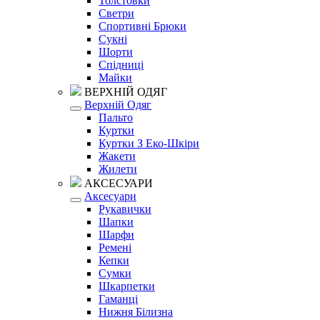
Толстовки
Светри
Спортивні Брюки
Сукні
Шорти
Спідниці
Майки
ВЕРХНІЙ ОДЯГ
Верхній Одяг
Пальто
Куртки
Куртки З Еко-Шкіри
Жакети
Жилети
АКСЕСУАРИ
Аксесуари
Рукавички
Шапки
Шарфи
Ремені
Кепки
Сумки
Шкарпетки
Гаманці
Нижня Білизна