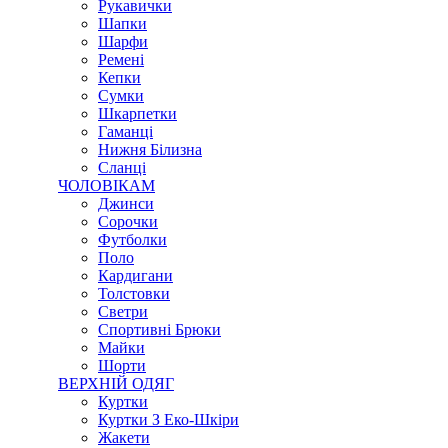
Рукавички
Шапки
Шарфи
Ремені
Кепки
Сумки
Шкарпетки
Гаманці
Нижня Білизна
Сланці
ЧОЛОВІКАМ
Джинси
Сорочки
Футболки
Поло
Кардигани
Толстовки
Светри
Спортивні Брюки
Майки
Шорти
ВЕРХНІЙ ОДЯГ
Куртки
Куртки З Еко-Шкіри
Жакети