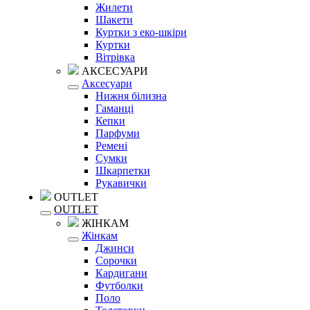
Жилети
Шакети
Куртки з еко-шкіри
Куртки
Вітрівка
АКСЕСУАРИ
Аксесуари
Нижня білизна
Гаманці
Кепки
Парфуми
Ремені
Сумки
Шкарпетки
Рукавички
OUTLET
OUTLET
ЖІНКАМ
Жінкам
Джинси
Сорочки
Кардигани
Футболки
Поло