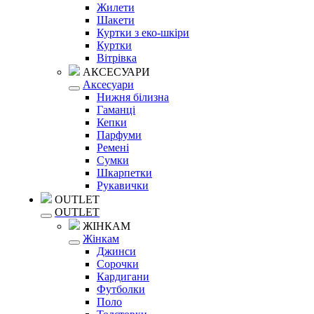
Жилети
Шакети
Куртки з еко-шкіри
Куртки
Вітрівка
АКСЕСУАРИ
Аксесуари
Нижня білизна
Гаманці
Кепки
Парфуми
Ремені
Сумки
Шкарпетки
Рукавички
OUTLET
OUTLET
ЖІНКАМ
Жінкам
Джинси
Сорочки
Кардигани
Футболки
Поло