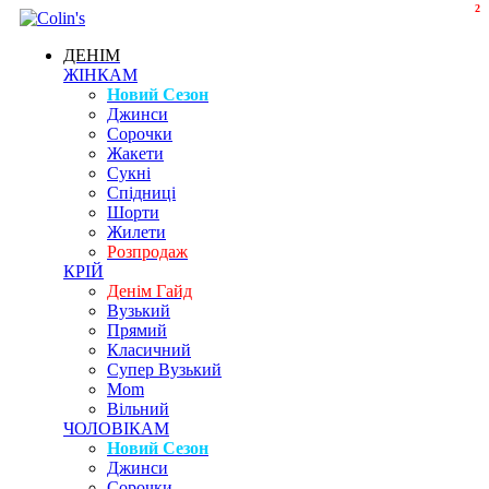
2
ДЕНІМ
ЖІНКАМ
Новий Сезон
Джинси
Сорочки
Жакети
Сукні
Спідниці
Шорти
Жилети
Розпродаж
КРІЙ
Денім Гайд
Вузький
Прямий
Класичний
Супер Вузький
Mom
Вільний
ЧОЛОВІКАМ
Новий Сезон
Джинси
Сорочки