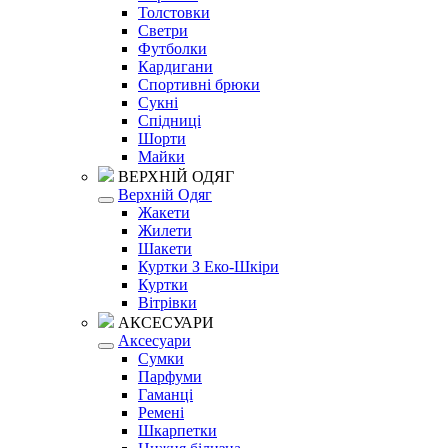
Толстовки
Светри
Футболки
Кардигани
Спортивні брюки
Сукні
Спідниці
Шорти
Майки
ВЕРХНІЙ ОДЯГ
Верхній Одяг
Жакети
Жилети
Шакети
Куртки З Еко-Шкіри
Куртки
Вітрівки
АКСЕСУАРИ
Аксесуари
Сумки
Парфуми
Гаманці
Ремені
Шкарпетки