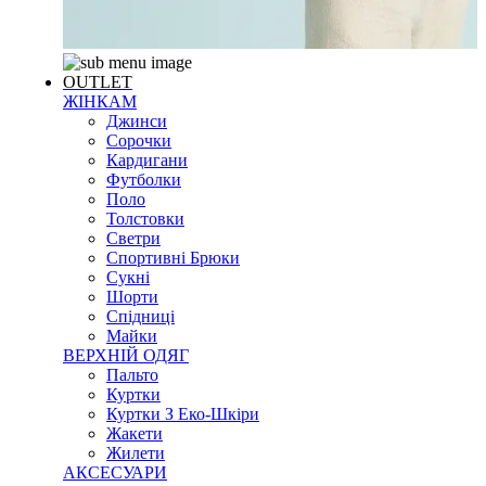
OUTLET
ЖІНКАМ
Джинси
Сорочки
Кардигани
Футболки
Поло
Толстовки
Светри
Спортивні Брюки
Сукні
Шорти
Спідниці
Майки
ВЕРХНІЙ ОДЯГ
Пальто
Куртки
Куртки З Еко-Шкіри
Жакети
Жилети
АКСЕСУАРИ