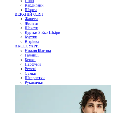
Поло
Кардигани
Шорти
ВЕРХНІЙ ОДЯГ
Жакети
Жилети
Шакети
Куртки З Еко-Шкіри
Куртки
Вітрівка
АКСЕСУАРИ
Нижня Білизна
Гаманці
Кепки
Парфуми
Ремені
Сумки
Шкарпетки
Рукавички