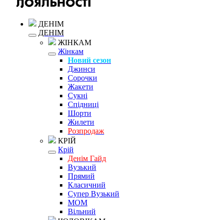
ДЕНІМ
ДЕНІМ
ЖІНКАМ
Жінкам
Новий сезон
Джинси
Сорочки
Жакети
Сукні
Спідниці
Шорти
Жилети
Розпродаж
КРІЙ
Крій
Денім Гайд
Вузький
Прямий
Класичний
Супер Вузький
MOM
Вільний