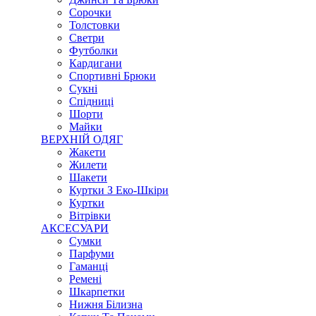
Сорочки
Толстовки
Светри
Футболки
Кардигани
Спортивні Брюки
Сукні
Спідниці
Шорти
Майки
ВЕРХНІЙ ОДЯГ
Жакети
Жилети
Шакети
Куртки З Еко-Шкіри
Куртки
Вітрівки
АКСЕСУАРИ
Сумки
Парфуми
Гаманці
Ремені
Шкарпетки
Нижня Білизна