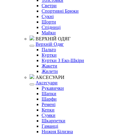
Толстовки
Светри
Спортивні Брюки
Сукні
Шорти
Спідниці
Майки
ВЕРХНІЙ ОДЯГ
Верхній Одяг
Пальто
Куртки
Куртки З Еко-Шкіри
Жакети
Жилети
АКСЕСУАРИ
Аксесуари
Рукавички
Шапки
Шарфи
Ремені
Кепки
Сумки
Шкарпетки
Гаманці
Нижня Білизна