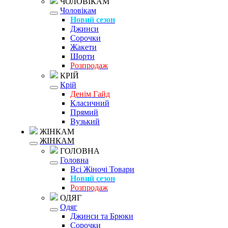
ЧОЛОВІКАМ
Чоловікам
Новий сезон
Джинси
Сорочки
Жакети
Шорти
Розпродаж
КРІЙ
Крій
Денім Гайд
Класичний
Прямий
Вузький
ЖІНКАМ
ЖІНКАМ
ГОЛОВНА
Головна
Всі Жіночі Товари
Новий сезон
Розпродаж
ОДЯГ
Одяг
Джинси та Брюки
Сорочки