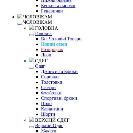
Нижня білизна
Кепки та панами
Рукавички
ЧОЛОВІКАМ
ЧОЛОВІКАМ
ГОЛОВНА
Головна
Всі Чоловічі Товари
Новий сезон
Розпродаж
Льон
ОДЯГ
Одяг
Джинси та Брюки
Сорочки
Толстовки
Светри
Футболки
Спортивні брюки
Поло
Кардигани
Шорти
ВЕРХНІЙ ОДЯГ
Верхній Одяг
Жакети