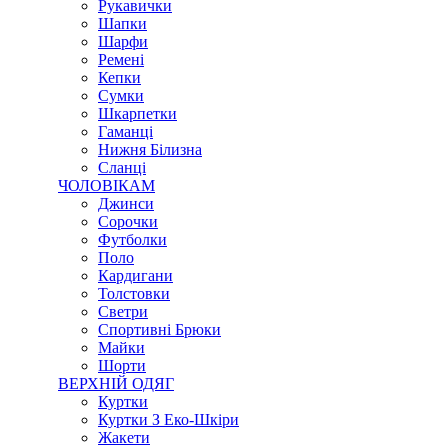
Рукавички
Шапки
Шарфи
Ремені
Кепки
Сумки
Шкарпетки
Гаманці
Нижня Білизна
Сланці
ЧОЛОВІКАМ
Джинси
Сорочки
Футболки
Поло
Кардигани
Толстовки
Светри
Спортивні Брюки
Майки
Шорти
ВЕРХНІЙ ОДЯГ
Куртки
Куртки З Еко-Шкіри
Жакети