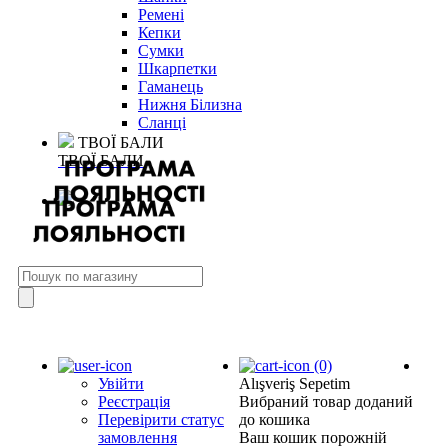
Ремені
Кепки
Сумки
Шкарпетки
Гаманець
Нижня Білизна
Сланці
ТВОЇ БАЛИ
ТВОЇ БАЛИ
(0)
Увійти
Alışveriş Sepetim
Реєстрація
Вибраний товар доданий
Перевірити статус
до кошика
замовлення
Ваш кошик порожній