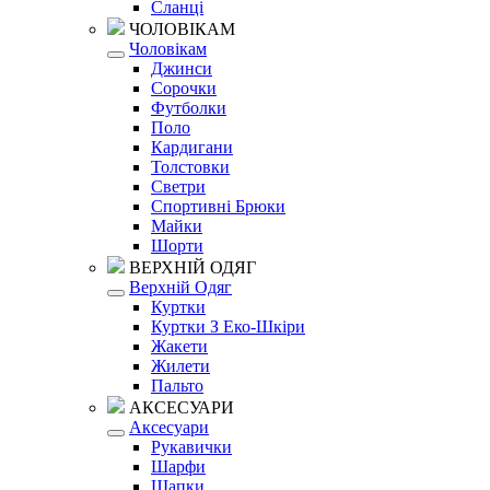
Сланці
ЧОЛОВІКАМ
Чоловікам
Джинси
Сорочки
Футболки
Поло
Кардигани
Толстовки
Светри
Спортивні Брюки
Майки
Шорти
ВЕРХНІЙ ОДЯГ
Верхній Одяг
Куртки
Куртки З Еко-Шкіри
Жакети
Жилети
Пальто
АКСЕСУАРИ
Аксесуари
Рукавички
Шарфи
Шапки