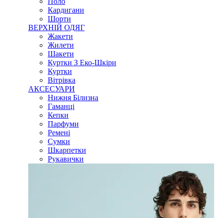
Поло
Кардигани
Шорти
ВЕРХНІЙ ОДЯГ
Жакети
Жилети
Шакети
Куртки З Еко-Шкіри
Куртки
Вітрівка
АКСЕСУАРИ
Нижня Білизна
Гаманці
Кепки
Парфуми
Ремені
Сумки
Шкарпетки
Рукавички