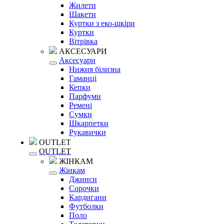
Жилети
Шакети
Куртки з еко-шкіри
Куртки
Вітрівка
АКСЕСУАРИ
Аксесуари
Нижня білизна
Гаманці
Кепки
Парфуми
Ремені
Сумки
Шкарпетки
Рукавички
OUTLET
OUTLET
ЖІНКАМ
Жінкам
Джинси
Сорочки
Кардигани
Футболки
Поло