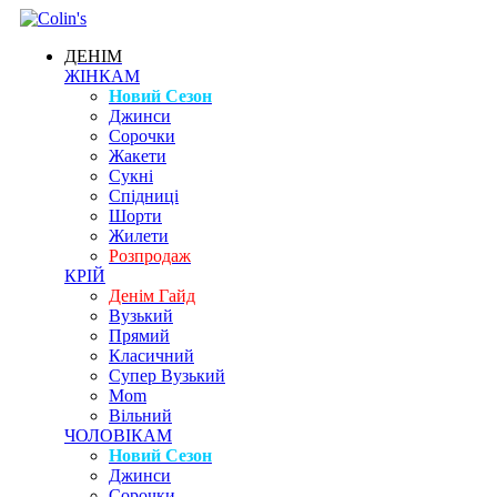
ДЕНІМ
ЖІНКАМ
Новий Сезон
Джинси
Сорочки
Жакети
Сукні
Спідниці
Шорти
Жилети
Розпродаж
КРІЙ
Денім Гайд
Вузький
Прямий
Класичний
Супер Вузький
Mom
Вільний
ЧОЛОВІКАМ
Новий Сезон
Джинси
Сорочки