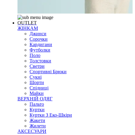
OUTLET
ЖІНКАМ
Джинси
Сорочки
Кардигани
Футболки
Поло
Толстовки
Светри
Спортивні Брюки
Сукні
Шорти
Спідниці
Майки
ВЕРХНІЙ ОДЯГ
Пальто
Куртки
Куртки З Еко-Шкіри
Жакети
Жилети
АКСЕСУАРИ