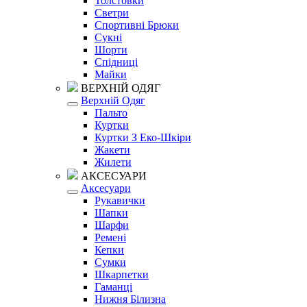
Толстовки
Светри
Спортивні Брюки
Сукні
Шорти
Спідниці
Майки
ВЕРХНІЙ ОДЯГ
Верхній Одяг
Пальто
Куртки
Куртки З Еко-Шкіри
Жакети
Жилети
АКСЕСУАРИ
Аксесуари
Рукавички
Шапки
Шарфи
Ремені
Кепки
Сумки
Шкарпетки
Гаманці
Нижня Білизна