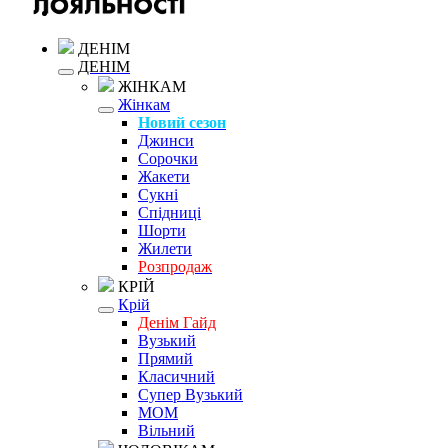
ДЕНІМ
ДЕНІМ
ЖІНКАМ
Жінкам
Новий сезон
Джинси
Сорочки
Жакети
Сукні
Спідниці
Шорти
Жилети
Розпродаж
КРІЙ
Крій
Денім Гайд
Вузький
Прямий
Класичний
Супер Вузький
MOM
Вільний