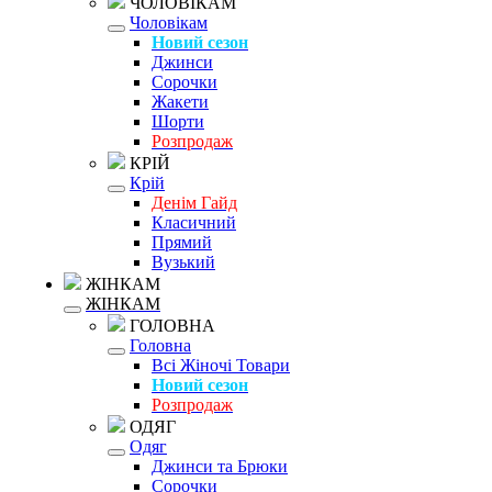
ЧОЛОВІКАМ
Чоловікам
Новий сезон
Джинси
Сорочки
Жакети
Шорти
Розпродаж
КРІЙ
Крій
Денім Гайд
Класичний
Прямий
Вузький
ЖІНКАМ
ЖІНКАМ
ГОЛОВНА
Головна
Всі Жіночі Товари
Новий сезон
Розпродаж
ОДЯГ
Одяг
Джинси та Брюки
Сорочки