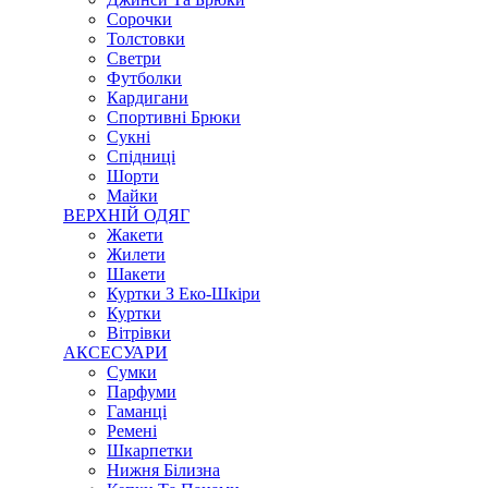
Сорочки
Толстовки
Светри
Футболки
Кардигани
Спортивні Брюки
Сукні
Спідниці
Шорти
Майки
ВЕРХНІЙ ОДЯГ
Жакети
Жилети
Шакети
Куртки З Еко-Шкіри
Куртки
Вітрівки
АКСЕСУАРИ
Сумки
Парфуми
Гаманці
Ремені
Шкарпетки
Нижня Білизна