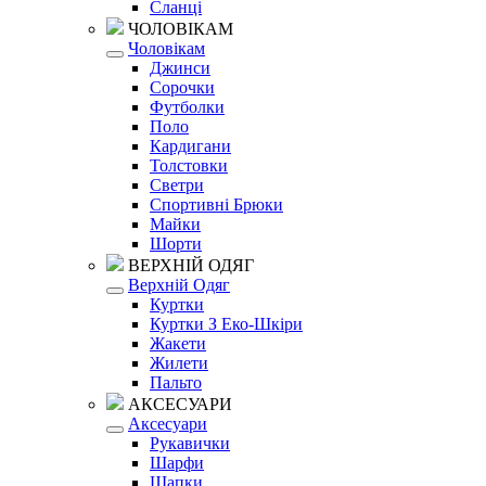
Сланці
ЧОЛОВІКАМ
Чоловікам
Джинси
Сорочки
Футболки
Поло
Кардигани
Толстовки
Светри
Спортивні Брюки
Майки
Шорти
ВЕРХНІЙ ОДЯГ
Верхній Одяг
Куртки
Куртки З Еко-Шкіри
Жакети
Жилети
Пальто
АКСЕСУАРИ
Аксесуари
Рукавички
Шарфи
Шапки