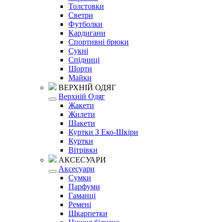
Толстовки
Светри
Футболки
Кардигани
Спортивні брюки
Сукні
Спідниці
Шорти
Майки
ВЕРХНІЙ ОДЯГ
Верхній Одяг
Жакети
Жилети
Шакети
Куртки З Еко-Шкіри
Куртки
Вітрівки
АКСЕСУАРИ
Аксесуари
Сумки
Парфуми
Гаманці
Ремені
Шкарпетки