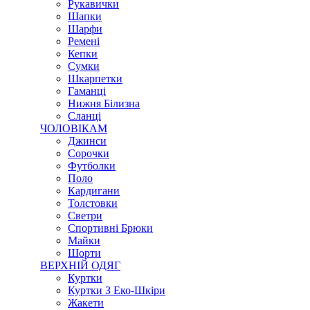
Рукавички
Шапки
Шарфи
Ремені
Кепки
Сумки
Шкарпетки
Гаманці
Нижня Білизна
Сланці
ЧОЛОВІКАМ
Джинси
Сорочки
Футболки
Поло
Кардигани
Толстовки
Светри
Спортивні Брюки
Майки
Шорти
ВЕРХНІЙ ОДЯГ
Куртки
Куртки З Еко-Шкіри
Жакети