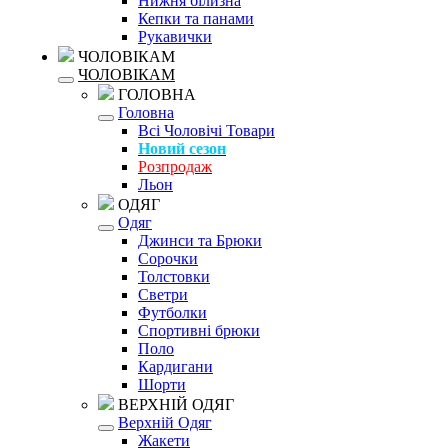
Нижня білизна
Кепки та панами
Рукавички
ЧОЛОВІКАМ
ЧОЛОВІКАМ
ГОЛОВНА
Головна
Всі Чоловічі Товари
Новий сезон
Розпродаж
Льон
ОДЯГ
Одяг
Джинси та Брюки
Сорочки
Толстовки
Светри
Футболки
Спортивні брюки
Поло
Кардигани
Шорти
ВЕРХНІЙ ОДЯГ
Верхній Одяг
Жакети