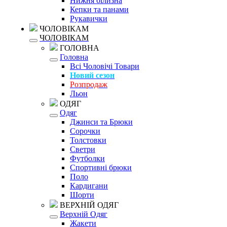
Нижня білизна
Кепки та панами
Рукавички
ЧОЛОВІКАМ
ЧОЛОВІКАМ
ГОЛОВНА
Головна
Всі Чоловічі Товари
Новий сезон
Розпродаж
Льон
ОДЯГ
Одяг
Джинси та Брюки
Сорочки
Толстовки
Светри
Футболки
Спортивні брюки
Поло
Кардигани
Шорти
ВЕРХНІЙ ОДЯГ
Верхній Одяг
Жакети