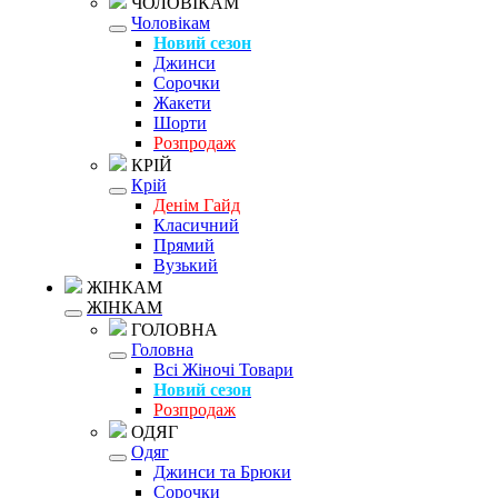
ЧОЛОВІКАМ
Чоловікам
Новий сезон
Джинси
Сорочки
Жакети
Шорти
Розпродаж
КРІЙ
Крій
Денім Гайд
Класичний
Прямий
Вузький
ЖІНКАМ
ЖІНКАМ
ГОЛОВНА
Головна
Всі Жіночі Товари
Новий сезон
Розпродаж
ОДЯГ
Одяг
Джинси та Брюки
Сорочки