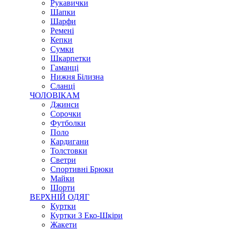
Рукавички
Шапки
Шарфи
Ремені
Кепки
Сумки
Шкарпетки
Гаманці
Нижня Білизна
Сланці
ЧОЛОВІКАМ
Джинси
Сорочки
Футболки
Поло
Кардигани
Толстовки
Светри
Спортивні Брюки
Майки
Шорти
ВЕРХНІЙ ОДЯГ
Куртки
Куртки З Еко-Шкіри
Жакети