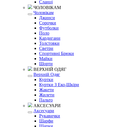
Сланці
ЧОЛОВІКАМ
Чоловікам
Джинси
Сорочки
Футболки
Поло
Кардигани
Толстовки
Светри
Спортивні Брюки
Майки
Шорти
ВЕРХНІЙ ОДЯГ
Верхній Одяг
Куртки
Куртки З Еко-Шкіри
Жакети
Жилети
Пальто
АКСЕСУАРИ
Аксесуари
Рукавички
Шарфи
Шапки