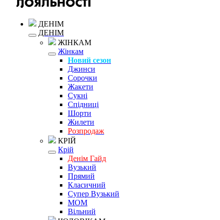
ДЕНІМ
ДЕНІМ
ЖІНКАМ
Жінкам
Новий сезон
Джинси
Сорочки
Жакети
Сукні
Спідниці
Шорти
Жилети
Розпродаж
КРІЙ
Крій
Денім Гайд
Вузький
Прямий
Класичний
Супер Вузький
MOM
Вільний