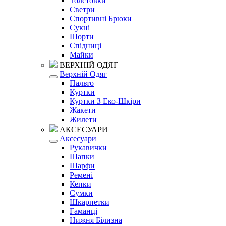
Толстовки
Светри
Спортивні Брюки
Сукні
Шорти
Спідниці
Майки
ВЕРХНІЙ ОДЯГ
Верхній Одяг
Пальто
Куртки
Куртки З Еко-Шкіри
Жакети
Жилети
АКСЕСУАРИ
Аксесуари
Рукавички
Шапки
Шарфи
Ремені
Кепки
Сумки
Шкарпетки
Гаманці
Нижня Білизна