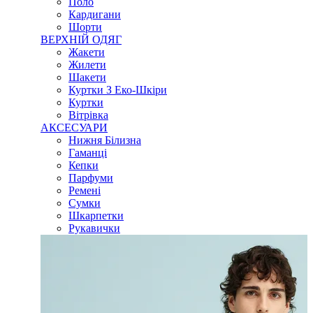
Поло
Кардигани
Шорти
ВЕРХНІЙ ОДЯГ
Жакети
Жилети
Шакети
Куртки З Еко-Шкіри
Куртки
Вітрівка
АКСЕСУАРИ
Нижня Білизна
Гаманці
Кепки
Парфуми
Ремені
Сумки
Шкарпетки
Рукавички