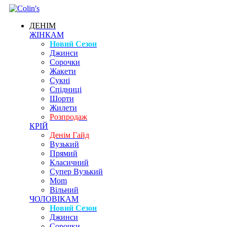
ДЕНІМ
ЖІНКАМ
Новий Сезон
Джинси
Сорочки
Жакети
Сукні
Спідниці
Шорти
Жилети
Розпродаж
КРІЙ
Денім Гайд
Вузький
Прямий
Класичний
Супер Вузький
Mom
Вільний
ЧОЛОВІКАМ
Новий Сезон
Джинси
Сорочки