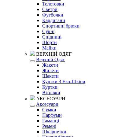
Толстовки
Светри
Футболки
Кардигани
Спортивні брюки
Сукні
Спідниці
Шорти
Майки
ВЕРХНІЙ ОДЯГ
Верхній Одяг
Жакети
Жилети
Шакети
Куртки З Еко-Шкіри
Куртки
Вітрівки
АКСЕСУАРИ
Аксесуари
Сумки
Парфуми
Гаманці
Ремені
Шкарпетки