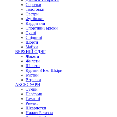
Сорочки
Толстовки
Светри
Футболки
Кардигани
Спортивні Брюки
Сукні
Спідниці
Шорти
Майки
ВЕРХНІЙ ОДЯГ
Жакети
Жилети
Шакети
Куртки З Еко-Шкіри
Куртки
Вітрівки
АКСЕСУАРИ
Сумки
Парфуми
Гаманці
Ремені
Шкарпетки
Нижня Білизна