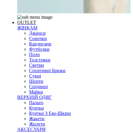
OUTLET
ЖІНКАМ
Джинси
Сорочки
Кардигани
Футболки
Поло
Толстовки
Светри
Спортивні Брюки
Сукні
Шорти
Спідниці
Майки
ВЕРХНІЙ ОДЯГ
Пальто
Куртки
Куртки З Еко-Шкіри
Жакети
Жилети
АКСЕСУАРИ