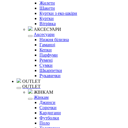
Жилети
Шакети
Куртки з еко-шкіри
Куртки
Вітрівка
АКСЕСУАРИ
Аксесуари
Нижня білизна
Гаманці
Кепки
Парфуми
Ремені
Сумки
Шкарпетки
Рукавички
OUTLET
OUTLET
ЖІНКАМ
Жінкам
Джинси
Сорочки
Кардигани
Футболки
Поло