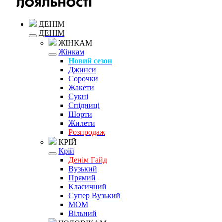
ДЕНІМ
ДЕНІМ
ЖІНКАМ
Жінкам
Новий сезон
Джинси
Сорочки
Жакети
Сукні
Спідниці
Шорти
Жилети
Розпродаж
КРІЙ
Крій
Денім Гайд
Вузький
Прямий
Класичний
Супер Вузький
MOM
Вільний