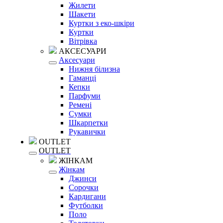
Жилети
Шакети
Куртки з еко-шкіри
Куртки
Вітрівка
АКСЕСУАРИ
Аксесуари
Нижня білизна
Гаманці
Кепки
Парфуми
Ремені
Сумки
Шкарпетки
Рукавички
OUTLET
OUTLET
ЖІНКАМ
Жінкам
Джинси
Сорочки
Кардигани
Футболки
Поло