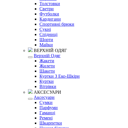
Толстовки
Светри
Футболки
Кардигани
Спортивні брюки
Сукні
Спідниці
Шорти
Майки
ВЕРХНІЙ ОДЯГ
Верхній Одяг
Жакети
Жилети
Шакети
Куртки З Еко-Шкіри
Куртки
Вітрівки
АКСЕСУАРИ
Аксесуари
Сумки
Парфуми
Гаманці
Ремені
Шкарпетки