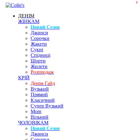
3
ДЕНІМ
ЖІНКАМ
Новий Сезон
Джинси
Сорочки
Жакети
Сукні
Спідниці
Шорти
Жилети
Розпродаж
КРІЙ
Денім Гайд
Вузький
Прямий
Класичний
Супер Вузький
Mom
Вільний
ЧОЛОВІКАМ
Новий Сезон
Джинси
Сорочки