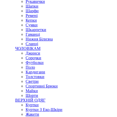
Рукавички
Шапки
Шарфи
Ремені
Кепки
Сумки
Шкарпетки
Гаманці
Нижня Білизна
Сланці
ЧОЛОВІКАМ
Джинси
Сорочки
Футболки
Поло
Кардигани
Толстовки
Светри
Спортивні Брюки
Майки
Шорти
ВЕРХНІЙ ОДЯГ
Куртки
Куртки З Еко-Шкіри
Жакети