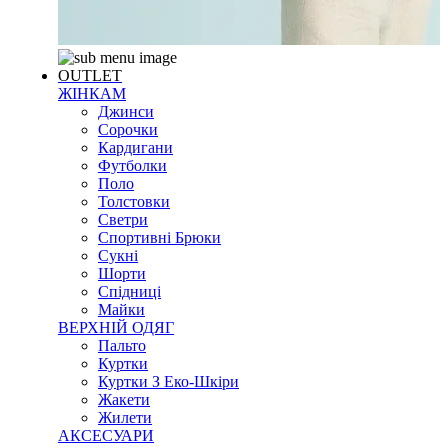
OUTLET
ЖІНКАМ
Джинси
Сорочки
Кардигани
Футболки
Поло
Толстовки
Светри
Спортивні Брюки
Сукні
Шорти
Спідниці
Майки
ВЕРХНІЙ ОДЯГ
Пальто
Куртки
Куртки З Еко-Шкіри
Жакети
Жилети
АКСЕСУАРИ