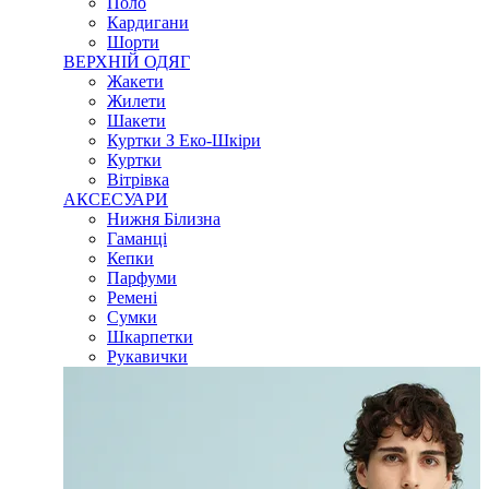
Поло
Кардигани
Шорти
ВЕРХНІЙ ОДЯГ
Жакети
Жилети
Шакети
Куртки З Еко-Шкіри
Куртки
Вітрівка
АКСЕСУАРИ
Нижня Білизна
Гаманці
Кепки
Парфуми
Ремені
Сумки
Шкарпетки
Рукавички