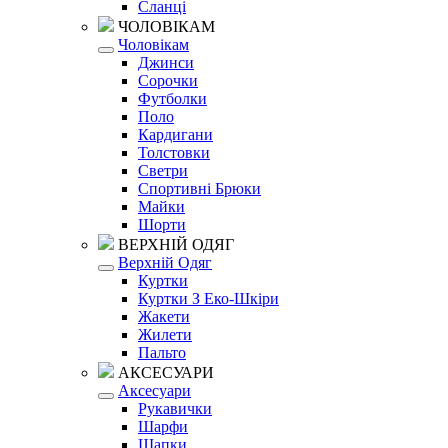
Сланці
ЧОЛОВІКАМ
Чоловікам
Джинси
Сорочки
Футболки
Поло
Кардигани
Толстовки
Светри
Спортивні Брюки
Майки
Шорти
ВЕРХНІЙ ОДЯГ
Верхній Одяг
Куртки
Куртки З Еко-Шкіри
Жакети
Жилети
Пальто
АКСЕСУАРИ
Аксесуари
Рукавички
Шарфи
Шапки