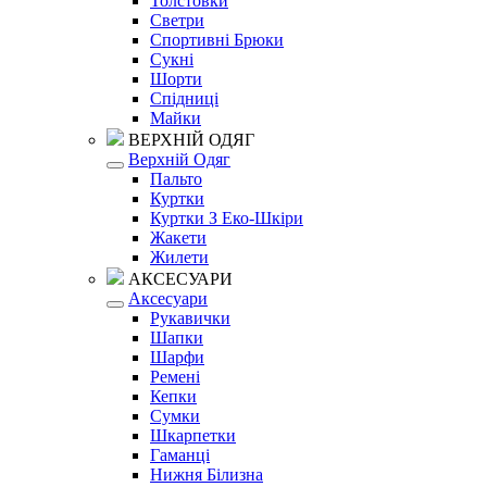
Толстовки
Светри
Спортивні Брюки
Сукні
Шорти
Спідниці
Майки
ВЕРХНІЙ ОДЯГ
Верхній Одяг
Пальто
Куртки
Куртки З Еко-Шкіри
Жакети
Жилети
АКСЕСУАРИ
Аксесуари
Рукавички
Шапки
Шарфи
Ремені
Кепки
Сумки
Шкарпетки
Гаманці
Нижня Білизна