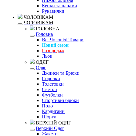
Нижня білизна
Кепки та панами
Рукавички
ЧОЛОВІКАМ
ЧОЛОВІКАМ
ГОЛОВНА
Головна
Всі Чоловічі Товари
Новий сезон
Розпродаж
Льон
ОДЯГ
Одяг
Джинси та Брюки
Сорочки
Толстовки
Светри
Футболки
Спортивні брюки
Поло
Кардигани
Шорти
ВЕРХНІЙ ОДЯГ
Верхній Одяг
Жакети