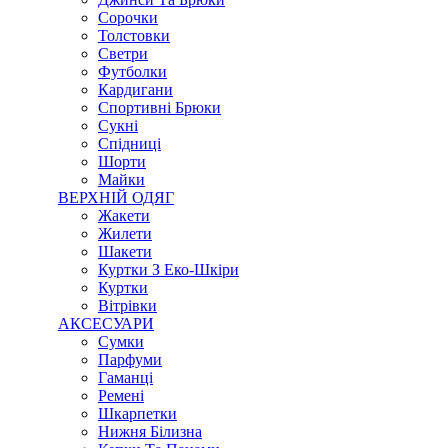
Сорочки
Толстовки
Светри
Футболки
Кардигани
Спортивні Брюки
Сукні
Спідниці
Шорти
Майки
ВЕРХНІЙ ОДЯГ
Жакети
Жилети
Шакети
Куртки З Еко-Шкіри
Куртки
Вітрівки
АКСЕСУАРИ
Сумки
Парфуми
Гаманці
Ремені
Шкарпетки
Нижня Білизна