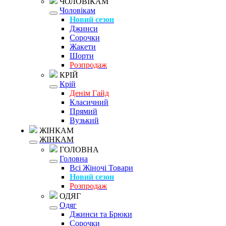
ЧОЛОВІКАМ
Чоловікам
Новий сезон
Джинси
Сорочки
Жакети
Шорти
Розпродаж
КРІЙ
Крій
Денім Гайд
Класичний
Прямий
Вузький
ЖІНКАМ
ЖІНКАМ
ГОЛОВНА
Головна
Всі Жіночі Товари
Новий сезон
Розпродаж
ОДЯГ
Одяг
Джинси та Брюки
Сорочки