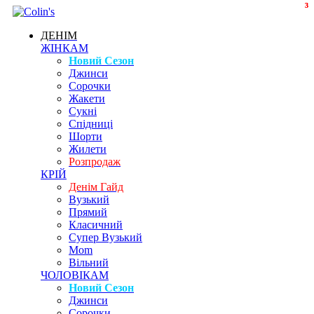
3
3
ДЕНІМ
ЖІНКАМ
Новий Сезон
Джинси
Сорочки
Жакети
Сукні
Спідниці
Шорти
Жилети
Розпродаж
КРІЙ
Денім Гайд
Вузький
Прямий
Класичний
Супер Вузький
Mom
Вільний
ЧОЛОВІКАМ
Новий Сезон
Джинси
Сорочки