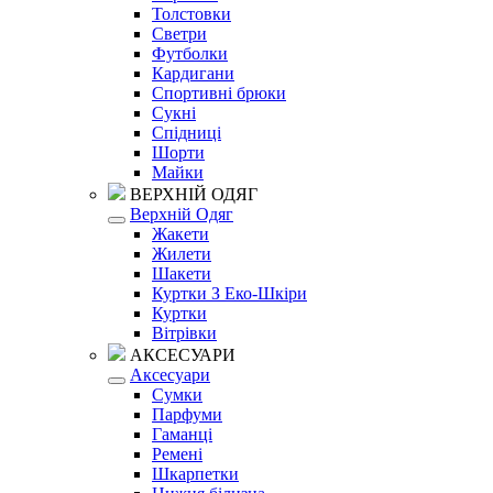
Толстовки
Светри
Футболки
Кардигани
Спортивні брюки
Сукні
Спідниці
Шорти
Майки
ВЕРХНІЙ ОДЯГ
Верхній Одяг
Жакети
Жилети
Шакети
Куртки З Еко-Шкіри
Куртки
Вітрівки
АКСЕСУАРИ
Аксесуари
Сумки
Парфуми
Гаманці
Ремені
Шкарпетки