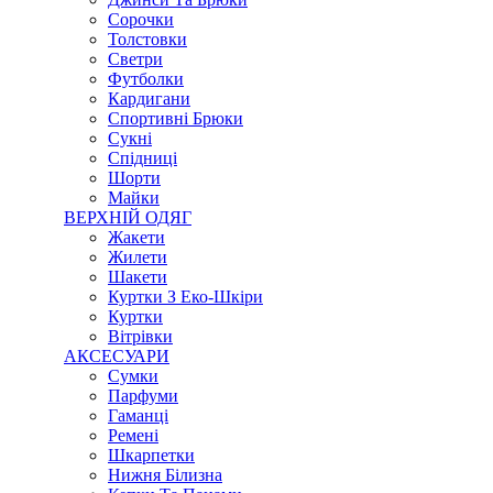
Сорочки
Толстовки
Светри
Футболки
Кардигани
Спортивні Брюки
Сукні
Спідниці
Шорти
Майки
ВЕРХНІЙ ОДЯГ
Жакети
Жилети
Шакети
Куртки З Еко-Шкіри
Куртки
Вітрівки
АКСЕСУАРИ
Сумки
Парфуми
Гаманці
Ремені
Шкарпетки
Нижня Білизна