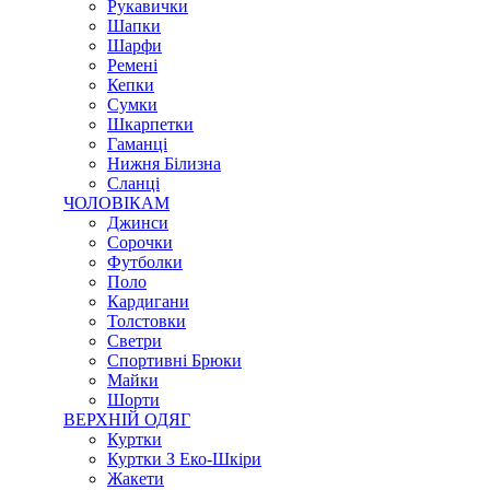
Рукавички
Шапки
Шарфи
Ремені
Кепки
Сумки
Шкарпетки
Гаманці
Нижня Білизна
Сланці
ЧОЛОВІКАМ
Джинси
Сорочки
Футболки
Поло
Кардигани
Толстовки
Светри
Спортивні Брюки
Майки
Шорти
ВЕРХНІЙ ОДЯГ
Куртки
Куртки З Еко-Шкіри
Жакети