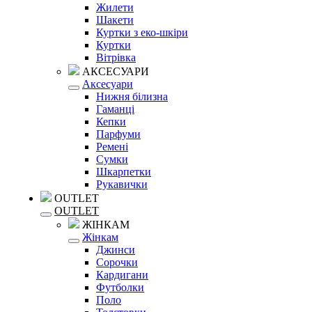
Жилети
Шакети
Куртки з еко-шкіри
Куртки
Вітрівка
АКСЕСУАРИ
Аксесуари
Нижня білизна
Гаманці
Кепки
Парфуми
Ремені
Сумки
Шкарпетки
Рукавички
OUTLET
OUTLET
ЖІНКАМ
Жінкам
Джинси
Сорочки
Кардигани
Футболки
Поло