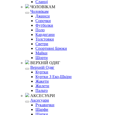
Сланці
ЧОЛОВІКАМ
Чоловікам
Джинси
Сорочки
Футболки
Поло
Кардигани
Толстовки
Светри
Спортивні Брюки
Майки
Шорти
ВЕРХНІЙ ОДЯГ
Верхній Одяг
Куртки
Куртки З Еко-Шкіри
Жакети
Жилети
Пальто
АКСЕСУАРИ
Аксесуари
Рукавички
Шарфи
Шапки