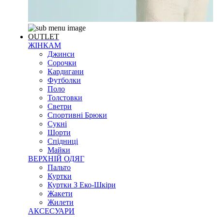
OUTLET
ЖІНКАМ
Джинси
Сорочки
Кардигани
Футболки
Поло
Толстовки
Светри
Спортивні Брюки
Сукні
Шорти
Спідниці
Майки
ВЕРХНІЙ ОДЯГ
Пальто
Куртки
Куртки З Еко-Шкіри
Жакети
Жилети
АКСЕСУАРИ