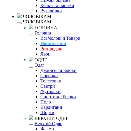
Нижня білизна
Кепки та панами
Рукавички
ЧОЛОВІКАМ
ЧОЛОВІКАМ
ГОЛОВНА
Головна
Всі Чоловічі Товари
Новий сезон
Розпродаж
Льон
ОДЯГ
Одяг
Джинси та Брюки
Сорочки
Толстовки
Светри
Футболки
Спортивні брюки
Поло
Кардигани
Шорти
ВЕРХНІЙ ОДЯГ
Верхній Одяг
Жакети