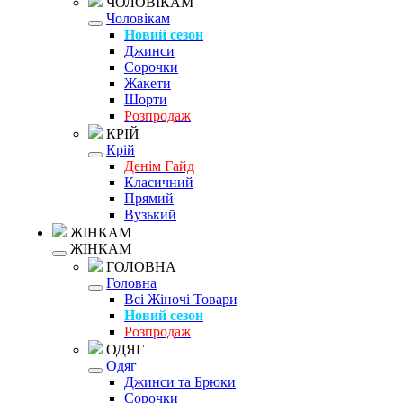
ЧОЛОВІКАМ
Чоловікам
Новий сезон
Джинси
Сорочки
Жакети
Шорти
Розпродаж
КРІЙ
Крій
Денім Гайд
Класичний
Прямий
Вузький
ЖІНКАМ
ЖІНКАМ
ГОЛОВНА
Головна
Всі Жіночі Товари
Новий сезон
Розпродаж
ОДЯГ
Одяг
Джинси та Брюки
Сорочки