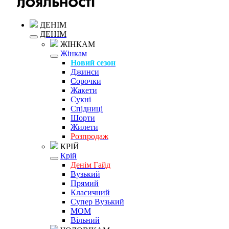
ДЕНІМ
ДЕНІМ
ЖІНКАМ
Жінкам
Новий сезон
Джинси
Сорочки
Жакети
Сукні
Спідниці
Шорти
Жилети
Розпродаж
КРІЙ
Крій
Денім Гайд
Вузький
Прямий
Класичний
Супер Вузький
MOM
Вільний