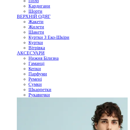
Поло
Кардигани
Шорти
ВЕРХНІЙ ОДЯГ
Жакети
Жилети
Шакети
Куртки З Еко-Шкіри
Куртки
Вітрівка
АКСЕСУАРИ
Нижня Білизна
Гаманці
Кепки
Парфуми
Ремені
Сумки
Шкарпетки
Рукавички