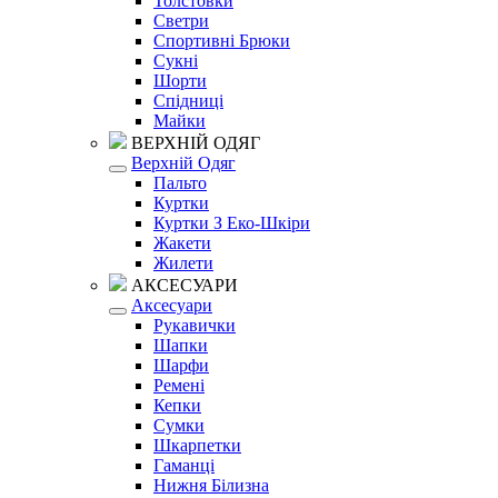
Толстовки
Светри
Спортивні Брюки
Сукні
Шорти
Спідниці
Майки
ВЕРХНІЙ ОДЯГ
Верхній Одяг
Пальто
Куртки
Куртки З Еко-Шкіри
Жакети
Жилети
АКСЕСУАРИ
Аксесуари
Рукавички
Шапки
Шарфи
Ремені
Кепки
Сумки
Шкарпетки
Гаманці
Нижня Білизна