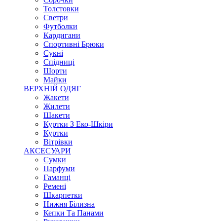
Толстовки
Светри
Футболки
Кардигани
Спортивні Брюки
Сукні
Спідниці
Шорти
Майки
ВЕРХНІЙ ОДЯГ
Жакети
Жилети
Шакети
Куртки З Еко-Шкіри
Куртки
Вітрівки
АКСЕСУАРИ
Сумки
Парфуми
Гаманці
Ремені
Шкарпетки
Нижня Білизна
Кепки Та Панами