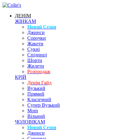
ДЕНІМ
ЖІНКАМ
Новий Сезон
Джинси
Сорочки
Жакети
Сукні
Спідниці
Шорти
Жилети
Розпродаж
КРІЙ
Денім Гайд
Вузький
Прямий
Класичний
Супер Вузький
Mom
Вільний
ЧОЛОВІКАМ
Новий Сезон
Джинси
Сорочки