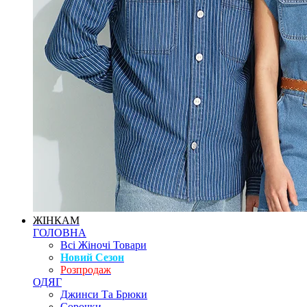
ЖІНКАМ
ГОЛОВНА
Всі Жіночі Товари
Новий Сезон
Розпродаж
ОДЯГ
Джинси Та Брюки
Сорочки