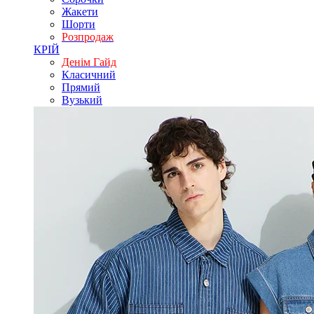
Жакети
Шорти
Розпродаж
КРІЙ
Денім Гайд
Класичний
Прямий
Вузький