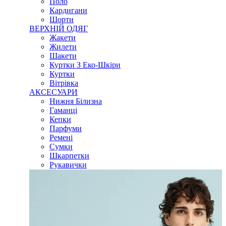
Поло
Кардигани
Шорти
ВЕРХНІЙ ОДЯГ
Жакети
Жилети
Шакети
Куртки З Еко-Шкіри
Куртки
Вітрівка
АКСЕСУАРИ
Нижня Білизна
Гаманці
Кепки
Парфуми
Ремені
Сумки
Шкарпетки
Рукавички