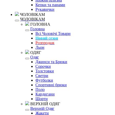
Нижня білизна
Кепки та панами
Рукавички
ЧОЛОВІКАМ
ЧОЛОВІКАМ
ГОЛОВНА
Головна
Всі Чоловічі Товари
Новий сезон
Розпродаж
Льон
ОДЯГ
Одяг
Джинси та Брюки
Сорочки
Толстовки
Светри
Футболки
Спортивні брюки
Поло
Кардигани
Шорти
ВЕРХНІЙ ОДЯГ
Верхній Одяг
Жакети