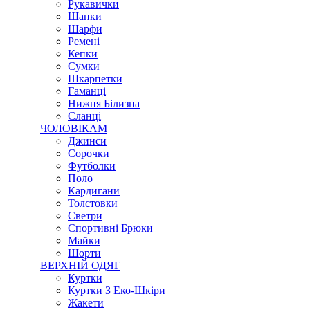
Рукавички
Шапки
Шарфи
Ремені
Кепки
Сумки
Шкарпетки
Гаманці
Нижня Білизна
Сланці
ЧОЛОВІКАМ
Джинси
Сорочки
Футболки
Поло
Кардигани
Толстовки
Светри
Спортивні Брюки
Майки
Шорти
ВЕРХНІЙ ОДЯГ
Куртки
Куртки З Еко-Шкіри
Жакети