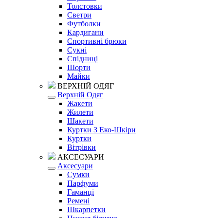
Толстовки
Светри
Футболки
Кардигани
Спортивні брюки
Сукні
Спідниці
Шорти
Майки
ВЕРХНІЙ ОДЯГ
Верхній Одяг
Жакети
Жилети
Шакети
Куртки З Еко-Шкіри
Куртки
Вітрівки
АКСЕСУАРИ
Аксесуари
Сумки
Парфуми
Гаманці
Ремені
Шкарпетки