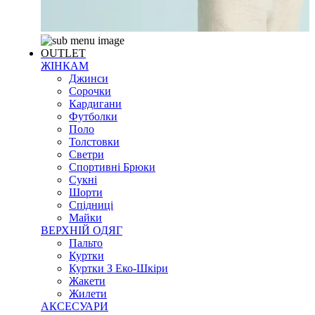
OUTLET
ЖІНКАМ
Джинси
Сорочки
Кардигани
Футболки
Поло
Толстовки
Светри
Спортивні Брюки
Сукні
Шорти
Спідниці
Майки
ВЕРХНІЙ ОДЯГ
Пальто
Куртки
Куртки З Еко-Шкіри
Жакети
Жилети
АКСЕСУАРИ