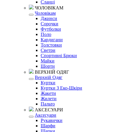
Сланці
ЧОЛОВІКАМ
Чоловікам
Джинси
Сорочки
Футболки
Поло
Кардигани
Толстовки
Светри
Спортивні Брюки
Майки
Шорти
ВЕРХНІЙ ОДЯГ
Верхній Одяг
Куртки
Куртки З Еко-Шкіри
Жакети
Жилети
Пальто
АКСЕСУАРИ
Аксесуари
Рукавички
Шарфи
Шапки