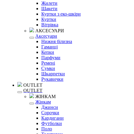
Жилети
Шакети
Куртки з еко-шкіри
Куртки
Вітрівка
АКСЕСУАРИ
Аксесуари
Нижня білизна
Гаманці
Кепки
Парфуми
Ремені
Сумки
Шкарпетки
Рукавички
OUTLET
OUTLET
ЖІНКАМ
Жінкам
Джинси
Сорочки
Кардигани
Футболки
Поло