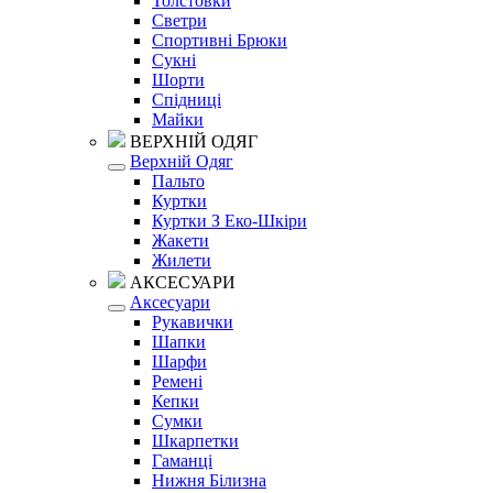
Толстовки
Светри
Спортивні Брюки
Сукні
Шорти
Спідниці
Майки
ВЕРХНІЙ ОДЯГ
Верхній Одяг
Пальто
Куртки
Куртки З Еко-Шкіри
Жакети
Жилети
АКСЕСУАРИ
Аксесуари
Рукавички
Шапки
Шарфи
Ремені
Кепки
Сумки
Шкарпетки
Гаманці
Нижня Білизна