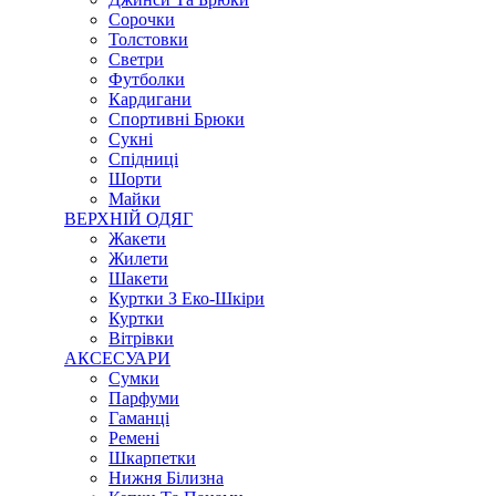
Сорочки
Толстовки
Светри
Футболки
Кардигани
Спортивні Брюки
Сукні
Спідниці
Шорти
Майки
ВЕРХНІЙ ОДЯГ
Жакети
Жилети
Шакети
Куртки З Еко-Шкіри
Куртки
Вітрівки
АКСЕСУАРИ
Сумки
Парфуми
Гаманці
Ремені
Шкарпетки
Нижня Білизна