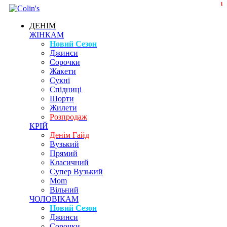
1
ДЕНІМ
ЖІНКАМ
Новий Сезон
Джинси
Сорочки
Жакети
Сукні
Спідниці
Шорти
Жилети
Розпродаж
КРІЙ
Денім Гайд
Вузький
Прямий
Класичний
Супер Вузький
Mom
Вільний
ЧОЛОВІКАМ
Новий Сезон
Джинси
Сорочки