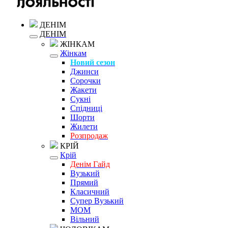
ДЕНІМ
ДЕНІМ
ЖІНКАМ
Жінкам
Новий сезон
Джинси
Сорочки
Жакети
Сукні
Спідниці
Шорти
Жилети
Розпродаж
КРІЙ
Крій
Денім Гайд
Вузький
Прямий
Класичний
Супер Вузький
MOM
Вільний