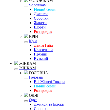
ЧОЛОВІКАМ
Чоловікам
Новий сезон
Джинси
Сорочки
Жакети
Шорти
Розпродаж
КРІЙ
Крій
Денім Гайд
Класичний
Прямий
Вузький
ЖІНКАМ
ЖІНКАМ
ГОЛОВНА
Головна
Всі Жіночі Товари
Новий сезон
Розпродаж
ОДЯГ
Одяг
Джинси та Брюки
Сорочки