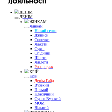
ДЕНІМ
ДЕНІМ
ЖІНКАМ
Жінкам
Новий сезон
Джинси
Сорочки
Жакети
Сукні
Спідниці
Шорти
Жилети
Розпродаж
КРІЙ
Крій
Денім Гайд
Вузький
Прямий
Класичний
Супер Вузький
MOM
Вільний