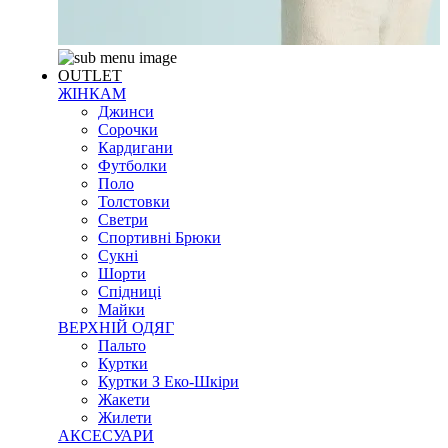
OUTLET
ЖІНКАМ
Джинси
Сорочки
Кардигани
Футболки
Поло
Толстовки
Светри
Спортивні Брюки
Сукні
Шорти
Спідниці
Майки
ВЕРХНІЙ ОДЯГ
Пальто
Куртки
Куртки З Еко-Шкіри
Жакети
Жилети
АКСЕСУАРИ