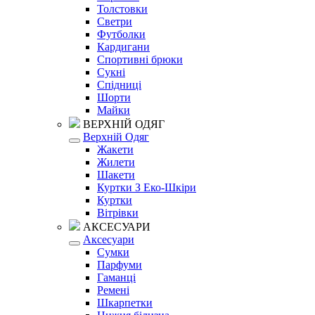
Толстовки
Светри
Футболки
Кардигани
Спортивні брюки
Сукні
Спідниці
Шорти
Майки
ВЕРХНІЙ ОДЯГ
Верхній Одяг
Жакети
Жилети
Шакети
Куртки З Еко-Шкіри
Куртки
Вітрівки
АКСЕСУАРИ
Аксесуари
Сумки
Парфуми
Гаманці
Ремені
Шкарпетки