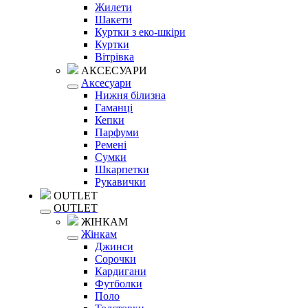
Жилети
Шакети
Куртки з еко-шкіри
Куртки
Вітрівка
АКСЕСУАРИ
Аксесуари
Нижня білизна
Гаманці
Кепки
Парфуми
Ремені
Сумки
Шкарпетки
Рукавички
OUTLET
OUTLET
ЖІНКАМ
Жінкам
Джинси
Сорочки
Кардигани
Футболки
Поло