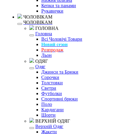
Нижня білизна
Кепки та панами
Рукавички
ЧОЛОВІКАМ
ЧОЛОВІКАМ
ГОЛОВНА
Головна
Всі Чоловічі Товари
Новий сезон
Розпродаж
Льон
ОДЯГ
Одяг
Джинси та Брюки
Сорочки
Толстовки
Светри
Футболки
Спортивні брюки
Поло
Кардигани
Шорти
ВЕРХНІЙ ОДЯГ
Верхній Одяг
Жакети