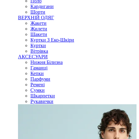
Поло
Кардигани
Шорти
ВЕРХНІЙ ОДЯГ
Жакети
Жилети
Шакети
Куртки З Еко-Шкіри
Куртки
Вітрівка
АКСЕСУАРИ
Нижня Білизна
Гаманці
Кепки
Парфуми
Ремені
Сумки
Шкарпетки
Рукавички