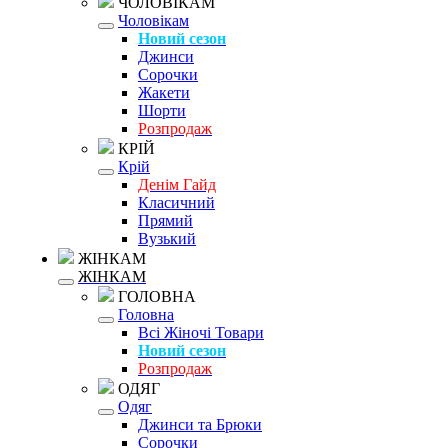
ЧОЛОВІКАМ
Чоловікам
Новий сезон
Джинси
Сорочки
Жакети
Шорти
Розпродаж
КРІЙ
Крій
Денім Гайд
Класичний
Прямий
Вузький
ЖІНКАМ
ЖІНКАМ
ГОЛОВНА
Головна
Всі Жіночі Товари
Новий сезон
Розпродаж
ОДЯГ
Одяг
Джинси та Брюки
Сорочки