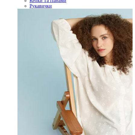
Кепки Та Панами
Рукавички