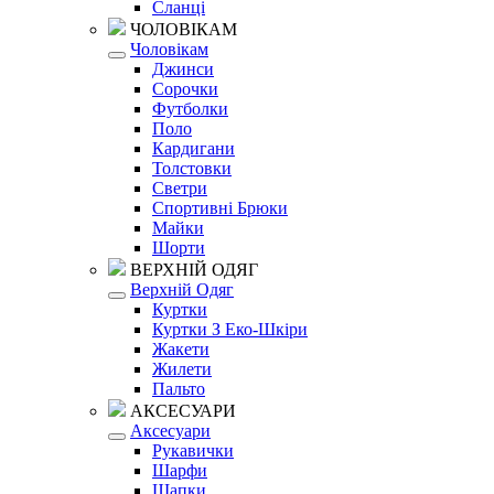
Сланці
ЧОЛОВІКАМ
Чоловікам
Джинси
Сорочки
Футболки
Поло
Кардигани
Толстовки
Светри
Спортивні Брюки
Майки
Шорти
ВЕРХНІЙ ОДЯГ
Верхній Одяг
Куртки
Куртки З Еко-Шкіри
Жакети
Жилети
Пальто
АКСЕСУАРИ
Аксесуари
Рукавички
Шарфи
Шапки