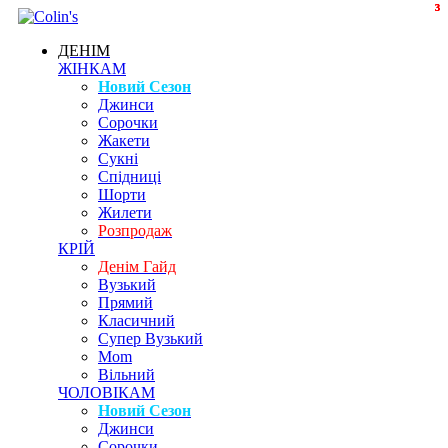
3
3
3
3
ДЕНІМ
ЖІНКАМ
Новий Сезон
Джинси
Сорочки
Жакети
Сукні
Спідниці
Шорти
Жилети
Розпродаж
КРІЙ
Денім Гайд
Вузький
Прямий
Класичний
Супер Вузький
Mom
Вільний
ЧОЛОВІКАМ
Новий Сезон
Джинси
Сорочки