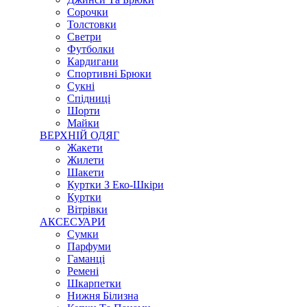
Сорочки
Толстовки
Светри
Футболки
Кардигани
Спортивні Брюки
Сукні
Спідниці
Шорти
Майки
ВЕРХНІЙ ОДЯГ
Жакети
Жилети
Шакети
Куртки З Еко-Шкіри
Куртки
Вітрівки
АКСЕСУАРИ
Сумки
Парфуми
Гаманці
Ремені
Шкарпетки
Нижня Білизна