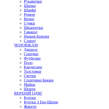
Рукавички
Шапки
Шарфи
Ремені
Кепки
Сумки
Шкарпетки
Гаманці
Нижня Білизна
Сланці
ЧОЛОВІКАМ
Джинси
Сорочки
Футболки
Поло
Кардигани
Толстовки
Светри
Спортивні Брюки
Майки
Шорти
ВЕРХНІЙ ОДЯГ
Куртки
Куртки З Еко-Шкіри
Жакети