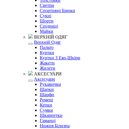
Толстовки
Светри
Спортивні Брюки
Сукні
Шорти
Спідниці
Майки
ВЕРХНІЙ ОДЯГ
Верхній Одяг
Пальто
Куртки
Куртки З Еко-Шкіри
Жакети
Жилети
АКСЕСУАРИ
Аксесуари
Рукавички
Шапки
Шарфи
Ремені
Кепки
Сумки
Шкарпетки
Гаманці
Нижня Білизна