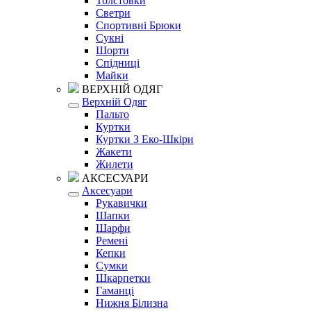
Толстовки
Светри
Спортивні Брюки
Сукні
Шорти
Спідниці
Майки
ВЕРХНІЙ ОДЯГ
Верхній Одяг
Пальто
Куртки
Куртки З Еко-Шкіри
Жакети
Жилети
АКСЕСУАРИ
Аксесуари
Рукавички
Шапки
Шарфи
Ремені
Кепки
Сумки
Шкарпетки
Гаманці
Нижня Білизна