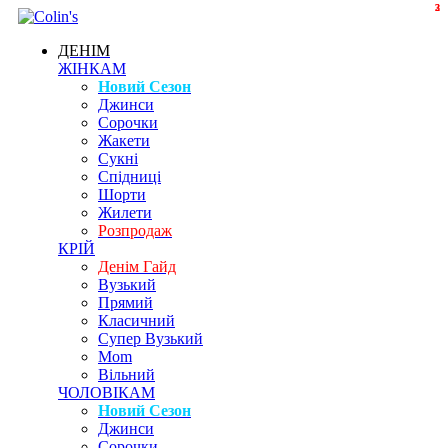
2
3
ДЕНІМ
ЖІНКАМ
Новий Сезон
Джинси
Сорочки
Жакети
Сукні
Спідниці
Шорти
Жилети
Розпродаж
КРІЙ
Денім Гайд
Вузький
Прямий
Класичний
Супер Вузький
Mom
Вільний
ЧОЛОВІКАМ
Новий Сезон
Джинси
Сорочки