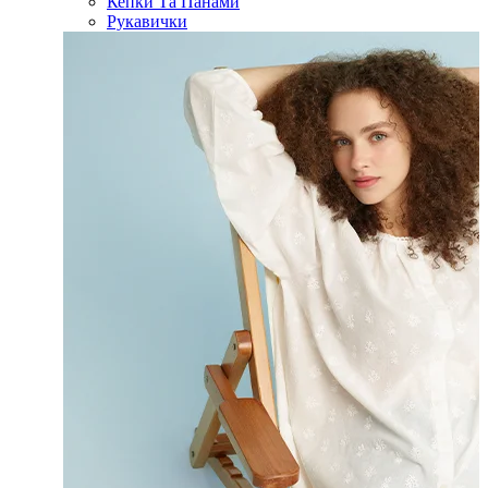
Кепки Та Панами
Рукавички