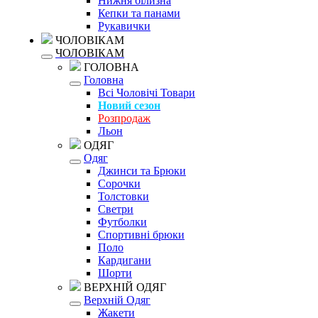
Нижня білизна
Кепки та панами
Рукавички
ЧОЛОВІКАМ
ЧОЛОВІКАМ
ГОЛОВНА
Головна
Всі Чоловічі Товари
Новий сезон
Розпродаж
Льон
ОДЯГ
Одяг
Джинси та Брюки
Сорочки
Толстовки
Светри
Футболки
Спортивні брюки
Поло
Кардигани
Шорти
ВЕРХНІЙ ОДЯГ
Верхній Одяг
Жакети