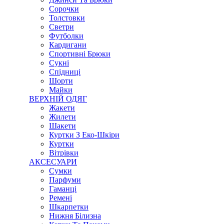
Сорочки
Толстовки
Светри
Футболки
Кардигани
Спортивні Брюки
Сукні
Спідниці
Шорти
Майки
ВЕРХНІЙ ОДЯГ
Жакети
Жилети
Шакети
Куртки З Еко-Шкіри
Куртки
Вітрівки
АКСЕСУАРИ
Сумки
Парфуми
Гаманці
Ремені
Шкарпетки
Нижня Білизна