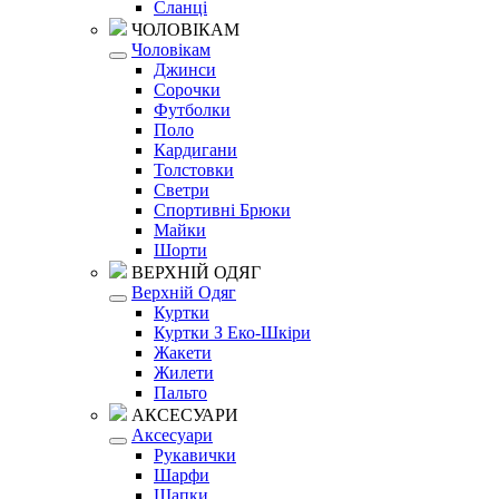
Сланці
ЧОЛОВІКАМ
Чоловікам
Джинси
Сорочки
Футболки
Поло
Кардигани
Толстовки
Светри
Спортивні Брюки
Майки
Шорти
ВЕРХНІЙ ОДЯГ
Верхній Одяг
Куртки
Куртки З Еко-Шкіри
Жакети
Жилети
Пальто
АКСЕСУАРИ
Аксесуари
Рукавички
Шарфи
Шапки