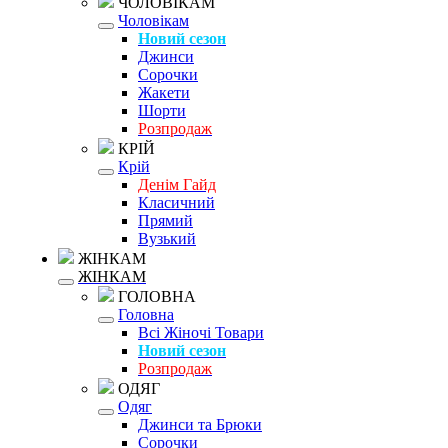
ЧОЛОВІКАМ
Чоловікам
Новий сезон
Джинси
Сорочки
Жакети
Шорти
Розпродаж
КРІЙ
Крій
Денім Гайд
Класичний
Прямий
Вузький
ЖІНКАМ
ЖІНКАМ
ГОЛОВНА
Головна
Всі Жіночі Товари
Новий сезон
Розпродаж
ОДЯГ
Одяг
Джинси та Брюки
Сорочки