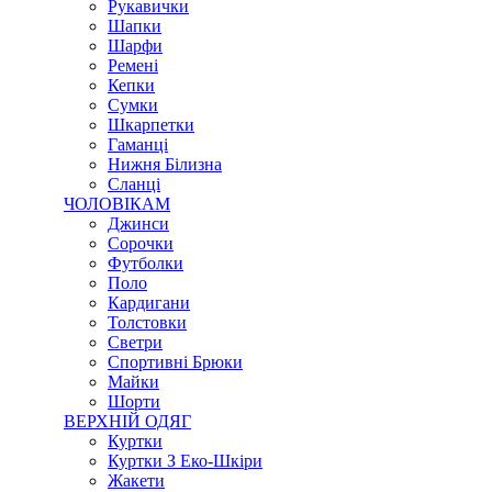
Рукавички
Шапки
Шарфи
Ремені
Кепки
Сумки
Шкарпетки
Гаманці
Нижня Білизна
Сланці
ЧОЛОВІКАМ
Джинси
Сорочки
Футболки
Поло
Кардигани
Толстовки
Светри
Спортивні Брюки
Майки
Шорти
ВЕРХНІЙ ОДЯГ
Куртки
Куртки З Еко-Шкіри
Жакети