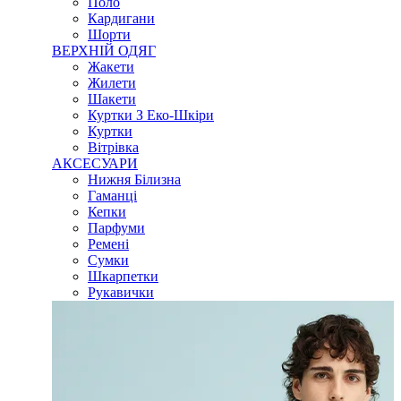
Поло
Кардигани
Шорти
ВЕРХНІЙ ОДЯГ
Жакети
Жилети
Шакети
Куртки З Еко-Шкіри
Куртки
Вітрівка
АКСЕСУАРИ
Нижня Білизна
Гаманці
Кепки
Парфуми
Ремені
Сумки
Шкарпетки
Рукавички