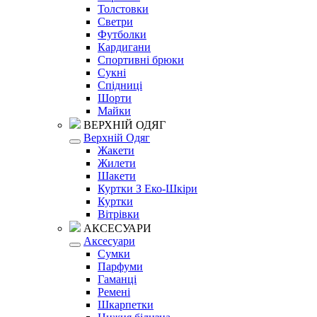
Толстовки
Светри
Футболки
Кардигани
Спортивні брюки
Сукні
Спідниці
Шорти
Майки
ВЕРХНІЙ ОДЯГ
Верхній Одяг
Жакети
Жилети
Шакети
Куртки З Еко-Шкіри
Куртки
Вітрівки
АКСЕСУАРИ
Аксесуари
Сумки
Парфуми
Гаманці
Ремені
Шкарпетки