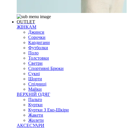
OUTLET
ЖІНКАМ
Джинси
Сорочки
Кардигани
Футболки
Поло
Толстовки
Светри
Спортивні Брюки
Сукні
Шорти
Спідниці
Майки
ВЕРХНІЙ ОДЯГ
Пальто
Куртки
Куртки З Еко-Шкіри
Жакети
Жилети
АКСЕСУАРИ