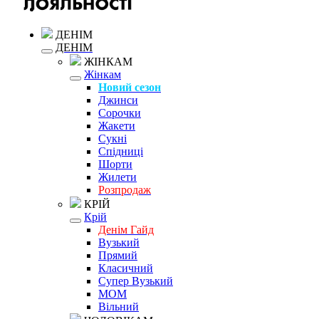
ДЕНІМ
ДЕНІМ
ЖІНКАМ
Жінкам
Новий сезон
Джинси
Сорочки
Жакети
Сукні
Спідниці
Шорти
Жилети
Розпродаж
КРІЙ
Крій
Денім Гайд
Вузький
Прямий
Класичний
Супер Вузький
MOM
Вільний