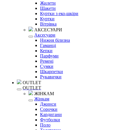
Жилети
Шакети
Куртки з еко-шкіри
Куртки
Вітрівка
АКСЕСУАРИ
Аксесуари
Нижня білизна
Гаманці
Кепки
Парфуми
Ремені
Сумки
Шкарпетки
Рукавички
OUTLET
OUTLET
ЖІНКАМ
Жінкам
Джинси
Сорочки
Кардигани
Футболки
Поло