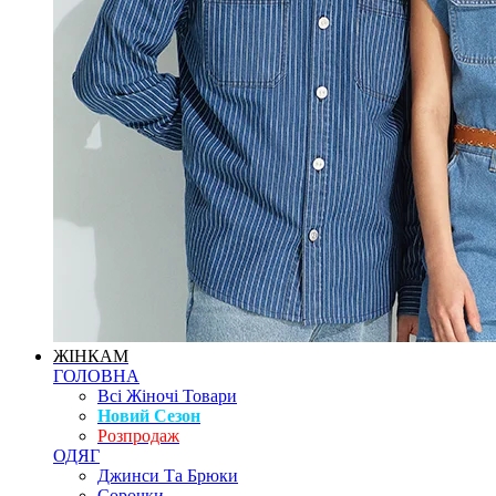
ЖІНКАМ
ГОЛОВНА
Всі Жіночі Товари
Новий Сезон
Розпродаж
ОДЯГ
Джинси Та Брюки
Сорочки