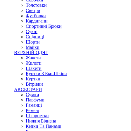
Толстовки
Светри
Футболки
Кардигани
Спортивні Брюки
Сукні
Спідниці
Шорти
Майки
ВЕРХНІЙ ОДЯГ
Жакети
Жилети
Шакети
Куртки З Еко-Шкіри
Куртки
Вітрівки
АКСЕСУАРИ
Сумки
Парфуми
Гаманці
Ремені
Шкарпетки
Нижня Білизна
Кепки Та Панами