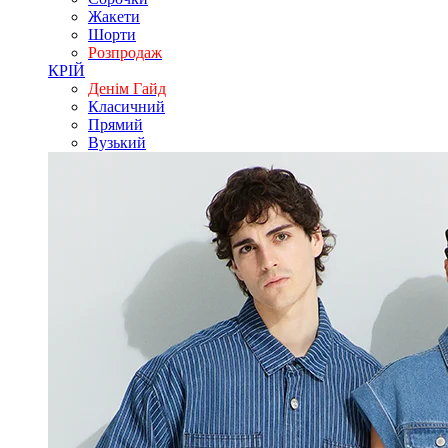
Жакети
Шорти
Розпродаж
КРІЙ
Денім Гайд
Класичний
Прямий
Вузький