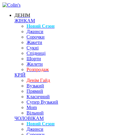
ДЕНІМ
ЖІНКАМ
Новий Сезон
Джинси
Сорочки
Жакети
Сукні
Спідниці
Шорти
Жилети
Розпродаж
КРІЙ
Денім Гайд
Вузький
Прямий
Класичний
Супер Вузький
Mom
Вільний
ЧОЛОВІКАМ
Новий Сезон
Джинси
Сорочки