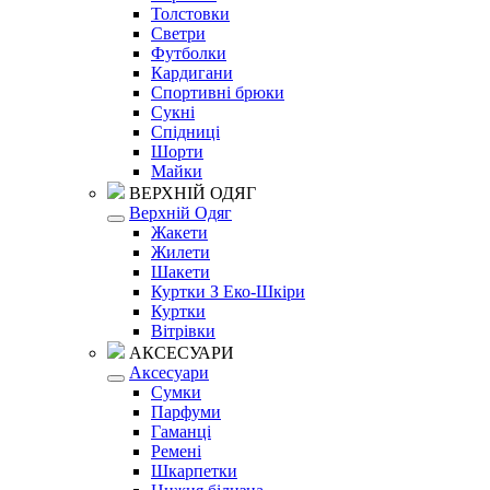
Толстовки
Светри
Футболки
Кардигани
Спортивні брюки
Сукні
Спідниці
Шорти
Майки
ВЕРХНІЙ ОДЯГ
Верхній Одяг
Жакети
Жилети
Шакети
Куртки З Еко-Шкіри
Куртки
Вітрівки
АКСЕСУАРИ
Аксесуари
Сумки
Парфуми
Гаманці
Ремені
Шкарпетки