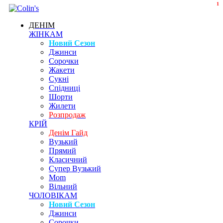
1
ДЕНІМ
ЖІНКАМ
Новий Сезон
Джинси
Сорочки
Жакети
Сукні
Спідниці
Шорти
Жилети
Розпродаж
КРІЙ
Денім Гайд
Вузький
Прямий
Класичний
Супер Вузький
Mom
Вільний
ЧОЛОВІКАМ
Новий Сезон
Джинси
Сорочки