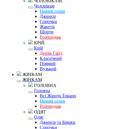
ЧОЛОВІКАМ
Чоловікам
Новий сезон
Джинси
Сорочки
Жакети
Шорти
Розпродаж
КРІЙ
Крій
Денім Гайд
Класичний
Прямий
Вузький
ЖІНКАМ
ЖІНКАМ
ГОЛОВНА
Головна
Всі Жіночі Товари
Новий сезон
Розпродаж
ОДЯГ
Одяг
Джинси та Брюки
Сорочки