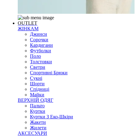
OUTLET
ЖІНКАМ
Джинси
Сорочки
Кардигани
Футболки
Поло
Толстовки
Светри
Спортивні Брюки
Сукні
Шорти
Спідниці
Майки
ВЕРХНІЙ ОДЯГ
Пальто
Куртки
Куртки З Еко-Шкіри
Жакети
Жилети
АКСЕСУАРИ