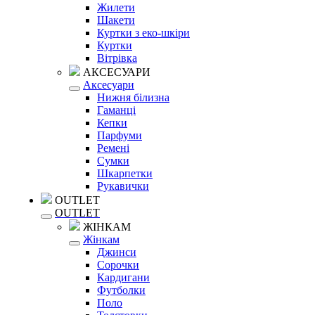
Жилети
Шакети
Куртки з еко-шкіри
Куртки
Вітрівка
АКСЕСУАРИ
Аксесуари
Нижня білизна
Гаманці
Кепки
Парфуми
Ремені
Сумки
Шкарпетки
Рукавички
OUTLET
OUTLET
ЖІНКАМ
Жінкам
Джинси
Сорочки
Кардигани
Футболки
Поло