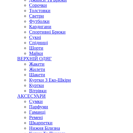
Сорочки
Толстовки
Светри
Футболки
Кардигани
Спортивні Брюки
Сукні
Спідниці
Шорти
Майки
ВЕРХНІЙ ОДЯГ
Жакети
Жилети
Шакети
Куртки З Еко-Шкіри
Куртки
Вітрівки
АКСЕСУАРИ
Сумки
Парфуми
Гаманці
Ремені
Шкарпетки
Нижня Білизна