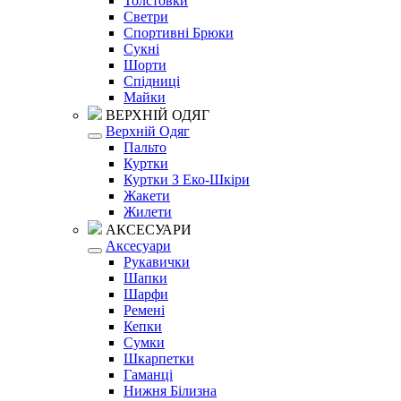
Толстовки
Светри
Спортивні Брюки
Сукні
Шорти
Спідниці
Майки
ВЕРХНІЙ ОДЯГ
Верхній Одяг
Пальто
Куртки
Куртки З Еко-Шкіри
Жакети
Жилети
АКСЕСУАРИ
Аксесуари
Рукавички
Шапки
Шарфи
Ремені
Кепки
Сумки
Шкарпетки
Гаманці
Нижня Білизна