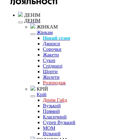
ДЕНІМ
ДЕНІМ
ЖІНКАМ
Жінкам
Новий сезон
Джинси
Сорочки
Жакети
Сукні
Спідниці
Шорти
Жилети
Розпродаж
КРІЙ
Крій
Денім Гайд
Вузький
Прямий
Класичний
Супер Вузький
MOM
Вільний