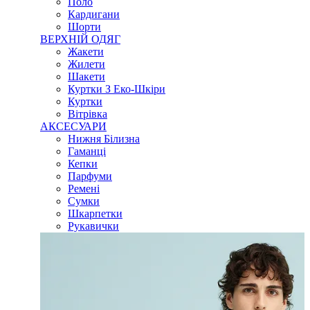
Поло
Кардигани
Шорти
ВЕРХНІЙ ОДЯГ
Жакети
Жилети
Шакети
Куртки З Еко-Шкіри
Куртки
Вітрівка
АКСЕСУАРИ
Нижня Білизна
Гаманці
Кепки
Парфуми
Ремені
Сумки
Шкарпетки
Рукавички