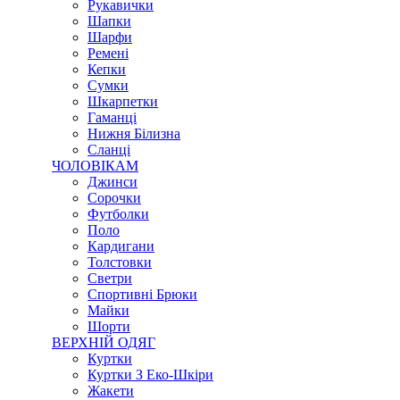
Рукавички
Шапки
Шарфи
Ремені
Кепки
Сумки
Шкарпетки
Гаманці
Нижня Білизна
Сланці
ЧОЛОВІКАМ
Джинси
Сорочки
Футболки
Поло
Кардигани
Толстовки
Светри
Спортивні Брюки
Майки
Шорти
ВЕРХНІЙ ОДЯГ
Куртки
Куртки З Еко-Шкіри
Жакети