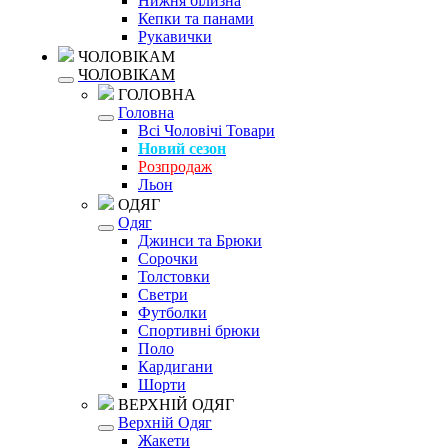
Нижня білизна
Кепки та панами
Рукавички
ЧОЛОВІКАМ
ЧОЛОВІКАМ
ГОЛОВНА
Головна
Всі Чоловічі Товари
Новий сезон
Розпродаж
Льон
ОДЯГ
Одяг
Джинси та Брюки
Сорочки
Толстовки
Светри
Футболки
Спортивні брюки
Поло
Кардигани
Шорти
ВЕРХНІЙ ОДЯГ
Верхній Одяг
Жакети