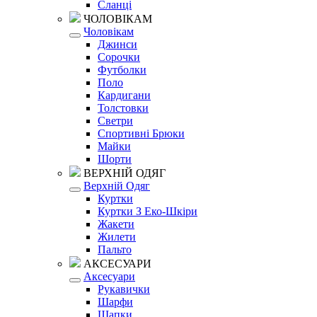
Сланці
ЧОЛОВІКАМ
Чоловікам
Джинси
Сорочки
Футболки
Поло
Кардигани
Толстовки
Светри
Спортивні Брюки
Майки
Шорти
ВЕРХНІЙ ОДЯГ
Верхній Одяг
Куртки
Куртки З Еко-Шкіри
Жакети
Жилети
Пальто
АКСЕСУАРИ
Аксесуари
Рукавички
Шарфи
Шапки