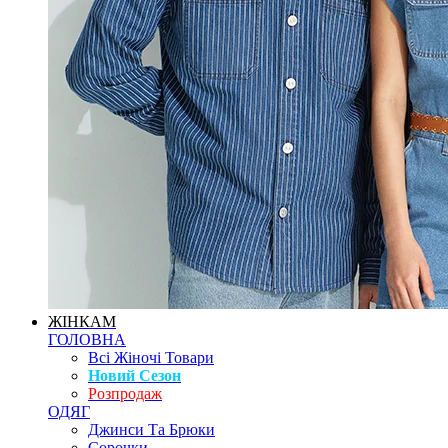
ЖІНКАМ
ГОЛОВНА
Всі Жіночі Товари
Новий Сезон
Розпродаж
ОДЯГ
Джинси Та Брюки
Сорочки