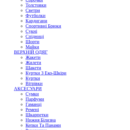
Толстовки
Светри
Футболки
Кардигани
Спортивні Брюки
Сукні
Спідниці
Шорти
Майки
ВЕРХНІЙ ОДЯГ
Жакети
Жилети
Шакети
Куртки З Еко-Шкіри
Куртки
Вітрівки
АКСЕСУАРИ
Сумки
Парфуми
Гаманці
Ремені
Шкарпетки
Нижня Білизна
Кепки Та Панами