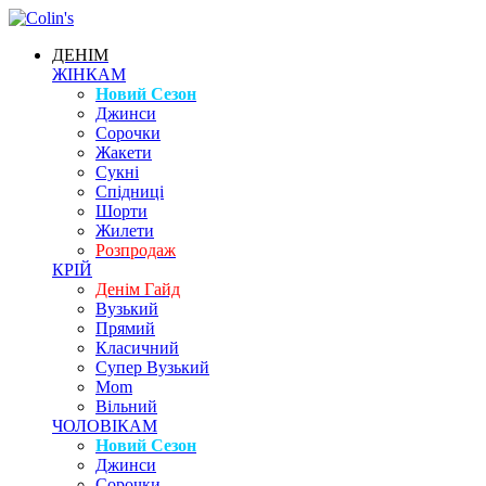
ДЕНІМ
ЖІНКАМ
Новий Сезон
Джинси
Сорочки
Жакети
Сукні
Спідниці
Шорти
Жилети
Розпродаж
КРІЙ
Денім Гайд
Вузький
Прямий
Класичний
Супер Вузький
Mom
Вільний
ЧОЛОВІКАМ
Новий Сезон
Джинси
Сорочки