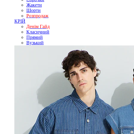
Жакети
Шорти
Розпродаж
КРІЙ
Денім Гайд
Класичний
Прямий
Вузький