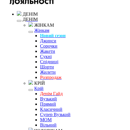
ДЕНІМ
ДЕНІМ
ЖІНКАМ
Жінкам
Новий сезон
Джинси
Сорочки
Жакети
Сукні
Спідниці
Шорти
Жилети
Розпродаж
КРІЙ
Крій
Денім Гайд
Вузький
Прямий
Класичний
Супер Вузький
MOM
Вільний