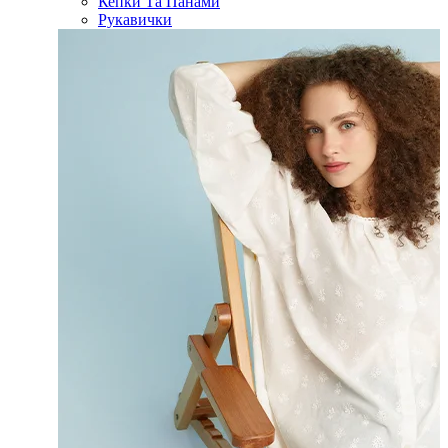
Кепки Та Панами
Рукавички