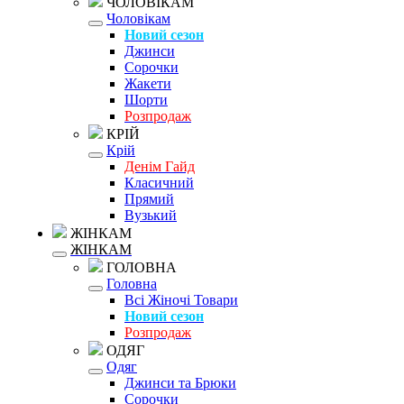
ЧОЛОВІКАМ
Чоловікам
Новий сезон
Джинси
Сорочки
Жакети
Шорти
Розпродаж
КРІЙ
Крій
Денім Гайд
Класичний
Прямий
Вузький
ЖІНКАМ
ЖІНКАМ
ГОЛОВНА
Головна
Всі Жіночі Товари
Новий сезон
Розпродаж
ОДЯГ
Одяг
Джинси та Брюки
Сорочки