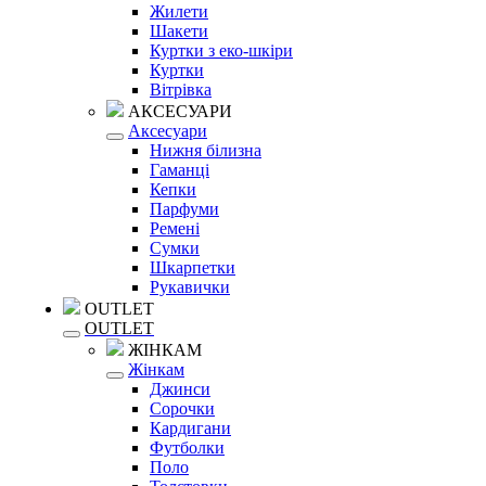
Жилети
Шакети
Куртки з еко-шкіри
Куртки
Вітрівка
АКСЕСУАРИ
Аксесуари
Нижня білизна
Гаманці
Кепки
Парфуми
Ремені
Сумки
Шкарпетки
Рукавички
OUTLET
OUTLET
ЖІНКАМ
Жінкам
Джинси
Сорочки
Кардигани
Футболки
Поло