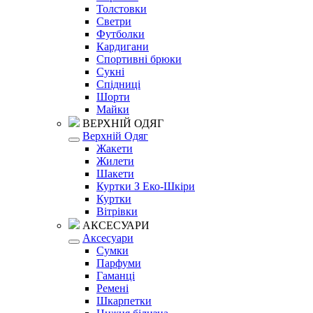
Толстовки
Светри
Футболки
Кардигани
Спортивні брюки
Сукні
Спідниці
Шорти
Майки
ВЕРХНІЙ ОДЯГ
Верхній Одяг
Жакети
Жилети
Шакети
Куртки З Еко-Шкіри
Куртки
Вітрівки
АКСЕСУАРИ
Аксесуари
Сумки
Парфуми
Гаманці
Ремені
Шкарпетки