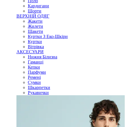
Поло
Кардигани
Шорти
ВЕРХНІЙ ОДЯГ
Жакети
Жилети
Шакети
Куртки З Еко-Шкіри
Куртки
Вітрівка
АКСЕСУАРИ
Нижня Білизна
Гаманці
Кепки
Парфуми
Ремені
Сумки
Шкарпетки
Рукавички