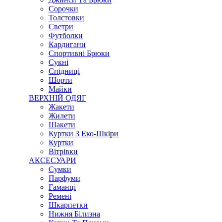
Сорочки
Толстовки
Светри
Футболки
Кардигани
Спортивні Брюки
Сукні
Спідниці
Шорти
Майки
ВЕРХНІЙ ОДЯГ
Жакети
Жилети
Шакети
Куртки З Еко-Шкіри
Куртки
Вітрівки
АКСЕСУАРИ
Сумки
Парфуми
Гаманці
Ремені
Шкарпетки
Нижня Білизна