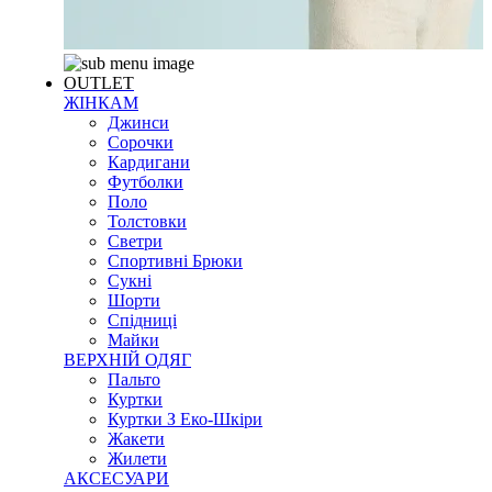
OUTLET
ЖІНКАМ
Джинси
Сорочки
Кардигани
Футболки
Поло
Толстовки
Светри
Спортивні Брюки
Сукні
Шорти
Спідниці
Майки
ВЕРХНІЙ ОДЯГ
Пальто
Куртки
Куртки З Еко-Шкіри
Жакети
Жилети
АКСЕСУАРИ