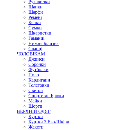
Рукавички
Шапки
Шарфи
Ремені
Кепки
Сумки
Шкарпетки
Гаманці
Нижня Білизна
Сланці
ЧОЛОВІКАМ
Джинси
Сорочки
Футболки
Поло
Кардигани
Толстовки
Светри
Спортивні Брюки
Майки
Шорти
ВЕРХНІЙ ОДЯГ
Куртки
Куртки З Еко-Шкіри
Жакети