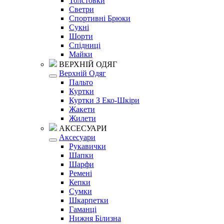
Толстовки
Светри
Спортивні Брюки
Сукні
Шорти
Спідниці
Майки
ВЕРХНІЙ ОДЯГ
Верхній Одяг
Пальто
Куртки
Куртки З Еко-Шкіри
Жакети
Жилети
АКСЕСУАРИ
Аксесуари
Рукавички
Шапки
Шарфи
Ремені
Кепки
Сумки
Шкарпетки
Гаманці
Нижня Білизна