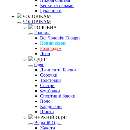
Нижня білизна
Кепки та панами
Рукавички
ЧОЛОВІКАМ
ЧОЛОВІКАМ
ГОЛОВНА
Головна
Всі Чоловічі Товари
Новий сезон
Розпродаж
Льон
ОДЯГ
Одяг
Джинси та Брюки
Сорочки
Толстовки
Светри
Футболки
Спортивні брюки
Поло
Кардигани
Шорти
ВЕРХНІЙ ОДЯГ
Верхній Одяг
Жакети