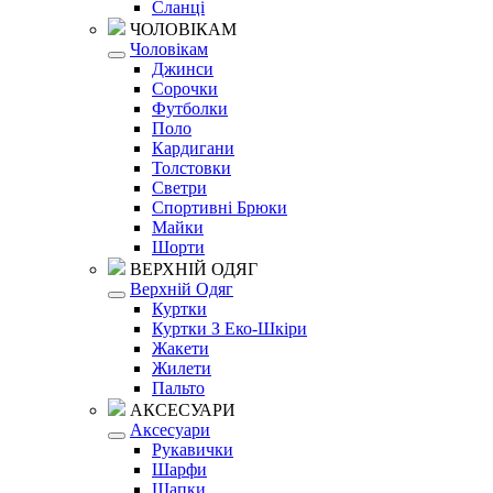
Сланці
ЧОЛОВІКАМ
Чоловікам
Джинси
Сорочки
Футболки
Поло
Кардигани
Толстовки
Светри
Спортивні Брюки
Майки
Шорти
ВЕРХНІЙ ОДЯГ
Верхній Одяг
Куртки
Куртки З Еко-Шкіри
Жакети
Жилети
Пальто
АКСЕСУАРИ
Аксесуари
Рукавички
Шарфи
Шапки