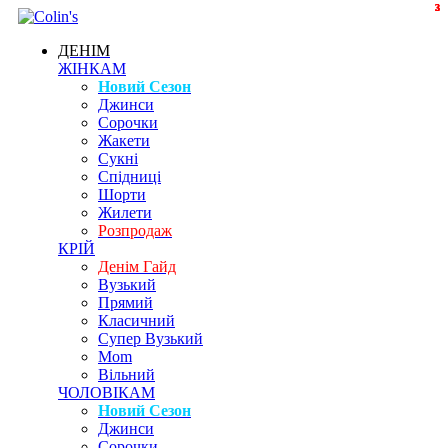
3
3
3
2
ДЕНІМ
ЖІНКАМ
Новий Сезон
Джинси
Сорочки
Жакети
Сукні
Спідниці
Шорти
Жилети
Розпродаж
КРІЙ
Денім Гайд
Вузький
Прямий
Класичний
Супер Вузький
Mom
Вільний
ЧОЛОВІКАМ
Новий Сезон
Джинси
Сорочки