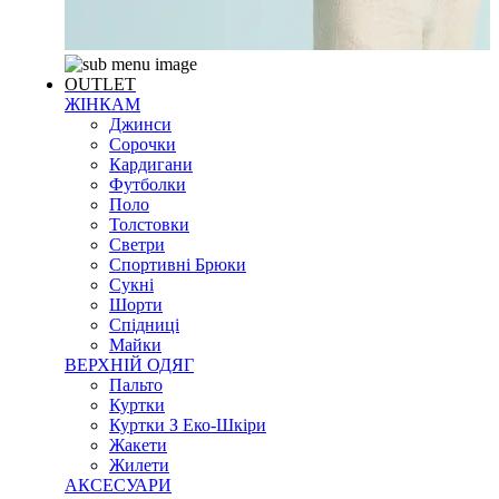
OUTLET
ЖІНКАМ
Джинси
Сорочки
Кардигани
Футболки
Поло
Толстовки
Светри
Спортивні Брюки
Сукні
Шорти
Спідниці
Майки
ВЕРХНІЙ ОДЯГ
Пальто
Куртки
Куртки З Еко-Шкіри
Жакети
Жилети
АКСЕСУАРИ