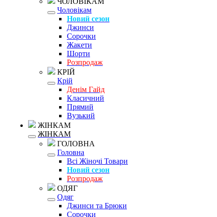
ЧОЛОВІКАМ
Чоловікам
Новий сезон
Джинси
Сорочки
Жакети
Шорти
Розпродаж
КРІЙ
Крій
Денім Гайд
Класичний
Прямий
Вузький
ЖІНКАМ
ЖІНКАМ
ГОЛОВНА
Головна
Всі Жіночі Товари
Новий сезон
Розпродаж
ОДЯГ
Одяг
Джинси та Брюки
Сорочки