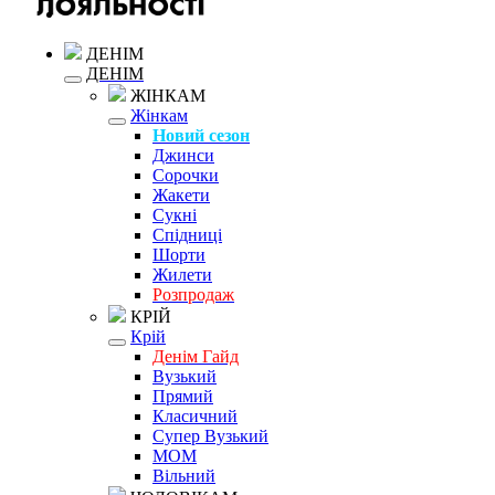
ДЕНІМ
ДЕНІМ
ЖІНКАМ
Жінкам
Новий сезон
Джинси
Сорочки
Жакети
Сукні
Спідниці
Шорти
Жилети
Розпродаж
КРІЙ
Крій
Денім Гайд
Вузький
Прямий
Класичний
Супер Вузький
MOM
Вільний