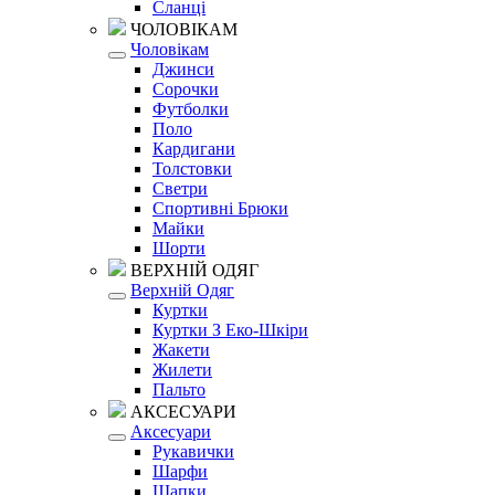
Сланці
ЧОЛОВІКАМ
Чоловікам
Джинси
Сорочки
Футболки
Поло
Кардигани
Толстовки
Светри
Спортивні Брюки
Майки
Шорти
ВЕРХНІЙ ОДЯГ
Верхній Одяг
Куртки
Куртки З Еко-Шкіри
Жакети
Жилети
Пальто
АКСЕСУАРИ
Аксесуари
Рукавички
Шарфи
Шапки