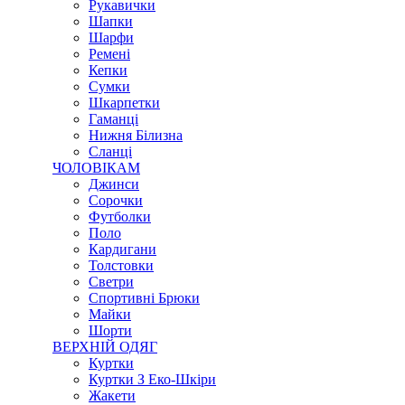
Рукавички
Шапки
Шарфи
Ремені
Кепки
Сумки
Шкарпетки
Гаманці
Нижня Білизна
Сланці
ЧОЛОВІКАМ
Джинси
Сорочки
Футболки
Поло
Кардигани
Толстовки
Светри
Спортивні Брюки
Майки
Шорти
ВЕРХНІЙ ОДЯГ
Куртки
Куртки З Еко-Шкіри
Жакети