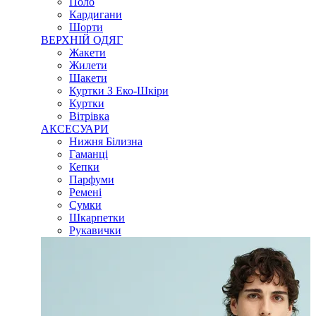
Поло
Кардигани
Шорти
ВЕРХНІЙ ОДЯГ
Жакети
Жилети
Шакети
Куртки З Еко-Шкіри
Куртки
Вітрівка
АКСЕСУАРИ
Нижня Білизна
Гаманці
Кепки
Парфуми
Ремені
Сумки
Шкарпетки
Рукавички