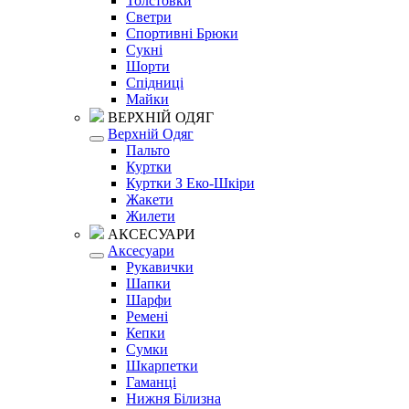
Толстовки
Светри
Спортивні Брюки
Сукні
Шорти
Спідниці
Майки
ВЕРХНІЙ ОДЯГ
Верхній Одяг
Пальто
Куртки
Куртки З Еко-Шкіри
Жакети
Жилети
АКСЕСУАРИ
Аксесуари
Рукавички
Шапки
Шарфи
Ремені
Кепки
Сумки
Шкарпетки
Гаманці
Нижня Білизна