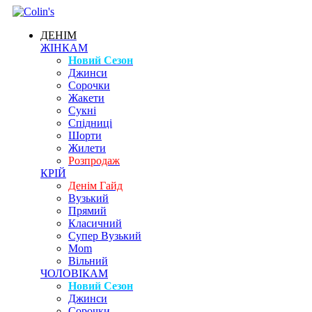
ДЕНІМ
ЖІНКАМ
Новий Сезон
Джинси
Сорочки
Жакети
Сукні
Спідниці
Шорти
Жилети
Розпродаж
КРІЙ
Денім Гайд
Вузький
Прямий
Класичний
Супер Вузький
Mom
Вільний
ЧОЛОВІКАМ
Новий Сезон
Джинси
Сорочки