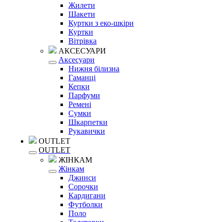
Жилети
Шакети
Куртки з еко-шкіри
Куртки
Вітрівка
АКСЕСУАРИ
Аксесуари
Нижня білизна
Гаманці
Кепки
Парфуми
Ремені
Сумки
Шкарпетки
Рукавички
OUTLET
OUTLET
ЖІНКАМ
Жінкам
Джинси
Сорочки
Кардигани
Футболки
Поло