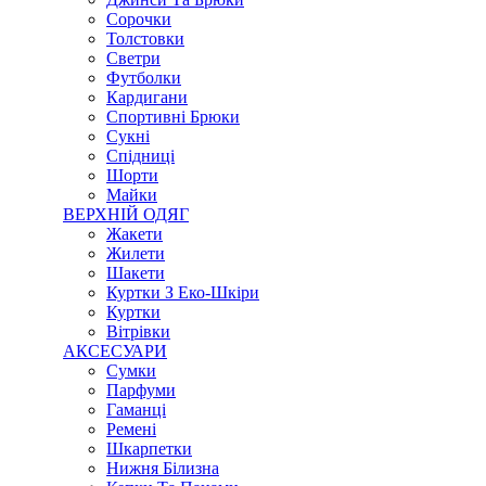
Сорочки
Толстовки
Светри
Футболки
Кардигани
Спортивні Брюки
Сукні
Спідниці
Шорти
Майки
ВЕРХНІЙ ОДЯГ
Жакети
Жилети
Шакети
Куртки З Еко-Шкіри
Куртки
Вітрівки
АКСЕСУАРИ
Сумки
Парфуми
Гаманці
Ремені
Шкарпетки
Нижня Білизна