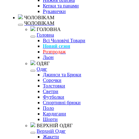
Нижня білизна
Кепки та панами
Рукавички
ЧОЛОВІКАМ
ЧОЛОВІКАМ
ГОЛОВНА
Головна
Всі Чоловічі Товари
Новий сезон
Розпродаж
Льон
ОДЯГ
Одяг
Джинси та Брюки
Сорочки
Толстовки
Светри
Футболки
Спортивні брюки
Поло
Кардигани
Шорти
ВЕРХНІЙ ОДЯГ
Верхній Одяг
Жакети