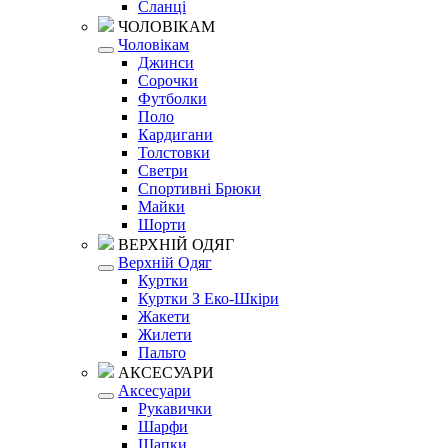
Сланці
ЧОЛОВІКАМ
Чоловікам
Джинси
Сорочки
Футболки
Поло
Кардигани
Толстовки
Светри
Спортивні Брюки
Майки
Шорти
ВЕРХНІЙ ОДЯГ
Верхній Одяг
Куртки
Куртки З Еко-Шкіри
Жакети
Жилети
Пальто
АКСЕСУАРИ
Аксесуари
Рукавички
Шарфи
Шапки