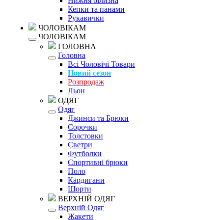
Нижня білизна
Кепки та панами
Рукавички
ЧОЛОВІКАМ
ЧОЛОВІКАМ
ГОЛОВНА
Головна
Всі Чоловічі Товари
Новий сезон
Розпродаж
Льон
ОДЯГ
Одяг
Джинси та Брюки
Сорочки
Толстовки
Светри
Футболки
Спортивні брюки
Поло
Кардигани
Шорти
ВЕРХНІЙ ОДЯГ
Верхній Одяг
Жакети