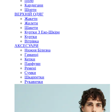
Поло
Кардигани
Шорти
ВЕРХНІЙ ОДЯГ
Жакети
Жилети
Шакети
Куртки З Еко-Шкіри
Куртки
Вітрівка
АКСЕСУАРИ
Нижня Білизна
Гаманці
Кепки
Парфуми
Ремені
Сумки
Шкарпетки
Рукавички