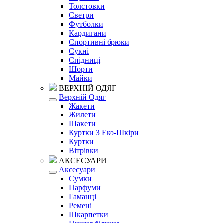
Толстовки
Светри
Футболки
Кардигани
Спортивні брюки
Сукні
Спідниці
Шорти
Майки
ВЕРХНІЙ ОДЯГ
Верхній Одяг
Жакети
Жилети
Шакети
Куртки З Еко-Шкіри
Куртки
Вітрівки
АКСЕСУАРИ
Аксесуари
Сумки
Парфуми
Гаманці
Ремені
Шкарпетки