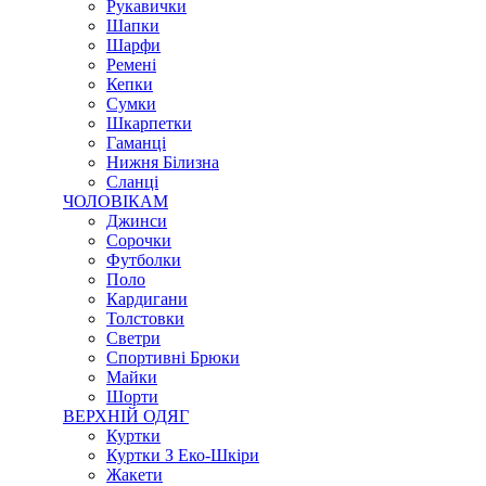
Рукавички
Шапки
Шарфи
Ремені
Кепки
Сумки
Шкарпетки
Гаманці
Нижня Білизна
Сланці
ЧОЛОВІКАМ
Джинси
Сорочки
Футболки
Поло
Кардигани
Толстовки
Светри
Спортивні Брюки
Майки
Шорти
ВЕРХНІЙ ОДЯГ
Куртки
Куртки З Еко-Шкіри
Жакети