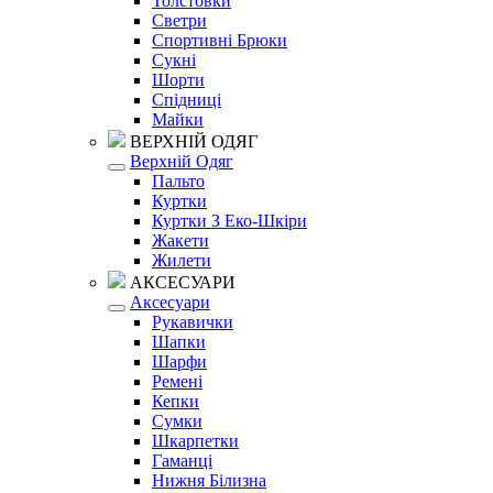
Толстовки
Светри
Спортивні Брюки
Сукні
Шорти
Спідниці
Майки
ВЕРХНІЙ ОДЯГ
Верхній Одяг
Пальто
Куртки
Куртки З Еко-Шкіри
Жакети
Жилети
АКСЕСУАРИ
Аксесуари
Рукавички
Шапки
Шарфи
Ремені
Кепки
Сумки
Шкарпетки
Гаманці
Нижня Білизна