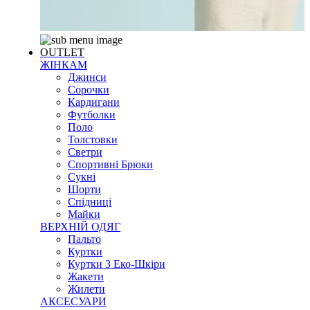
OUTLET
ЖІНКАМ
Джинси
Сорочки
Кардигани
Футболки
Поло
Толстовки
Светри
Спортивні Брюки
Сукні
Шорти
Спідниці
Майки
ВЕРХНІЙ ОДЯГ
Пальто
Куртки
Куртки З Еко-Шкіри
Жакети
Жилети
АКСЕСУАРИ