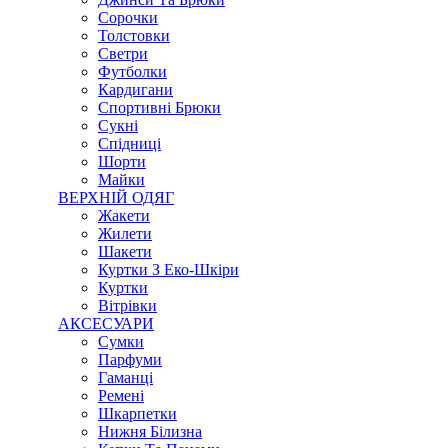
Сорочки
Толстовки
Светри
Футболки
Кардигани
Спортивні Брюки
Сукні
Спідниці
Шорти
Майки
ВЕРХНІЙ ОДЯГ
Жакети
Жилети
Шакети
Куртки З Еко-Шкіри
Куртки
Вітрівки
АКСЕСУАРИ
Сумки
Парфуми
Гаманці
Ремені
Шкарпетки
Нижня Білизна