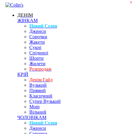
3
ДЕНІМ
ЖІНКАМ
Новий Сезон
Джинси
Сорочки
Жакети
Сукні
Спідниці
Шорти
Жилети
Розпродаж
КРІЙ
Денім Гайд
Вузький
Прямий
Класичний
Супер Вузький
Mom
Вільний
ЧОЛОВІКАМ
Новий Сезон
Джинси
Сорочки