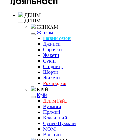
ДЕНІМ
ДЕНІМ
ЖІНКАМ
Жінкам
Новий сезон
Джинси
Сорочки
Жакети
Сукні
Спідниці
Шорти
Жилети
Розпродаж
КРІЙ
Крій
Денім Гайд
Вузький
Прямий
Класичний
Супер Вузький
MOM
Вільний