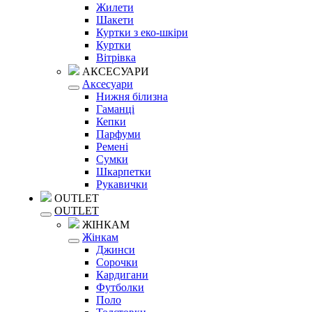
Жилети
Шакети
Куртки з еко-шкіри
Куртки
Вітрівка
АКСЕСУАРИ
Аксесуари
Нижня білизна
Гаманці
Кепки
Парфуми
Ремені
Сумки
Шкарпетки
Рукавички
OUTLET
OUTLET
ЖІНКАМ
Жінкам
Джинси
Сорочки
Кардигани
Футболки
Поло