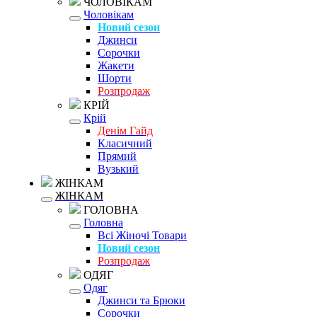
ЧОЛОВІКАМ
Чоловікам
Новий сезон
Джинси
Сорочки
Жакети
Шорти
Розпродаж
КРІЙ
Крій
Денім Гайд
Класичний
Прямий
Вузький
ЖІНКАМ
ЖІНКАМ
ГОЛОВНА
Головна
Всі Жіночі Товари
Новий сезон
Розпродаж
ОДЯГ
Одяг
Джинси та Брюки
Сорочки