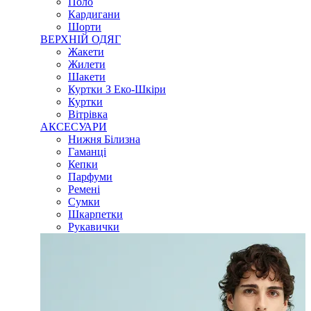
Поло
Кардигани
Шорти
ВЕРХНІЙ ОДЯГ
Жакети
Жилети
Шакети
Куртки З Еко-Шкіри
Куртки
Вітрівка
АКСЕСУАРИ
Нижня Білизна
Гаманці
Кепки
Парфуми
Ремені
Сумки
Шкарпетки
Рукавички