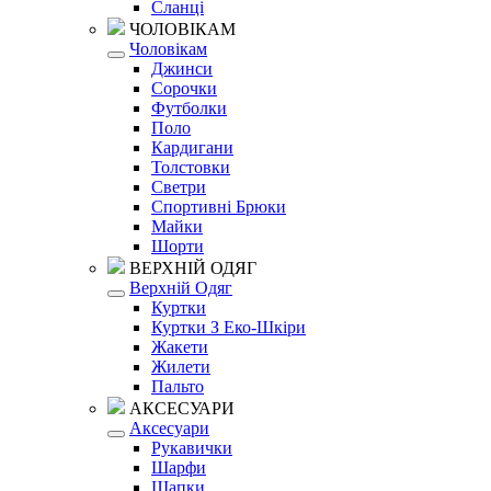
Сланці
ЧОЛОВІКАМ
Чоловікам
Джинси
Сорочки
Футболки
Поло
Кардигани
Толстовки
Светри
Спортивні Брюки
Майки
Шорти
ВЕРХНІЙ ОДЯГ
Верхній Одяг
Куртки
Куртки З Еко-Шкіри
Жакети
Жилети
Пальто
АКСЕСУАРИ
Аксесуари
Рукавички
Шарфи
Шапки