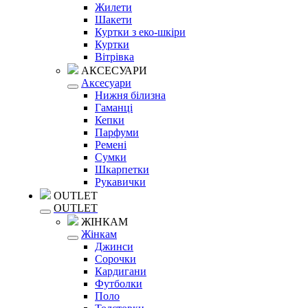
Жилети
Шакети
Куртки з еко-шкіри
Куртки
Вітрівка
АКСЕСУАРИ
Аксесуари
Нижня білизна
Гаманці
Кепки
Парфуми
Ремені
Сумки
Шкарпетки
Рукавички
OUTLET
OUTLET
ЖІНКАМ
Жінкам
Джинси
Сорочки
Кардигани
Футболки
Поло