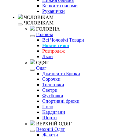
Нижня білизна
Кепки та панами
Рукавички
ЧОЛОВІКАМ
ЧОЛОВІКАМ
ГОЛОВНА
Головна
Всі Чоловічі Товари
Новий сезон
Розпродаж
Льон
ОДЯГ
Одяг
Джинси та Брюки
Сорочки
Толстовки
Светри
Футболки
Спортивні брюки
Поло
Кардигани
Шорти
ВЕРХНІЙ ОДЯГ
Верхній Одяг
Жакети