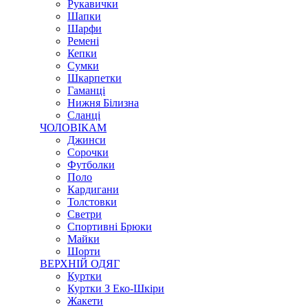
Рукавички
Шапки
Шарфи
Ремені
Кепки
Сумки
Шкарпетки
Гаманці
Нижня Білизна
Сланці
ЧОЛОВІКАМ
Джинси
Сорочки
Футболки
Поло
Кардигани
Толстовки
Светри
Спортивні Брюки
Майки
Шорти
ВЕРХНІЙ ОДЯГ
Куртки
Куртки З Еко-Шкіри
Жакети