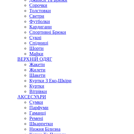
Сорочки
Толстовки
Светри
Футболки
Кардигани
Спортивні Брюки
Сукні
Спідниці
Шорти
Майки
ВЕРХНІЙ ОДЯГ
Жакети
Жилети
Шакети
Куртки З Еко-Шкіри
Куртки
Вітрівки
АКСЕСУАРИ
Сумки
Парфуми
Гаманці
Ремені
Шкарпетки
Нижня Білизна