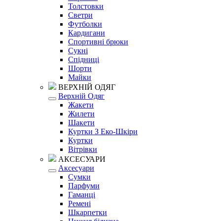
Толстовки
Светри
Футболки
Кардигани
Спортивні брюки
Сукні
Спідниці
Шорти
Майки
ВЕРХНІЙ ОДЯГ
Верхній Одяг
Жакети
Жилети
Шакети
Куртки З Еко-Шкіри
Куртки
Вітрівки
АКСЕСУАРИ
Аксесуари
Сумки
Парфуми
Гаманці
Ремені
Шкарпетки