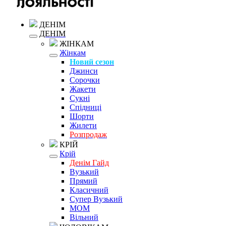
ДЕНІМ
ДЕНІМ
ЖІНКАМ
Жінкам
Новий сезон
Джинси
Сорочки
Жакети
Сукні
Спідниці
Шорти
Жилети
Розпродаж
КРІЙ
Крій
Денім Гайд
Вузький
Прямий
Класичний
Супер Вузький
MOM
Вільний