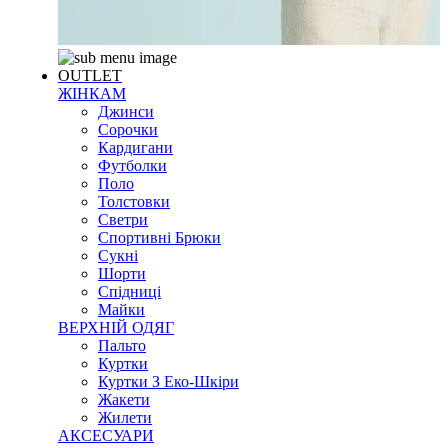
OUTLET
ЖІНКАМ
Джинси
Сорочки
Кардигани
Футболки
Поло
Толстовки
Светри
Спортивні Брюки
Сукні
Шорти
Спідниці
Майки
ВЕРХНІЙ ОДЯГ
Пальто
Куртки
Куртки З Еко-Шкіри
Жакети
Жилети
АКСЕСУАРИ