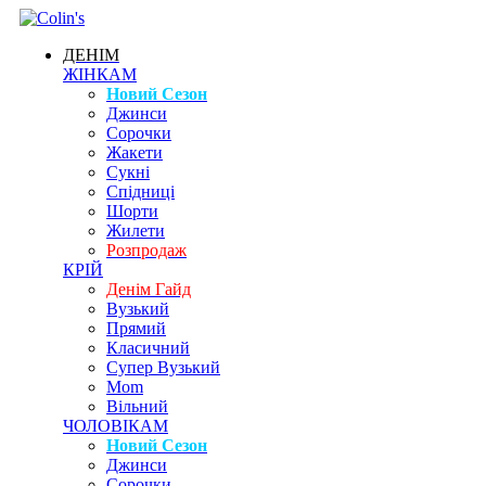
ДЕНІМ
ЖІНКАМ
Новий Сезон
Джинси
Сорочки
Жакети
Сукні
Спідниці
Шорти
Жилети
Розпродаж
КРІЙ
Денім Гайд
Вузький
Прямий
Класичний
Супер Вузький
Mom
Вільний
ЧОЛОВІКАМ
Новий Сезон
Джинси
Сорочки