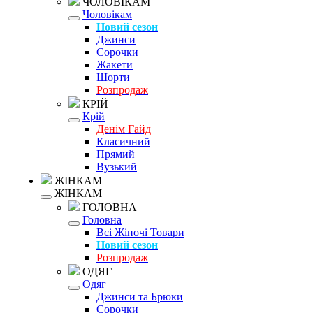
ЧОЛОВІКАМ
Чоловікам
Новий сезон
Джинси
Сорочки
Жакети
Шорти
Розпродаж
КРІЙ
Крій
Денім Гайд
Класичний
Прямий
Вузький
ЖІНКАМ
ЖІНКАМ
ГОЛОВНА
Головна
Всі Жіночі Товари
Новий сезон
Розпродаж
ОДЯГ
Одяг
Джинси та Брюки
Сорочки