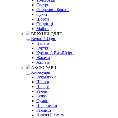
Толстовки
Светри
Спортивні Брюки
Сукні
Шорти
Спідниці
Майки
ВЕРХНІЙ ОДЯГ
Верхній Одяг
Пальто
Куртки
Куртки З Еко-Шкіри
Жакети
Жилети
АКСЕСУАРИ
Аксесуари
Рукавички
Шапки
Шарфи
Ремені
Кепки
Сумки
Шкарпетки
Гаманці
Нижня Білизна