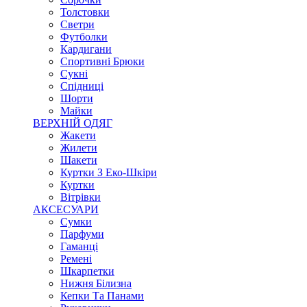
Толстовки
Светри
Футболки
Кардигани
Спортивні Брюки
Сукні
Спідниці
Шорти
Майки
ВЕРХНІЙ ОДЯГ
Жакети
Жилети
Шакети
Куртки З Еко-Шкіри
Куртки
Вітрівки
АКСЕСУАРИ
Сумки
Парфуми
Гаманці
Ремені
Шкарпетки
Нижня Білизна
Кепки Та Панами