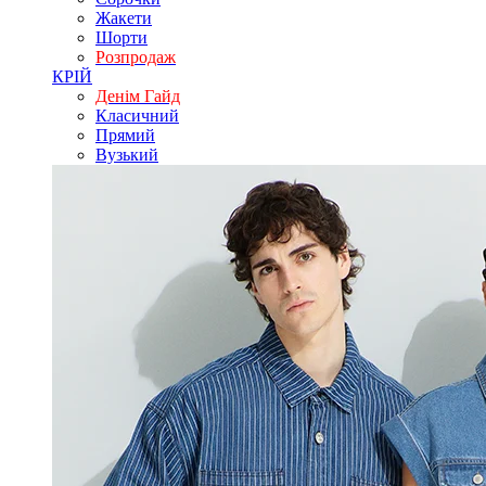
Жакети
Шорти
Розпродаж
КРІЙ
Денім Гайд
Класичний
Прямий
Вузький