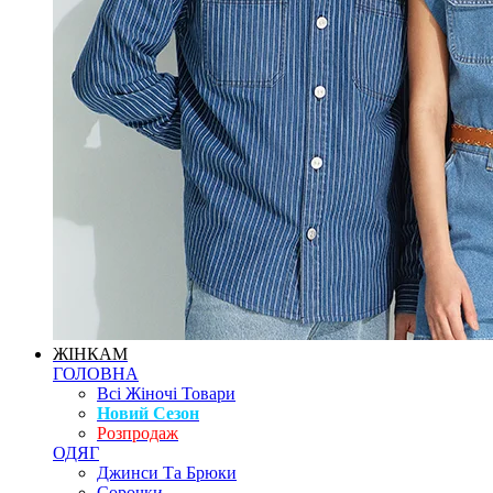
ЖІНКАМ
ГОЛОВНА
Всі Жіночі Товари
Новий Сезон
Розпродаж
ОДЯГ
Джинси Та Брюки
Сорочки