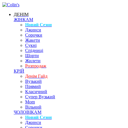
ДЕНІМ
ЖІНКАМ
Новий Сезон
Джинси
Сорочки
Жакети
Сукні
Спідниці
Шорти
Жилети
Розпродаж
КРІЙ
Денім Гайд
Вузький
Прямий
Класичний
Супер Вузький
Mom
Вільний
ЧОЛОВІКАМ
Новий Сезон
Джинси
Сорочки