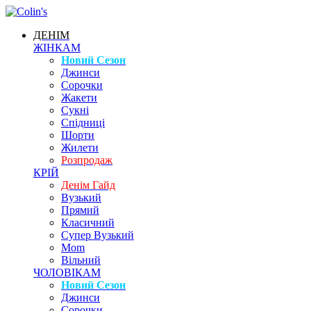
ДЕНІМ
ЖІНКАМ
Новий Сезон
Джинси
Сорочки
Жакети
Сукні
Спідниці
Шорти
Жилети
Розпродаж
КРІЙ
Денім Гайд
Вузький
Прямий
Класичний
Супер Вузький
Mom
Вільний
ЧОЛОВІКАМ
Новий Сезон
Джинси
Сорочки