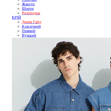
Жакети
Шорти
Розпродаж
КРІЙ
Денім Гайд
Класичний
Прямий
Вузький