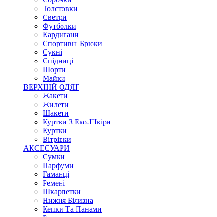
Толстовки
Светри
Футболки
Кардигани
Спортивні Брюки
Сукні
Спідниці
Шорти
Майки
ВЕРХНІЙ ОДЯГ
Жакети
Жилети
Шакети
Куртки З Еко-Шкіри
Куртки
Вітрівки
АКСЕСУАРИ
Сумки
Парфуми
Гаманці
Ремені
Шкарпетки
Нижня Білизна
Кепки Та Панами