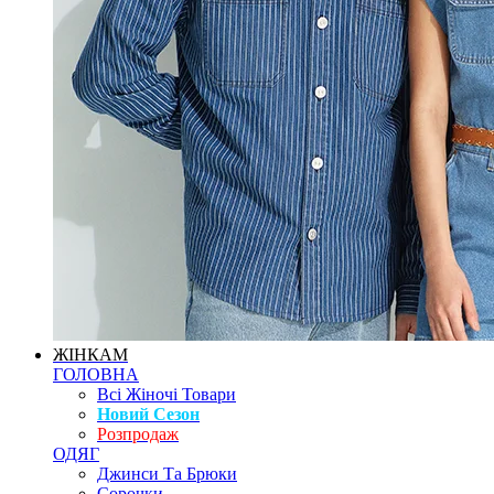
ЖІНКАМ
ГОЛОВНА
Всі Жіночі Товари
Новий Сезон
Розпродаж
ОДЯГ
Джинси Та Брюки
Сорочки