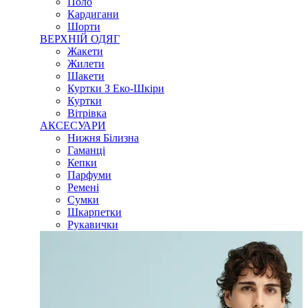
Поло
Кардигани
Шорти
ВЕРХНІЙ ОДЯГ
Жакети
Жилети
Шакети
Куртки З Еко-Шкіри
Куртки
Вітрівка
АКСЕСУАРИ
Нижня Білизна
Гаманці
Кепки
Парфуми
Ремені
Сумки
Шкарпетки
Рукавички