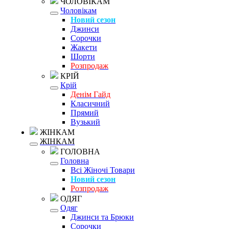
ЧОЛОВІКАМ
Чоловікам
Новий сезон
Джинси
Сорочки
Жакети
Шорти
Розпродаж
КРІЙ
Крій
Денім Гайд
Класичний
Прямий
Вузький
ЖІНКАМ
ЖІНКАМ
ГОЛОВНА
Головна
Всі Жіночі Товари
Новий сезон
Розпродаж
ОДЯГ
Одяг
Джинси та Брюки
Сорочки