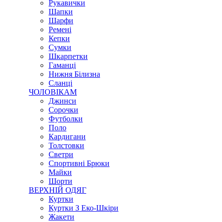
Рукавички
Шапки
Шарфи
Ремені
Кепки
Сумки
Шкарпетки
Гаманці
Нижня Білизна
Сланці
ЧОЛОВІКАМ
Джинси
Сорочки
Футболки
Поло
Кардигани
Толстовки
Светри
Спортивні Брюки
Майки
Шорти
ВЕРХНІЙ ОДЯГ
Куртки
Куртки З Еко-Шкіри
Жакети