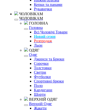
Нижня білизна
Кепки та панами
Рукавички
ЧОЛОВІКАМ
ЧОЛОВІКАМ
ГОЛОВНА
Головна
Всі Чоловічі Товари
Новий сезон
Розпродаж
Льон
ОДЯГ
Одяг
Джинси та Брюки
Сорочки
Толстовки
Светри
Футболки
Спортивні брюки
Поло
Кардигани
Шорти
ВЕРХНІЙ ОДЯГ
Верхній Одяг
Жакети