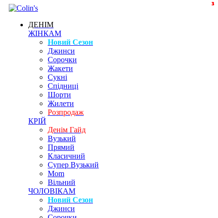
3
3
1
3
ДЕНІМ
ЖІНКАМ
Новий Сезон
Джинси
Сорочки
Жакети
Сукні
Спідниці
Шорти
Жилети
Розпродаж
КРІЙ
Денім Гайд
Вузький
Прямий
Класичний
Супер Вузький
Mom
Вільний
ЧОЛОВІКАМ
Новий Сезон
Джинси
Сорочки