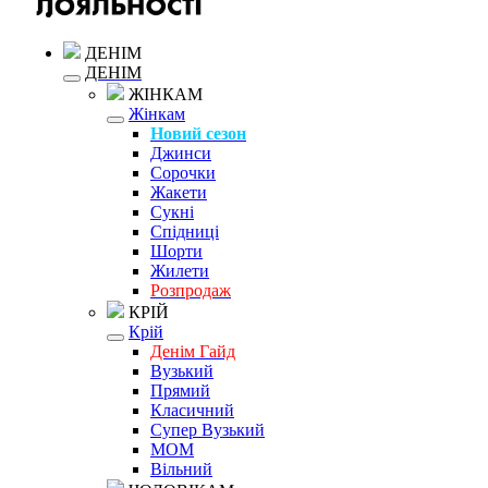
ДЕНІМ
ДЕНІМ
ЖІНКАМ
Жінкам
Новий сезон
Джинси
Сорочки
Жакети
Сукні
Спідниці
Шорти
Жилети
Розпродаж
КРІЙ
Крій
Денім Гайд
Вузький
Прямий
Класичний
Супер Вузький
MOM
Вільний