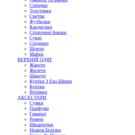
Сорочки
Толстовки
Светри
Футболки
Кардигани
Спортивні Брюки
Сукні
Спідниці
Шорти
Майки
ВЕРХНІЙ ОДЯГ
Жакети
Жилети
Шакети
Куртки З Еко-Шкіри
Куртки
Вітрівки
АКСЕСУАРИ
Сумки
Парфуми
Гаманці
Ремені
Шкарпетки
Нижня Білизна