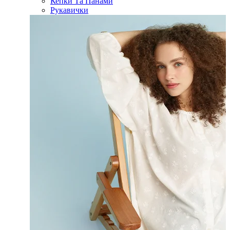
Кепки Та Панами
Рукавички