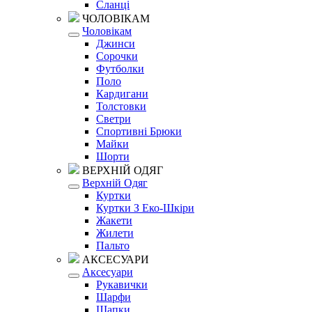
Сланці
ЧОЛОВІКАМ
Чоловікам
Джинси
Сорочки
Футболки
Поло
Кардигани
Толстовки
Светри
Спортивні Брюки
Майки
Шорти
ВЕРХНІЙ ОДЯГ
Верхній Одяг
Куртки
Куртки З Еко-Шкіри
Жакети
Жилети
Пальто
АКСЕСУАРИ
Аксесуари
Рукавички
Шарфи
Шапки