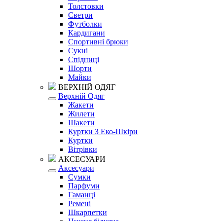
Толстовки
Светри
Футболки
Кардигани
Спортивні брюки
Сукні
Спідниці
Шорти
Майки
ВЕРХНІЙ ОДЯГ
Верхній Одяг
Жакети
Жилети
Шакети
Куртки З Еко-Шкіри
Куртки
Вітрівки
АКСЕСУАРИ
Аксесуари
Сумки
Парфуми
Гаманці
Ремені
Шкарпетки