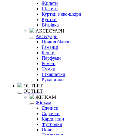
Жилети
Шакети
Куртки з еко-шкіри
Куртки
Вітрівка
АКСЕСУАРИ
Аксесуари
Нижня білизна
Гаманці
Кепки
Парфуми
Ремені
Сумки
Шкарпетки
Рукавички
OUTLET
OUTLET
ЖІНКАМ
Жінкам
Джинси
Сорочки
Кардигани
Футболки
Поло