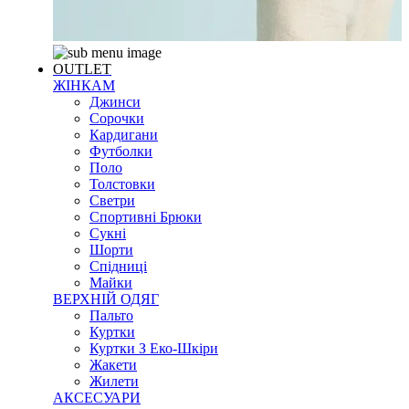
OUTLET
ЖІНКАМ
Джинси
Сорочки
Кардигани
Футболки
Поло
Толстовки
Светри
Спортивні Брюки
Сукні
Шорти
Спідниці
Майки
ВЕРХНІЙ ОДЯГ
Пальто
Куртки
Куртки З Еко-Шкіри
Жакети
Жилети
АКСЕСУАРИ