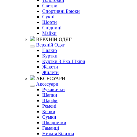
Толстовки
Светри
Спортивні Брюки
Сукні
Шорти
Спідниці
Майки
ВЕРХНІЙ ОДЯГ
Верхній Одяг
Пальто
Куртки
Куртки З Еко-Шкіри
Жакети
Жилети
АКСЕСУАРИ
Аксесуари
Рукавички
Шапки
Шарфи
Ремені
Кепки
Сумки
Шкарпетки
Гаманці
Нижня Білизна