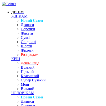
ДЕНІМ
ЖІНКАМ
Новий Сезон
Джинси
Сорочки
Жакети
Сукні
Спідниці
Шорти
Жилети
Розпродаж
КРІЙ
Денім Гайд
Вузький
Прямий
Класичний
Супер Вузький
Mom
Вільний
ЧОЛОВІКАМ
Новий Сезон
Джинси
Сорочки