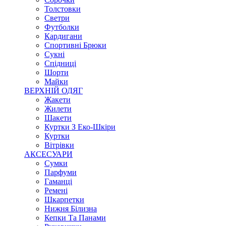
Толстовки
Светри
Футболки
Кардигани
Спортивні Брюки
Сукні
Спідниці
Шорти
Майки
ВЕРХНІЙ ОДЯГ
Жакети
Жилети
Шакети
Куртки З Еко-Шкіри
Куртки
Вітрівки
АКСЕСУАРИ
Сумки
Парфуми
Гаманці
Ремені
Шкарпетки
Нижня Білизна
Кепки Та Панами