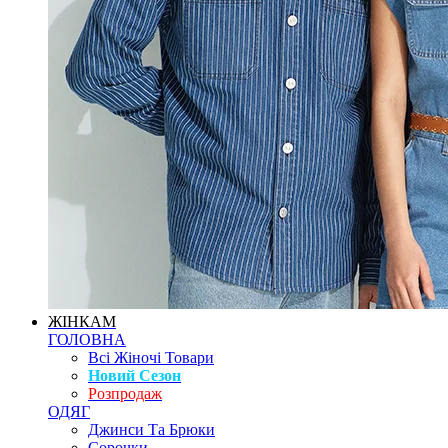
ЖІНКАМ
ГОЛОВНА
Всі Жіночі Товари
Новий Сезон
Розпродаж
ОДЯГ
Джинси Та Брюки
Сорочки