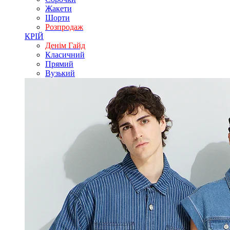
Жакети
Шорти
Розпродаж
КРІЙ
Денім Гайд
Класичний
Прямий
Вузький