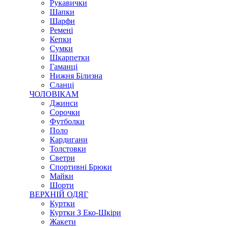
Рукавички
Шапки
Шарфи
Ремені
Кепки
Сумки
Шкарпетки
Гаманці
Нижня Білизна
Сланці
ЧОЛОВІКАМ
Джинси
Сорочки
Футболки
Поло
Кардигани
Толстовки
Светри
Спортивні Брюки
Майки
Шорти
ВЕРХНІЙ ОДЯГ
Куртки
Куртки З Еко-Шкіри
Жакети