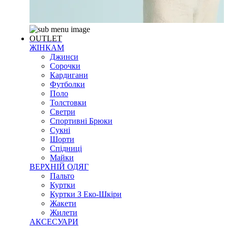
OUTLET
ЖІНКАМ
Джинси
Сорочки
Кардигани
Футболки
Поло
Толстовки
Светри
Спортивні Брюки
Сукні
Шорти
Спідниці
Майки
ВЕРХНІЙ ОДЯГ
Пальто
Куртки
Куртки З Еко-Шкіри
Жакети
Жилети
АКСЕСУАРИ