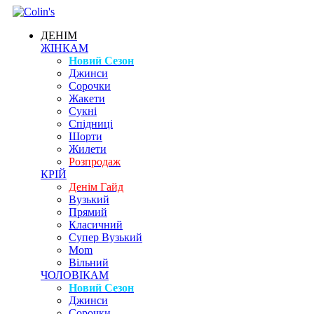
ДЕНІМ
ЖІНКАМ
Новий Сезон
Джинси
Сорочки
Жакети
Сукні
Спідниці
Шорти
Жилети
Розпродаж
КРІЙ
Денім Гайд
Вузький
Прямий
Класичний
Супер Вузький
Mom
Вільний
ЧОЛОВІКАМ
Новий Сезон
Джинси
Сорочки