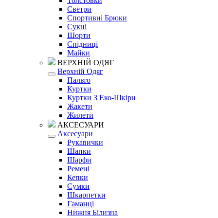
Толстовки
Светри
Спортивні Брюки
Сукні
Шорти
Спідниці
Майки
ВЕРХНІЙ ОДЯГ
Верхній Одяг
Пальто
Куртки
Куртки З Еко-Шкіри
Жакети
Жилети
АКСЕСУАРИ
Аксесуари
Рукавички
Шапки
Шарфи
Ремені
Кепки
Сумки
Шкарпетки
Гаманці
Нижня Білизна