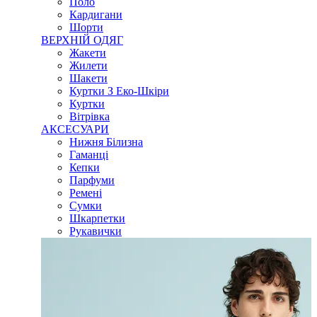
Поло
Кардигани
Шорти
ВЕРХНІЙ ОДЯГ
Жакети
Жилети
Шакети
Куртки З Еко-Шкіри
Куртки
Вітрівка
АКСЕСУАРИ
Нижня Білизна
Гаманці
Кепки
Парфуми
Ремені
Сумки
Шкарпетки
Рукавички