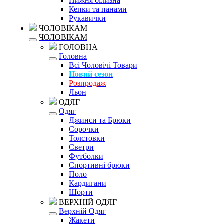
Нижня білизна
Кепки та панами
Рукавички
ЧОЛОВІКАМ
ЧОЛОВІКАМ
ГОЛОВНА
Головна
Всі Чоловічі Товари
Новий сезон
Розпродаж
Льон
ОДЯГ
Одяг
Джинси та Брюки
Сорочки
Толстовки
Светри
Футболки
Спортивні брюки
Поло
Кардигани
Шорти
ВЕРХНІЙ ОДЯГ
Верхній Одяг
Жакети