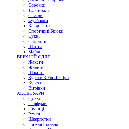
Сорочки
Толстовки
Светри
Футболки
Кардигани
Спортивні Брюки
Сукні
Спідниці
Шорти
Майки
ВЕРХНІЙ ОДЯГ
Жакети
Жилети
Шакети
Куртки З Еко-Шкіри
Куртки
Вітрівки
АКСЕСУАРИ
Сумки
Парфуми
Гаманці
Ремені
Шкарпетки
Нижня Білизна