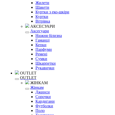
Жилети
Шакети
Куртки з еко-шкіри
Куртки
Вітрівка
АКСЕСУАРИ
Аксесуари
Нижня білизна
Гаманці
Кепки
Парфуми
Ремені
Сумки
Шкарпетки
Рукавички
OUTLET
OUTLET
ЖІНКАМ
Жінкам
Джинси
Сорочки
Кардигани
Футболки
Поло