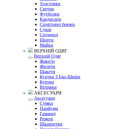
Толстовки
Светри
Футболки
Кардигани
Спортивні брюки
Сукні
Спідниці
Шорти
Майки
ВЕРХНІЙ ОДЯГ
Верхній Одяг
Жакети
Жилети
Шакети
Куртки З Еко-Шкіри
Куртки
Вітрівки
АКСЕСУАРИ
Аксесуари
Сумки
Парфуми
Гаманці
Ремені
Шкарпетки