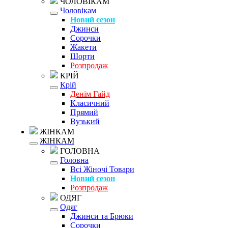
ЧОЛОВІКАМ
Чоловікам
Новий сезон
Джинси
Сорочки
Жакети
Шорти
Розпродаж
КРІЙ
Крій
Денім Гайд
Класичний
Прямий
Вузький
ЖІНКАМ
ЖІНКАМ
ГОЛОВНА
Головна
Всі Жіночі Товари
Новий сезон
Розпродаж
ОДЯГ
Одяг
Джинси та Брюки
Сорочки