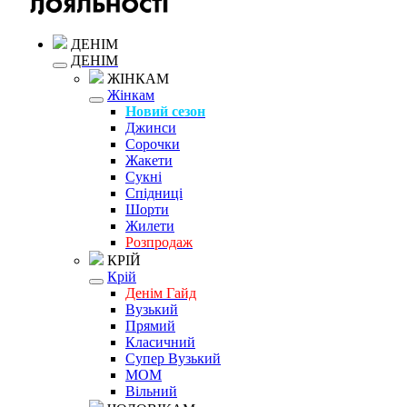
ДЕНІМ
ДЕНІМ
ЖІНКАМ
Жінкам
Новий сезон
Джинси
Сорочки
Жакети
Сукні
Спідниці
Шорти
Жилети
Розпродаж
КРІЙ
Крій
Денім Гайд
Вузький
Прямий
Класичний
Супер Вузький
MOM
Вільний