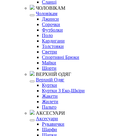
Сланці
ЧОЛОВІКАМ
Чоловікам
Джинси
Сорочки
Футболки
Поло
Кардигани
Толстовки
Светри
Спортивні Брюки
Майки
Шорти
ВЕРХНІЙ ОДЯГ
Верхній Одяг
Куртки
Куртки З Еко-Шкіри
Жакети
Жилети
Пальто
АКСЕСУАРИ
Аксесуари
Рукавички
Шарфи
Шапки