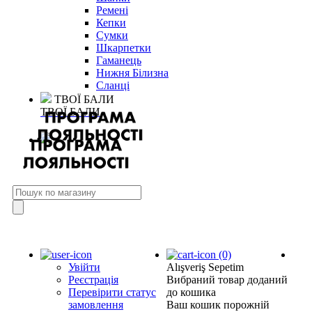
Ремені
Кепки
Сумки
Шкарпетки
Гаманець
Нижня Білизна
Сланці
ТВОЇ БАЛИ
ТВОЇ БАЛИ
(0)
Увійти
Alışveriş Sepetim
Реєстрація
Вибраний товар доданий
Перевірити статус
до кошика
замовлення
Ваш кошик порожній