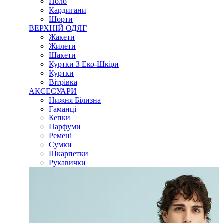
Поло
Кардигани
Шорти
ВЕРХНІЙ ОДЯГ
Жакети
Жилети
Шакети
Куртки З Еко-Шкіри
Куртки
Вітрівка
АКСЕСУАРИ
Нижня Білизна
Гаманці
Кепки
Парфуми
Ремені
Сумки
Шкарпетки
Рукавички