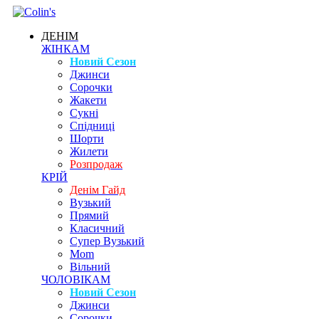
ДЕНІМ
ЖІНКАМ
Новий Сезон
Джинси
Сорочки
Жакети
Сукні
Спідниці
Шорти
Жилети
Розпродаж
КРІЙ
Денім Гайд
Вузький
Прямий
Класичний
Супер Вузький
Mom
Вільний
ЧОЛОВІКАМ
Новий Сезон
Джинси
Сорочки