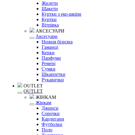
Жилети
Шакети
Куртки з еко-шкіри
Куртки
Вітрівка
АКСЕСУАРИ
Аксесуари
Нижня білизна
Гаманці
Кепки
Парфуми
Ремені
Сумки
Шкарпетки
Рукавички
OUTLET
OUTLET
ЖІНКАМ
Жінкам
Джинси
Сорочки
Кардигани
Футболки
Поло