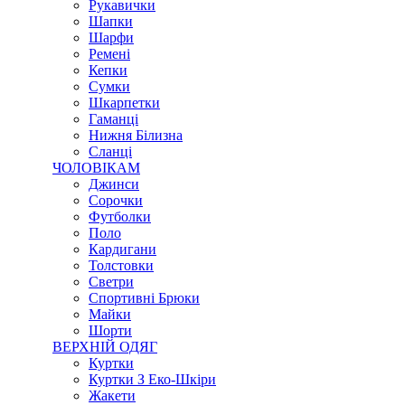
Рукавички
Шапки
Шарфи
Ремені
Кепки
Сумки
Шкарпетки
Гаманці
Нижня Білизна
Сланці
ЧОЛОВІКАМ
Джинси
Сорочки
Футболки
Поло
Кардигани
Толстовки
Светри
Спортивні Брюки
Майки
Шорти
ВЕРХНІЙ ОДЯГ
Куртки
Куртки З Еко-Шкіри
Жакети