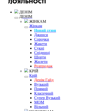
ДЕНІМ
ДЕНІМ
ЖІНКАМ
Жінкам
Новий сезон
Джинси
Сорочки
Жакети
Сукні
Спідниці
Шорти
Жилети
Розпродаж
КРІЙ
Крій
Денім Гайд
Вузький
Прямий
Класичний
Супер Вузький
MOM
Вільний