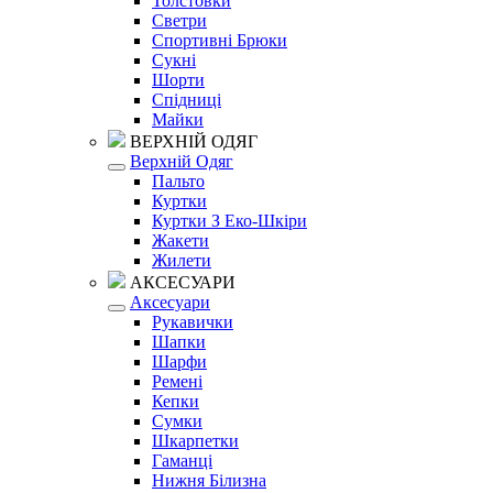
Толстовки
Светри
Спортивні Брюки
Сукні
Шорти
Спідниці
Майки
ВЕРХНІЙ ОДЯГ
Верхній Одяг
Пальто
Куртки
Куртки З Еко-Шкіри
Жакети
Жилети
АКСЕСУАРИ
Аксесуари
Рукавички
Шапки
Шарфи
Ремені
Кепки
Сумки
Шкарпетки
Гаманці
Нижня Білизна