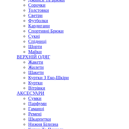
Сорочки
Толстовки
Светри
Футболки
Кардигани
Спортивні Брюки
Сукні
Спідниці
Шорти
Майки
ВЕРХНІЙ ОДЯГ
Жакети
Жилети
Шакети
Куртки З Еко-Шкіри
Куртки
Вітрівки
АКСЕСУАРИ
Сумки
Парфуми
Гаманці
Ремені
Шкарпетки
Нижня Білизна