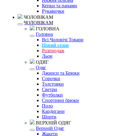
Нижня білизна
Кепки та панами
Рукавички
ЧОЛОВІКАМ
ЧОЛОВІКАМ
ГОЛОВНА
Головна
Всі Чоловічі Товари
Новий сезон
Розпродаж
Льон
ОДЯГ
Одяг
Джинси та Брюки
Сорочки
Толстовки
Светри
Футболки
Спортивні брюки
Поло
Кардигани
Шорти
ВЕРХНІЙ ОДЯГ
Верхній Одяг
Жакети