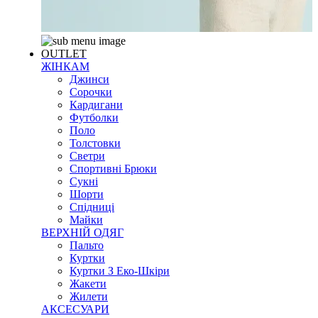
OUTLET
ЖІНКАМ
Джинси
Сорочки
Кардигани
Футболки
Поло
Толстовки
Светри
Спортивні Брюки
Сукні
Шорти
Спідниці
Майки
ВЕРХНІЙ ОДЯГ
Пальто
Куртки
Куртки З Еко-Шкіри
Жакети
Жилети
АКСЕСУАРИ