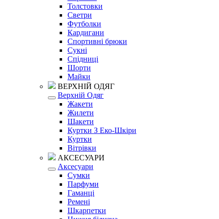
Толстовки
Светри
Футболки
Кардигани
Спортивні брюки
Сукні
Спідниці
Шорти
Майки
ВЕРХНІЙ ОДЯГ
Верхній Одяг
Жакети
Жилети
Шакети
Куртки З Еко-Шкіри
Куртки
Вітрівки
АКСЕСУАРИ
Аксесуари
Сумки
Парфуми
Гаманці
Ремені
Шкарпетки