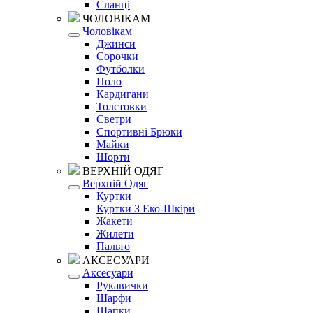
Сланці
ЧОЛОВІКАМ
Чоловікам
Джинси
Сорочки
Футболки
Поло
Кардигани
Толстовки
Светри
Спортивні Брюки
Майки
Шорти
ВЕРХНІЙ ОДЯГ
Верхній Одяг
Куртки
Куртки З Еко-Шкіри
Жакети
Жилети
Пальто
АКСЕСУАРИ
Аксесуари
Рукавички
Шарфи
Шапки