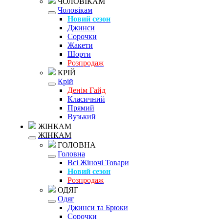
ЧОЛОВІКАМ
Чоловікам
Новий сезон
Джинси
Сорочки
Жакети
Шорти
Розпродаж
КРІЙ
Крій
Денім Гайд
Класичний
Прямий
Вузький
ЖІНКАМ
ЖІНКАМ
ГОЛОВНА
Головна
Всі Жіночі Товари
Новий сезон
Розпродаж
ОДЯГ
Одяг
Джинси та Брюки
Сорочки