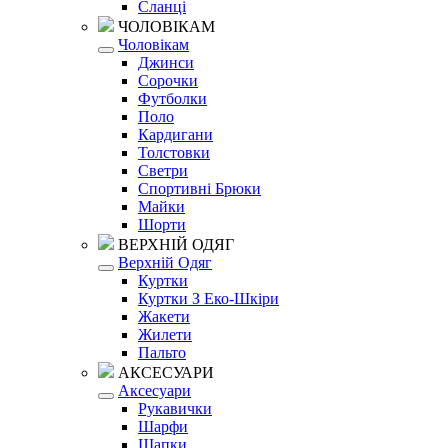
Сланці
ЧОЛОВІКАМ
Чоловікам
Джинси
Сорочки
Футболки
Поло
Кардигани
Толстовки
Светри
Спортивні Брюки
Майки
Шорти
ВЕРХНІЙ ОДЯГ
Верхній Одяг
Куртки
Куртки З Еко-Шкіри
Жакети
Жилети
Пальто
АКСЕСУАРИ
Аксесуари
Рукавички
Шарфи
Шапки