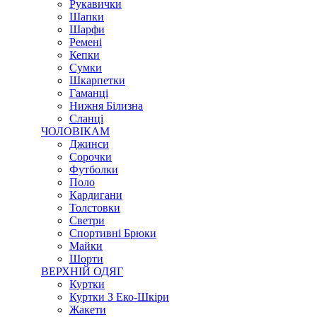
Рукавички
Шапки
Шарфи
Ремені
Кепки
Сумки
Шкарпетки
Гаманці
Нижня Білизна
Сланці
ЧОЛОВІКАМ
Джинси
Сорочки
Футболки
Поло
Кардигани
Толстовки
Светри
Спортивні Брюки
Майки
Шорти
ВЕРХНІЙ ОДЯГ
Куртки
Куртки З Еко-Шкіри
Жакети