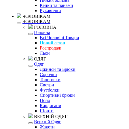
Нижня білизна
Кепки та панами
Рукавички
ЧОЛОВІКАМ
ЧОЛОВІКАМ
ГОЛОВНА
Головна
Всі Чоловічі Товари
Новий сезон
Розпродаж
Льон
ОДЯГ
Одяг
Джинси та Брюки
Сорочки
Толстовки
Светри
Футболки
Спортивні брюки
Поло
Кардигани
Шорти
ВЕРХНІЙ ОДЯГ
Верхній Одяг
Жакети