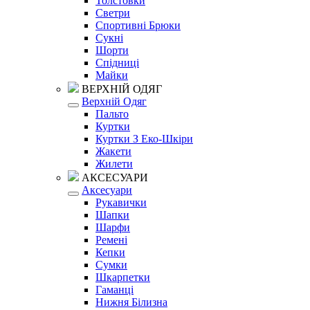
Толстовки
Светри
Спортивні Брюки
Сукні
Шорти
Спідниці
Майки
ВЕРХНІЙ ОДЯГ
Верхній Одяг
Пальто
Куртки
Куртки З Еко-Шкіри
Жакети
Жилети
АКСЕСУАРИ
Аксесуари
Рукавички
Шапки
Шарфи
Ремені
Кепки
Сумки
Шкарпетки
Гаманці
Нижня Білизна