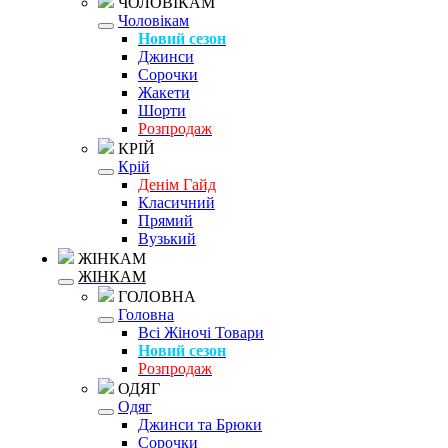
ЧОЛОВІКАМ
Чоловікам
Новий сезон
Джинси
Сорочки
Жакети
Шорти
Розпродаж
КРІЙ
Крій
Денім Гайд
Класичний
Прямий
Вузький
ЖІНКАМ
ЖІНКАМ
ГОЛОВНА
Головна
Всі Жіночі Товари
Новий сезон
Розпродаж
ОДЯГ
Одяг
Джинси та Брюки
Сорочки