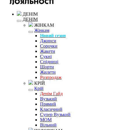
ДЕНІМ
ДЕНІМ
ЖІНКАМ
Жінкам
Новий сезон
Джинси
Сорочки
Жакети
Сукні
Спідниці
Шорти
Жилети
Розпродаж
КРІЙ
Крій
Денім Гайд
Вузький
Прямий
Класичний
Супер Вузький
MOM
Вільний