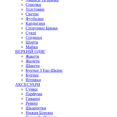
Сорочки
Толстовки
Светри
Футболки
Кардигани
Спортивні Брюки
Сукні
Спідниці
Шорти
Майки
ВЕРХНІЙ ОДЯГ
Жакети
Жилети
Шакети
Куртки З Еко-Шкіри
Куртки
Вітрівки
АКСЕСУАРИ
Сумки
Парфуми
Гаманці
Ремені
Шкарпетки
Нижня Білизна