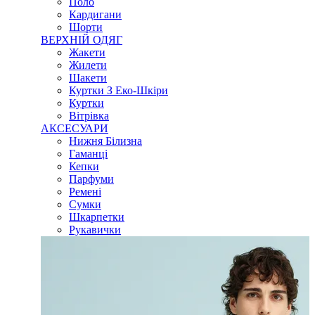
Поло
Кардигани
Шорти
ВЕРХНІЙ ОДЯГ
Жакети
Жилети
Шакети
Куртки З Еко-Шкіри
Куртки
Вітрівка
АКСЕСУАРИ
Нижня Білизна
Гаманці
Кепки
Парфуми
Ремені
Сумки
Шкарпетки
Рукавички