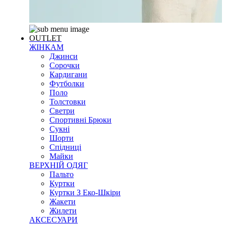
OUTLET
ЖІНКАМ
Джинси
Сорочки
Кардигани
Футболки
Поло
Толстовки
Светри
Спортивні Брюки
Сукні
Шорти
Спідниці
Майки
ВЕРХНІЙ ОДЯГ
Пальто
Куртки
Куртки З Еко-Шкіри
Жакети
Жилети
АКСЕСУАРИ