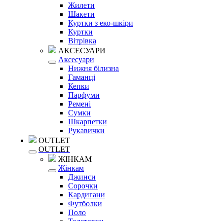
Жилети
Шакети
Куртки з еко-шкіри
Куртки
Вітрівка
АКСЕСУАРИ
Аксесуари
Нижня білизна
Гаманці
Кепки
Парфуми
Ремені
Сумки
Шкарпетки
Рукавички
OUTLET
OUTLET
ЖІНКАМ
Жінкам
Джинси
Сорочки
Кардигани
Футболки
Поло