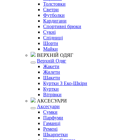
Толстовки
Светри
Футболки
Кардигани
Спортивні брюки
Сукні
Спідниці
Шорти
Майки
ВЕРХНІЙ ОДЯГ
Верхній Одяг
Жакети
Жилети
Шакети
Куртки З Еко-Шкіри
Куртки
Вітрівки
АКСЕСУАРИ
Аксесуари
Сумки
Парфуми
Гаманці
Ремені
Шкарпетки