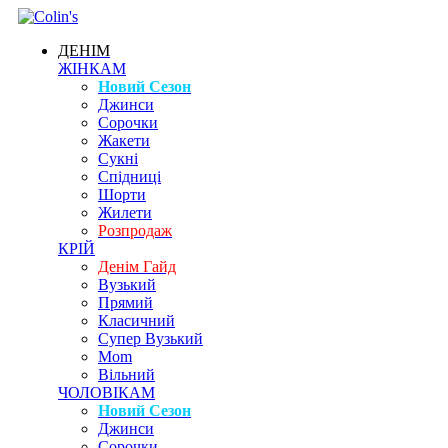
ДЕНІМ
ЖІНКАМ
Новий Сезон
Джинси
Сорочки
Жакети
Сукні
Спідниці
Шорти
Жилети
Розпродаж
КРІЙ
Денім Гайд
Вузький
Прямий
Класичний
Супер Вузький
Mom
Вільний
ЧОЛОВІКАМ
Новий Сезон
Джинси
Сорочки