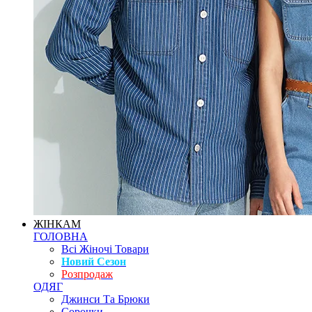
ЖІНКАМ
ГОЛОВНА
Всі Жіночі Товари
Новий Сезон
Розпродаж
ОДЯГ
Джинси Та Брюки
Сорочки