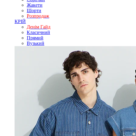
Жакети
Шорти
Розпродаж
КРІЙ
Денім Гайд
Класичний
Прямий
Вузький