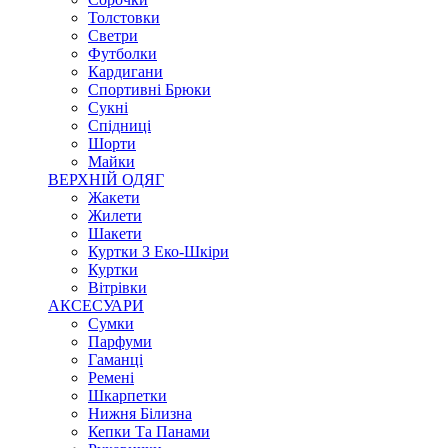
Толстовки
Светри
Футболки
Кардигани
Спортивні Брюки
Сукні
Спідниці
Шорти
Майки
ВЕРХНІЙ ОДЯГ
Жакети
Жилети
Шакети
Куртки З Еко-Шкіри
Куртки
Вітрівки
АКСЕСУАРИ
Сумки
Парфуми
Гаманці
Ремені
Шкарпетки
Нижня Білизна
Кепки Та Панами