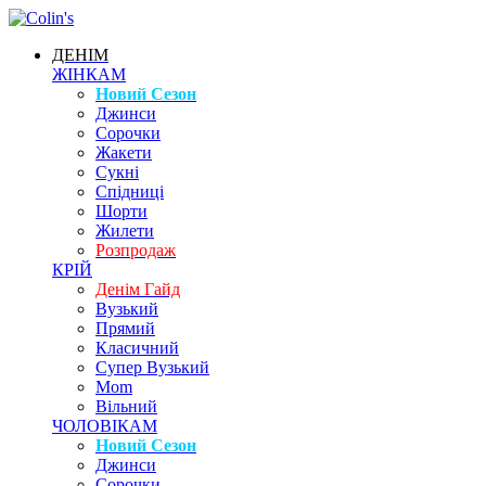
ДЕНІМ
ЖІНКАМ
Новий Сезон
Джинси
Сорочки
Жакети
Сукні
Спідниці
Шорти
Жилети
Розпродаж
КРІЙ
Денім Гайд
Вузький
Прямий
Класичний
Супер Вузький
Mom
Вільний
ЧОЛОВІКАМ
Новий Сезон
Джинси
Сорочки