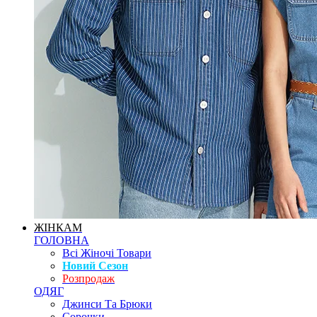
ЖІНКАМ
ГОЛОВНА
Всі Жіночі Товари
Новий Сезон
Розпродаж
ОДЯГ
Джинси Та Брюки
Сорочки