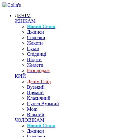
ДЕНІМ
ЖІНКАМ
Новий Сезон
Джинси
Сорочки
Жакети
Сукні
Спідниці
Шорти
Жилети
Розпродаж
КРІЙ
Денім Гайд
Вузький
Прямий
Класичний
Супер Вузький
Mom
Вільний
ЧОЛОВІКАМ
Новий Сезон
Джинси
Сорочки