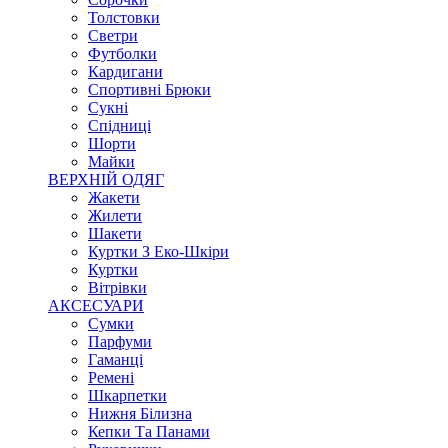
Толстовки
Светри
Футболки
Кардигани
Спортивні Брюки
Сукні
Спідниці
Шорти
Майки
ВЕРХНІЙ ОДЯГ
Жакети
Жилети
Шакети
Куртки З Еко-Шкіри
Куртки
Вітрівки
АКСЕСУАРИ
Сумки
Парфуми
Гаманці
Ремені
Шкарпетки
Нижня Білизна
Кепки Та Панами