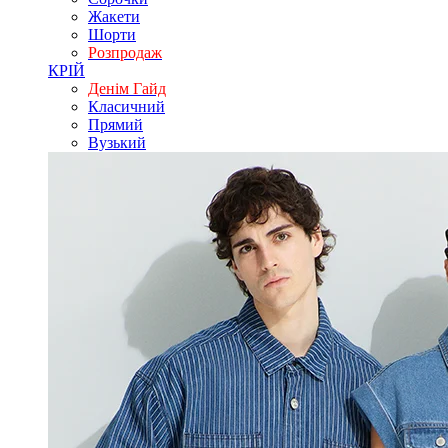
Жакети
Шорти
Розпродаж
КРІЙ
Денім Гайд
Класичний
Прямий
Вузький