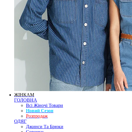
ЖІНКАМ
ГОЛОВНА
Всі Жіночі Товари
Новий Сезон
Розпродаж
ОДЯГ
Джинси Та Брюки
Сорочки