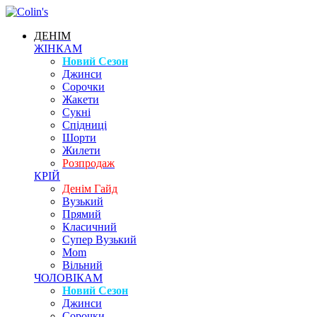
ДЕНІМ
ЖІНКАМ
Новий Сезон
Джинси
Сорочки
Жакети
Сукні
Спідниці
Шорти
Жилети
Розпродаж
КРІЙ
Денім Гайд
Вузький
Прямий
Класичний
Супер Вузький
Mom
Вільний
ЧОЛОВІКАМ
Новий Сезон
Джинси
Сорочки