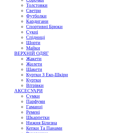
Толстовки
Светри
Футболки
Кардигани
Спортивні Брюки
Сукні
Спідниці
Шорти
Майки
ВЕРХНІЙ ОДЯГ
Жакети
Жилети
Шакети
Куртки З Еко-Шкіри
Куртки
Вітрівки
АКСЕСУАРИ
Сумки
Парфуми
Гаманці
Ремені
Шкарпетки
Нижня Білизна
Кепки Та Панами