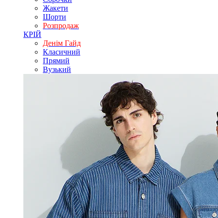
Жакети
Шорти
Розпродаж
КРІЙ
Денім Гайд
Класичний
Прямий
Вузький