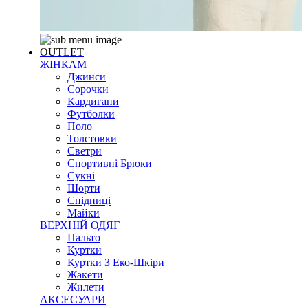
OUTLET
ЖІНКАМ
Джинси
Сорочки
Кардигани
Футболки
Поло
Толстовки
Светри
Спортивні Брюки
Сукні
Шорти
Спідниці
Майки
ВЕРХНІЙ ОДЯГ
Пальто
Куртки
Куртки З Еко-Шкіри
Жакети
Жилети
АКСЕСУАРИ