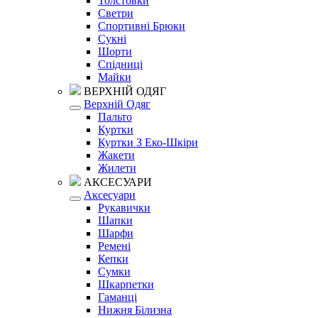
Толстовки
Светри
Спортивні Брюки
Сукні
Шорти
Спідниці
Майки
ВЕРХНІЙ ОДЯГ
Верхній Одяг
Пальто
Куртки
Куртки З Еко-Шкіри
Жакети
Жилети
АКСЕСУАРИ
Аксесуари
Рукавички
Шапки
Шарфи
Ремені
Кепки
Сумки
Шкарпетки
Гаманці
Нижня Білизна