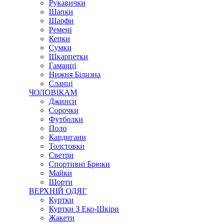
Рукавички
Шапки
Шарфи
Ремені
Кепки
Сумки
Шкарпетки
Гаманці
Нижня Білизна
Сланці
ЧОЛОВІКАМ
Джинси
Сорочки
Футболки
Поло
Кардигани
Толстовки
Светри
Спортивні Брюки
Майки
Шорти
ВЕРХНІЙ ОДЯГ
Куртки
Куртки З Еко-Шкіри
Жакети