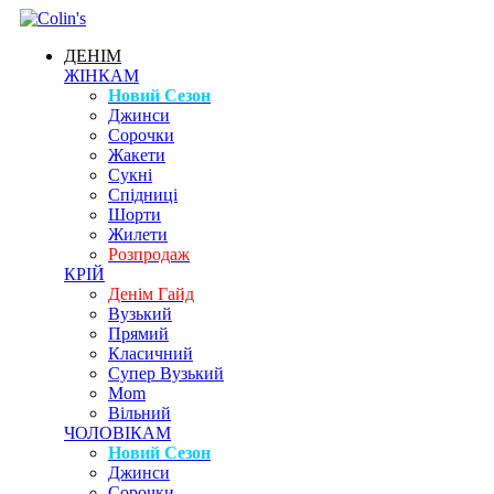
ДЕНІМ
ЖІНКАМ
Новий Сезон
Джинси
Сорочки
Жакети
Сукні
Спідниці
Шорти
Жилети
Розпродаж
КРІЙ
Денім Гайд
Вузький
Прямий
Класичний
Супер Вузький
Mom
Вільний
ЧОЛОВІКАМ
Новий Сезон
Джинси
Сорочки