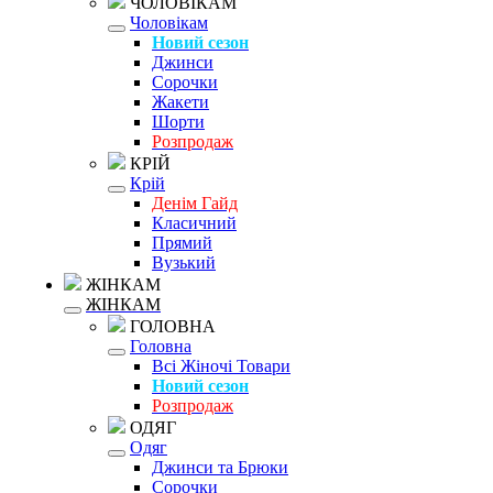
ЧОЛОВІКАМ
Чоловікам
Новий сезон
Джинси
Сорочки
Жакети
Шорти
Розпродаж
КРІЙ
Крій
Денім Гайд
Класичний
Прямий
Вузький
ЖІНКАМ
ЖІНКАМ
ГОЛОВНА
Головна
Всі Жіночі Товари
Новий сезон
Розпродаж
ОДЯГ
Одяг
Джинси та Брюки
Сорочки