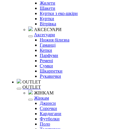
Жилети
Шакети
Куртки з еко-шкіри
Куртки
Вітрівка
АКСЕСУАРИ
Аксесуари
Нижня білизна
Гаманці
Кепки
Парфуми
Ремені
Сумки
Шкарпетки
Рукавички
OUTLET
OUTLET
ЖІНКАМ
Жінкам
Джинси
Сорочки
Кардигани
Футболки
Поло