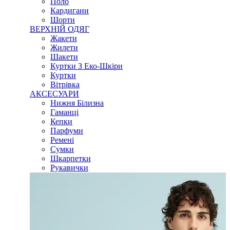
Поло
Кардигани
Шорти
ВЕРХНІЙ ОДЯГ
Жакети
Жилети
Шакети
Куртки З Еко-Шкіри
Куртки
Вітрівка
АКСЕСУАРИ
Нижня Білизна
Гаманці
Кепки
Парфуми
Ремені
Сумки
Шкарпетки
Рукавички