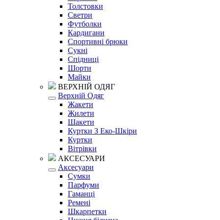
Толстовки
Светри
Футболки
Кардигани
Спортивні брюки
Сукні
Спідниці
Шорти
Майки
ВЕРХНІЙ ОДЯГ
Верхній Одяг
Жакети
Жилети
Шакети
Куртки З Еко-Шкіри
Куртки
Вітрівки
АКСЕСУАРИ
Аксесуари
Сумки
Парфуми
Гаманці
Ремені
Шкарпетки