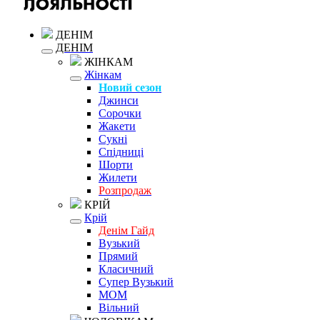
ДЕНІМ
ДЕНІМ
ЖІНКАМ
Жінкам
Новий сезон
Джинси
Сорочки
Жакети
Сукні
Спідниці
Шорти
Жилети
Розпродаж
КРІЙ
Крій
Денім Гайд
Вузький
Прямий
Класичний
Супер Вузький
MOM
Вільний