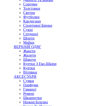
Сорочки
Толстовки
Светри
Футболки
Кардигани
Спортивні Брюки
Сукні
Спідниці
Шорти
Майки
ВЕРХНІЙ ОДЯГ
Жакети
Жилети
Шакети
Куртки З Еко-Шкіри
Куртки
Вітрівки
АКСЕСУАРИ
Сумки
Парфуми
Гаманці
Ремені
Шкарпетки
Нижня Білизна