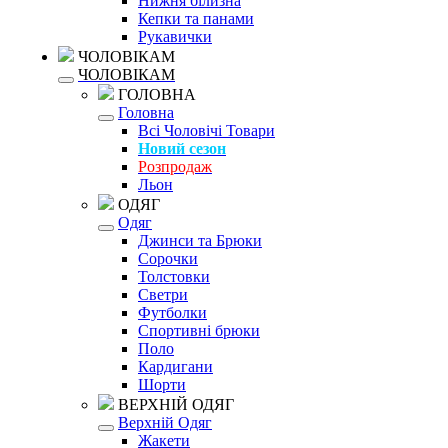
Нижня білизна
Кепки та панами
Рукавички
ЧОЛОВІКАМ
ЧОЛОВІКАМ
ГОЛОВНА
Головна
Всі Чоловічі Товари
Новий сезон
Розпродаж
Льон
ОДЯГ
Одяг
Джинси та Брюки
Сорочки
Толстовки
Светри
Футболки
Спортивні брюки
Поло
Кардигани
Шорти
ВЕРХНІЙ ОДЯГ
Верхній Одяг
Жакети