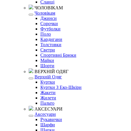
Сланці
ЧОЛОВІКАМ
Чоловікам
Джинси
Сорочки
Футболки
Поло
Кардигани
Толстовки
Светри
Спортивні Брюки
Майки
Шорти
ВЕРХНІЙ ОДЯГ
Верхній Одяг
Куртки
Куртки З Еко-Шкіри
Жакети
Жилети
Пальто
АКСЕСУАРИ
Аксесуари
Рукавички
Шарфи
Шапки