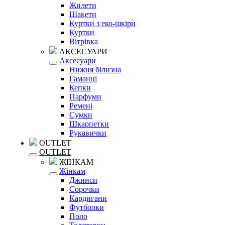
Жилети
Шакети
Куртки з еко-шкіри
Куртки
Вітрівка
АКСЕСУАРИ
Аксесуари
Нижня білизна
Гаманці
Кепки
Парфуми
Ремені
Сумки
Шкарпетки
Рукавички
OUTLET
OUTLET
ЖІНКАМ
Жінкам
Джинси
Сорочки
Кардигани
Футболки
Поло