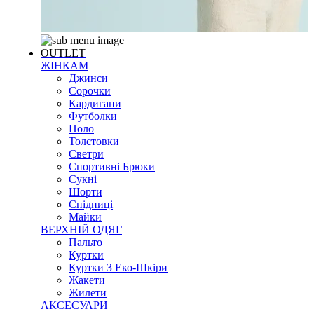
OUTLET
ЖІНКАМ
Джинси
Сорочки
Кардигани
Футболки
Поло
Толстовки
Светри
Спортивні Брюки
Сукні
Шорти
Спідниці
Майки
ВЕРХНІЙ ОДЯГ
Пальто
Куртки
Куртки З Еко-Шкіри
Жакети
Жилети
АКСЕСУАРИ