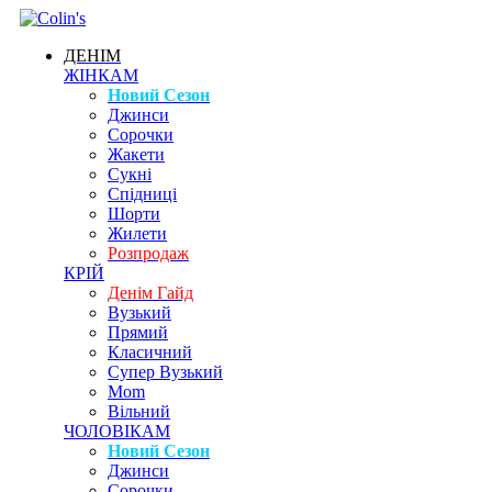
ДЕНІМ
ЖІНКАМ
Новий Сезон
Джинси
Сорочки
Жакети
Сукні
Спідниці
Шорти
Жилети
Розпродаж
КРІЙ
Денім Гайд
Вузький
Прямий
Класичний
Супер Вузький
Mom
Вільний
ЧОЛОВІКАМ
Новий Сезон
Джинси
Сорочки