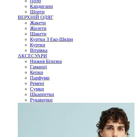
Поло
Кардигани
Шорти
ВЕРХНІЙ ОДЯГ
Жакети
Жилети
Шакети
Куртки З Еко-Шкіри
Куртки
Вітрівка
АКСЕСУАРИ
Нижня Білизна
Гаманці
Кепки
Парфуми
Ремені
Сумки
Шкарпетки
Рукавички