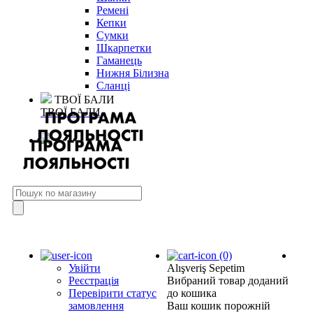
Ремені
Кепки
Сумки
Шкарпетки
Гаманець
Нижня Білизна
Сланці
ТВОЇ БАЛИ
ТВОЇ БАЛИ
(0)
Увійти
Alışveriş Sepetim
Реєстрація
Вибраний товар доданий
Перевірити статус
до кошика
замовлення
Ваш кошик порожній