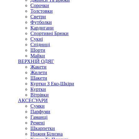
Сорочки
Толстовки
Светри
Футболки
Кардигани
Спортивні Брюки
Сукні
Спідниці
Шорти
Майки
ВЕРХНІЙ ОДЯГ
Жакети
Жилети
Шакети
Куртки З Еко-Шкіри
Куртки
Вітрівки
АКСЕСУАРИ
Сумки
Парфуми
Гаманці
Ремені
Шкарпетки
Нижня Білизна