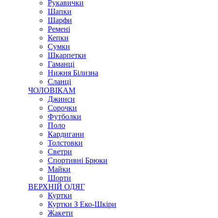
Рукавички
Шапки
Шарфи
Ремені
Кепки
Сумки
Шкарпетки
Гаманці
Нижня Білизна
Сланці
ЧОЛОВІКАМ
Джинси
Сорочки
Футболки
Поло
Кардигани
Толстовки
Светри
Спортивні Брюки
Майки
Шорти
ВЕРХНІЙ ОДЯГ
Куртки
Куртки З Еко-Шкіри
Жакети