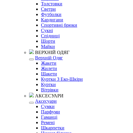
Толстовки
Светри
Футболки
Кардигани
Спортивні брюки
Сукні
Спідниці
Шорти
Майки
ВЕРХНІЙ ОДЯГ
Верхній Одяг
Жакети
Жилети
Шакети
Куртки З Еко-Шкіри
Куртки
Вітрівки
АКСЕСУАРИ
Аксесуари
Сумки
Парфуми
Гаманці
Ремені
Шкарпетки