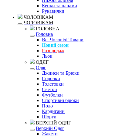
Нижня білизна
Кепки та панами
Рукавички
ЧОЛОВІКАМ
ЧОЛОВІКАМ
ГОЛОВНА
Головна
Всі Чоловічі Товари
Новий сезон
Розпродаж
Льон
ОДЯГ
Одяг
Джинси та Брюки
Сорочки
Толстовки
Светри
Футболки
Спортивні брюки
Поло
Кардигани
Шорти
ВЕРХНІЙ ОДЯГ
Верхній Одяг
Жакети