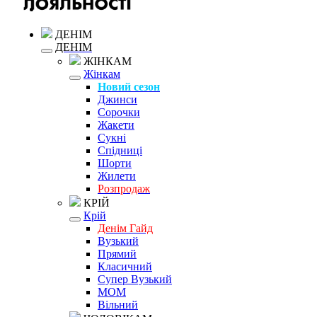
ДЕНІМ
ДЕНІМ
ЖІНКАМ
Жінкам
Новий сезон
Джинси
Сорочки
Жакети
Сукні
Спідниці
Шорти
Жилети
Розпродаж
КРІЙ
Крій
Денім Гайд
Вузький
Прямий
Класичний
Супер Вузький
MOM
Вільний