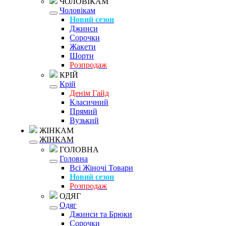
ЧОЛОВІКАМ
Чоловікам
Новий сезон
Джинси
Сорочки
Жакети
Шорти
Розпродаж
КРІЙ
Крій
Денім Гайд
Класичний
Прямий
Вузький
ЖІНКАМ
ЖІНКАМ
ГОЛОВНА
Головна
Всі Жіночі Товари
Новий сезон
Розпродаж
ОДЯГ
Одяг
Джинси та Брюки
Сорочки