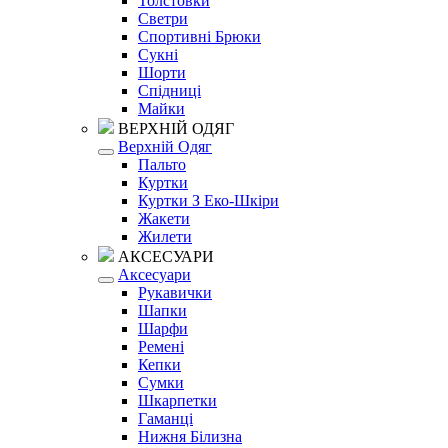
Толстовки
Светри
Спортивні Брюки
Сукні
Шорти
Спідниці
Майки
ВЕРХНІЙ ОДЯГ
Верхній Одяг
Пальто
Куртки
Куртки З Еко-Шкіри
Жакети
Жилети
АКСЕСУАРИ
Аксесуари
Рукавички
Шапки
Шарфи
Ремені
Кепки
Сумки
Шкарпетки
Гаманці
Нижня Білизна