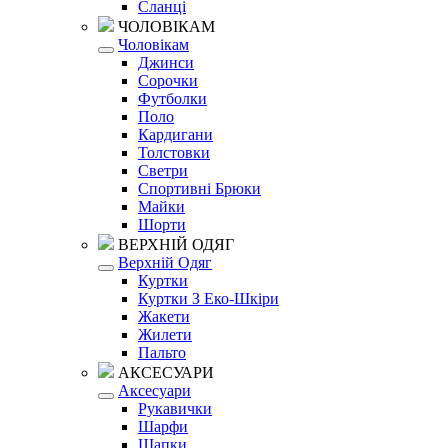
Сланці
ЧОЛОВІКАМ
Чоловікам
Джинси
Сорочки
Футболки
Поло
Кардигани
Толстовки
Светри
Спортивні Брюки
Майки
Шорти
ВЕРХНІЙ ОДЯГ
Верхній Одяг
Куртки
Куртки З Еко-Шкіри
Жакети
Жилети
Пальто
АКСЕСУАРИ
Аксесуари
Рукавички
Шарфи
Шапки