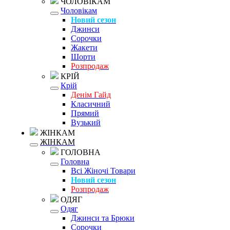
ЧОЛОВІКАМ
Чоловікам
Новий сезон
Джинси
Сорочки
Жакети
Шорти
Розпродаж
КРІЙ
Крій
Денім Гайд
Класичний
Прямий
Вузький
ЖІНКАМ
ЖІНКАМ
ГОЛОВНА
Головна
Всі Жіночі Товари
Новий сезон
Розпродаж
ОДЯГ
Одяг
Джинси та Брюки
Сорочки