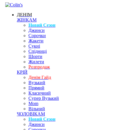
ДЕНІМ
ЖІНКАМ
Новий Сезон
Джинси
Сорочки
Жакети
Сукні
Спідниці
Шорти
Жилети
Розпродаж
КРІЙ
Денім Гайд
Вузький
Прямий
Класичний
Супер Вузький
Mom
Вільний
ЧОЛОВІКАМ
Новий Сезон
Джинси
Сорочки