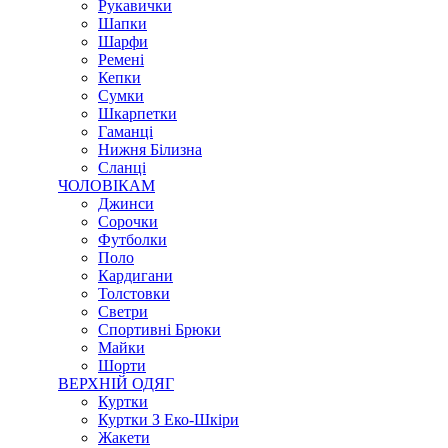
Рукавички
Шапки
Шарфи
Ремені
Кепки
Сумки
Шкарпетки
Гаманці
Нижня Білизна
Сланці
ЧОЛОВІКАМ
Джинси
Сорочки
Футболки
Поло
Кардигани
Толстовки
Светри
Спортивні Брюки
Майки
Шорти
ВЕРХНІЙ ОДЯГ
Куртки
Куртки З Еко-Шкіри
Жакети