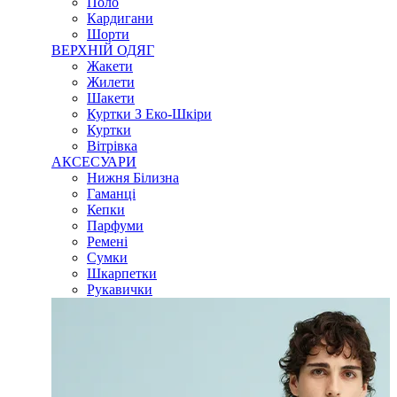
Поло
Кардигани
Шорти
ВЕРХНІЙ ОДЯГ
Жакети
Жилети
Шакети
Куртки З Еко-Шкіри
Куртки
Вітрівка
АКСЕСУАРИ
Нижня Білизна
Гаманці
Кепки
Парфуми
Ремені
Сумки
Шкарпетки
Рукавички