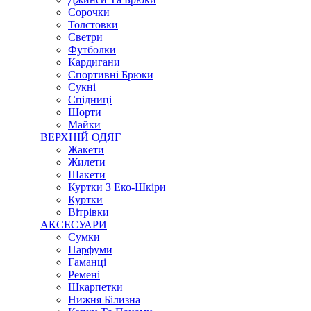
Сорочки
Толстовки
Светри
Футболки
Кардигани
Спортивні Брюки
Сукні
Спідниці
Шорти
Майки
ВЕРХНІЙ ОДЯГ
Жакети
Жилети
Шакети
Куртки З Еко-Шкіри
Куртки
Вітрівки
АКСЕСУАРИ
Сумки
Парфуми
Гаманці
Ремені
Шкарпетки
Нижня Білизна