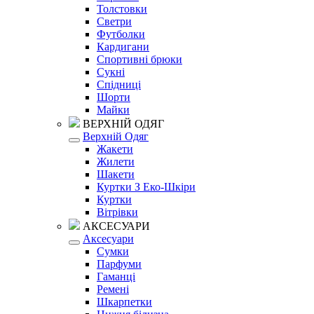
Толстовки
Светри
Футболки
Кардигани
Спортивні брюки
Сукні
Спідниці
Шорти
Майки
ВЕРХНІЙ ОДЯГ
Верхній Одяг
Жакети
Жилети
Шакети
Куртки З Еко-Шкіри
Куртки
Вітрівки
АКСЕСУАРИ
Аксесуари
Сумки
Парфуми
Гаманці
Ремені
Шкарпетки