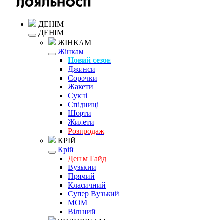
ДЕНІМ
ДЕНІМ
ЖІНКАМ
Жінкам
Новий сезон
Джинси
Сорочки
Жакети
Сукні
Спідниці
Шорти
Жилети
Розпродаж
КРІЙ
Крій
Денім Гайд
Вузький
Прямий
Класичний
Супер Вузький
MOM
Вільний