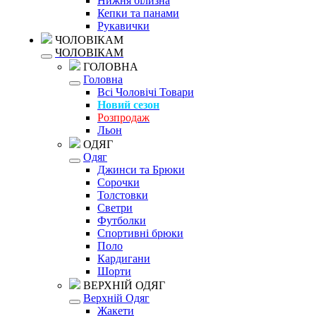
Нижня білизна
Кепки та панами
Рукавички
ЧОЛОВІКАМ
ЧОЛОВІКАМ
ГОЛОВНА
Головна
Всі Чоловічі Товари
Новий сезон
Розпродаж
Льон
ОДЯГ
Одяг
Джинси та Брюки
Сорочки
Толстовки
Светри
Футболки
Спортивні брюки
Поло
Кардигани
Шорти
ВЕРХНІЙ ОДЯГ
Верхній Одяг
Жакети