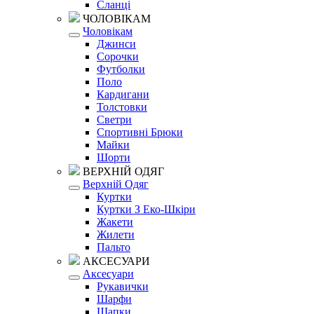
Сланці
ЧОЛОВІКАМ
Чоловікам
Джинси
Сорочки
Футболки
Поло
Кардигани
Толстовки
Светри
Спортивні Брюки
Майки
Шорти
ВЕРХНІЙ ОДЯГ
Верхній Одяг
Куртки
Куртки З Еко-Шкіри
Жакети
Жилети
Пальто
АКСЕСУАРИ
Аксесуари
Рукавички
Шарфи
Шапки