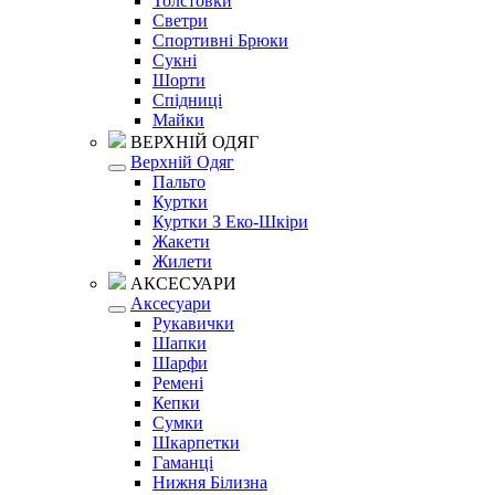
Толстовки
Светри
Спортивні Брюки
Сукні
Шорти
Спідниці
Майки
ВЕРХНІЙ ОДЯГ
Верхній Одяг
Пальто
Куртки
Куртки З Еко-Шкіри
Жакети
Жилети
АКСЕСУАРИ
Аксесуари
Рукавички
Шапки
Шарфи
Ремені
Кепки
Сумки
Шкарпетки
Гаманці
Нижня Білизна