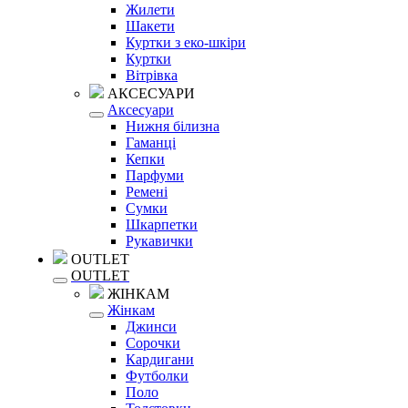
Жилети
Шакети
Куртки з еко-шкіри
Куртки
Вітрівка
АКСЕСУАРИ
Аксесуари
Нижня білизна
Гаманці
Кепки
Парфуми
Ремені
Сумки
Шкарпетки
Рукавички
OUTLET
OUTLET
ЖІНКАМ
Жінкам
Джинси
Сорочки
Кардигани
Футболки
Поло