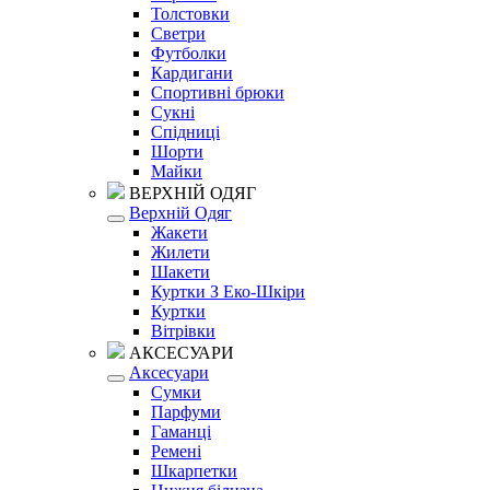
Толстовки
Светри
Футболки
Кардигани
Спортивні брюки
Сукні
Спідниці
Шорти
Майки
ВЕРХНІЙ ОДЯГ
Верхній Одяг
Жакети
Жилети
Шакети
Куртки З Еко-Шкіри
Куртки
Вітрівки
АКСЕСУАРИ
Аксесуари
Сумки
Парфуми
Гаманці
Ремені
Шкарпетки