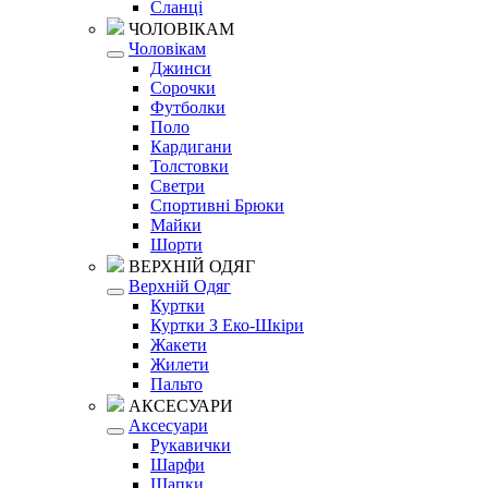
Сланці
ЧОЛОВІКАМ
Чоловікам
Джинси
Сорочки
Футболки
Поло
Кардигани
Толстовки
Светри
Спортивні Брюки
Майки
Шорти
ВЕРХНІЙ ОДЯГ
Верхній Одяг
Куртки
Куртки З Еко-Шкіри
Жакети
Жилети
Пальто
АКСЕСУАРИ
Аксесуари
Рукавички
Шарфи
Шапки