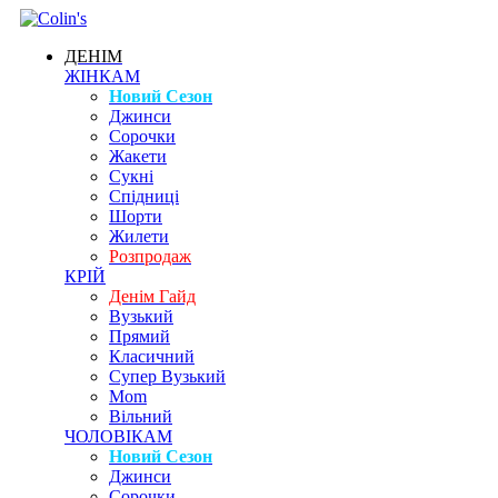
ДЕНІМ
ЖІНКАМ
Новий Сезон
Джинси
Сорочки
Жакети
Сукні
Спідниці
Шорти
Жилети
Розпродаж
КРІЙ
Денім Гайд
Вузький
Прямий
Класичний
Супер Вузький
Mom
Вільний
ЧОЛОВІКАМ
Новий Сезон
Джинси
Сорочки