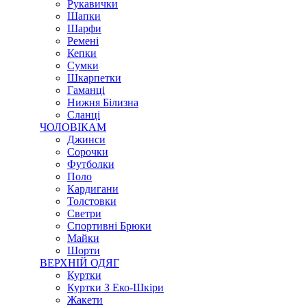
Рукавички
Шапки
Шарфи
Ремені
Кепки
Сумки
Шкарпетки
Гаманці
Нижня Білизна
Сланці
ЧОЛОВІКАМ
Джинси
Сорочки
Футболки
Поло
Кардигани
Толстовки
Светри
Спортивні Брюки
Майки
Шорти
ВЕРХНІЙ ОДЯГ
Куртки
Куртки З Еко-Шкіри
Жакети