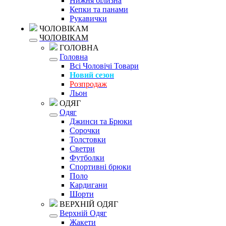
Нижня білизна
Кепки та панами
Рукавички
ЧОЛОВІКАМ
ЧОЛОВІКАМ
ГОЛОВНА
Головна
Всі Чоловічі Товари
Новий сезон
Розпродаж
Льон
ОДЯГ
Одяг
Джинси та Брюки
Сорочки
Толстовки
Светри
Футболки
Спортивні брюки
Поло
Кардигани
Шорти
ВЕРХНІЙ ОДЯГ
Верхній Одяг
Жакети