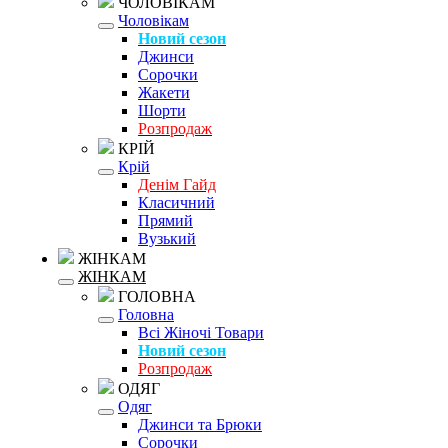
ЧОЛОВІКАМ
Чоловікам
Новий сезон
Джинси
Сорочки
Жакети
Шорти
Розпродаж
КРІЙ
Крій
Денім Гайд
Класичний
Прямий
Вузький
ЖІНКАМ
ЖІНКАМ
ГОЛОВНА
Головна
Всі Жіночі Товари
Новий сезон
Розпродаж
ОДЯГ
Одяг
Джинси та Брюки
Сорочки