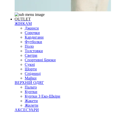
OUTLET
ЖІНКАМ
Джинси
Сорочки
Кардигани
Футболки
Поло
Толстовки
Светри
Спортивні Брюки
Сукні
Шорти
Спідниці
Майки
ВЕРХНІЙ ОДЯГ
Пальто
Куртки
Куртки З Еко-Шкіри
Жакети
Жилети
АКСЕСУАРИ