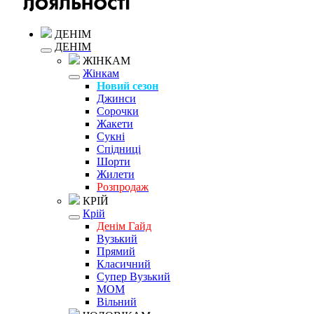
ДЕНІМ
ДЕНІМ
ЖІНКАМ
Жінкам
Новий сезон
Джинси
Сорочки
Жакети
Сукні
Спідниці
Шорти
Жилети
Розпродаж
КРІЙ
Крій
Денім Гайд
Вузький
Прямий
Класичний
Супер Вузький
MOM
Вільний