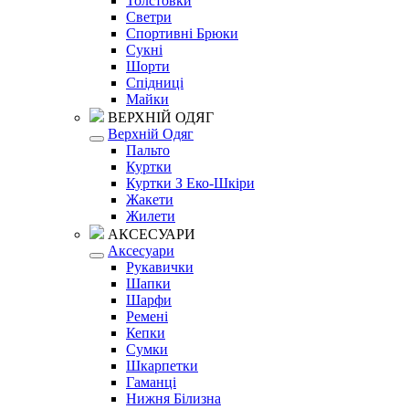
Толстовки
Светри
Спортивні Брюки
Сукні
Шорти
Спідниці
Майки
ВЕРХНІЙ ОДЯГ
Верхній Одяг
Пальто
Куртки
Куртки З Еко-Шкіри
Жакети
Жилети
АКСЕСУАРИ
Аксесуари
Рукавички
Шапки
Шарфи
Ремені
Кепки
Сумки
Шкарпетки
Гаманці
Нижня Білизна