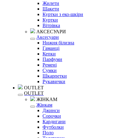
Жилети
Шакети
Куртки з еко-шкіри
Куртки
Вітрівка
АКСЕСУАРИ
Аксесуари
Нижня білизна
Гаманці
Кепки
Парфуми
Ремені
Сумки
Шкарпетки
Рукавички
OUTLET
OUTLET
ЖІНКАМ
Жінкам
Джинси
Сорочки
Кардигани
Футболки
Поло