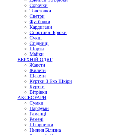
Сорочки
Толстовки
Светри
Футболки
Кардигани
Спортивні Брюки
Сукні
Спідниці
Шорти
Майки
ВЕРХНІЙ ОДЯГ
Жакети
Жилети
Шакети
Куртки З Еко-Шкіри
Куртки
Вітрівки
АКСЕСУАРИ
Сумки
Парфуми
Гаманці
Ремені
Шкарпетки
Нижня Білизна