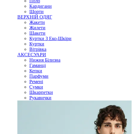
Поло
Кардигани
Шорти
ВЕРХНІЙ ОДЯГ
Жакети
Жилети
Шакети
Куртки З Еко-Шкіри
Куртки
Вітрівка
АКСЕСУАРИ
Нижня Білизна
Гаманці
Кепки
Парфуми
Ремені
Сумки
Шкарпетки
Рукавички