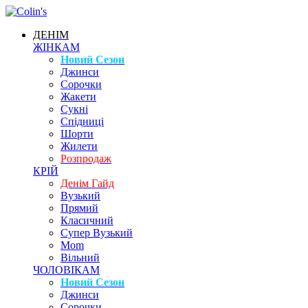
ДЕНІМ
ЖІНКАМ
Новий Сезон
Джинси
Сорочки
Жакети
Сукні
Спідниці
Шорти
Жилети
Розпродаж
КРІЙ
Денім Гайд
Вузький
Прямий
Класичний
Супер Вузький
Mom
Вільний
ЧОЛОВІКАМ
Новий Сезон
Джинси
Сорочки