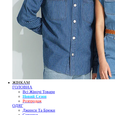
ЖІНКАМ
ГОЛОВНА
Всі Жіночі Товари
Новий Сезон
Розпродаж
ОДЯГ
Джинси Та Брюки
Сорочки