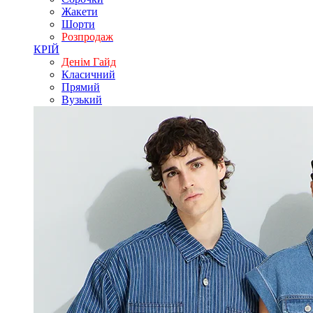
Жакети
Шорти
Розпродаж
КРІЙ
Денім Гайд
Класичний
Прямий
Вузький