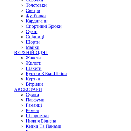
Толстовки
Светри
Футболки
Кардигани
Спортивні Брюки
Сукні
Спідниці
Шорти
Майки
ВЕРХНІЙ ОДЯГ
Жакети
Жилети
Шакети
Куртки З Еко-Шкіри
Куртки
Вітрівки
АКСЕСУАРИ
Сумки
Парфуми
Гаманці
Ремені
Шкарпетки
Нижня Білизна
Кепки Та Панами