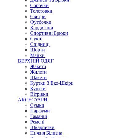
Сорочки
Толстовки
Светри
Футболки
Кардигани
Спортивні Брюки
Сукні
Спідниці
Шорти
Майки
ВЕРХНІЙ ОДЯГ
Жакети
Жилети
Шакети
Куртки З Еко-Шкіри
Куртки
Вітрівки
АКСЕСУАРИ
Сумки
Парфуми
Гаманці
Ремені
Шкарпетки
Нижня Білизна