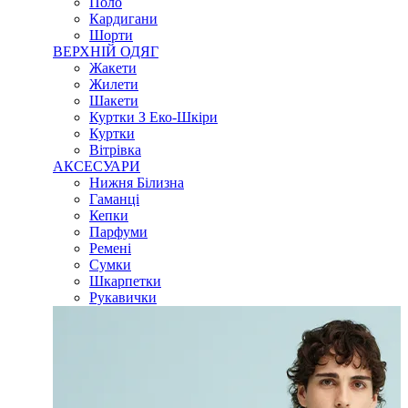
Поло
Кардигани
Шорти
ВЕРХНІЙ ОДЯГ
Жакети
Жилети
Шакети
Куртки З Еко-Шкіри
Куртки
Вітрівка
АКСЕСУАРИ
Нижня Білизна
Гаманці
Кепки
Парфуми
Ремені
Сумки
Шкарпетки
Рукавички