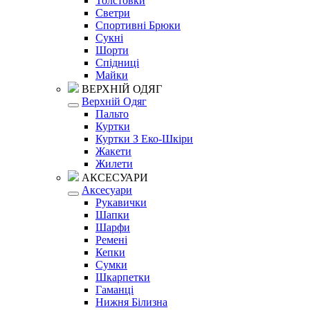
Толстовки
Светри
Спортивні Брюки
Сукні
Шорти
Спідниці
Майки
ВЕРХНІЙ ОДЯГ
Верхній Одяг
Пальто
Куртки
Куртки З Еко-Шкіри
Жакети
Жилети
АКСЕСУАРИ
Аксесуари
Рукавички
Шапки
Шарфи
Ремені
Кепки
Сумки
Шкарпетки
Гаманці
Нижня Білизна