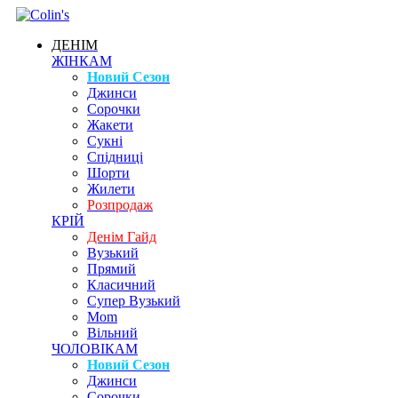
ДЕНІМ
ЖІНКАМ
Новий Сезон
Джинси
Сорочки
Жакети
Сукні
Спідниці
Шорти
Жилети
Розпродаж
КРІЙ
Денім Гайд
Вузький
Прямий
Класичний
Супер Вузький
Mom
Вільний
ЧОЛОВІКАМ
Новий Сезон
Джинси
Сорочки