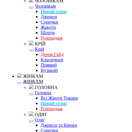
ЧОЛОВІКАМ
Чоловікам
Новий сезон
Джинси
Сорочки
Жакети
Шорти
Розпродаж
КРІЙ
Крій
Денім Гайд
Класичний
Прямий
Вузький
ЖІНКАМ
ЖІНКАМ
ГОЛОВНА
Головна
Всі Жіночі Товари
Новий сезон
Розпродаж
ОДЯГ
Одяг
Джинси та Брюки
Сорочки