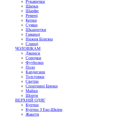
Рукавички
Шапки
Шарфи
Ремені
Кепки
Сумки
Шкарпетки
Гаманці
Нижня Білизна
Сланці
ЧОЛОВІКАМ
Джинси
Сорочки
Футболки
Поло
Кардигани
Толстовки
Светри
Спортивні Брюки
Майки
Шорти
ВЕРХНІЙ ОДЯГ
Куртки
Куртки З Еко-Шкіри
Жакети