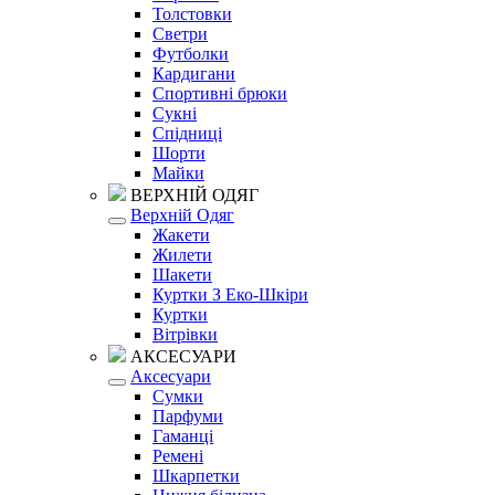
Толстовки
Светри
Футболки
Кардигани
Спортивні брюки
Сукні
Спідниці
Шорти
Майки
ВЕРХНІЙ ОДЯГ
Верхній Одяг
Жакети
Жилети
Шакети
Куртки З Еко-Шкіри
Куртки
Вітрівки
АКСЕСУАРИ
Аксесуари
Сумки
Парфуми
Гаманці
Ремені
Шкарпетки