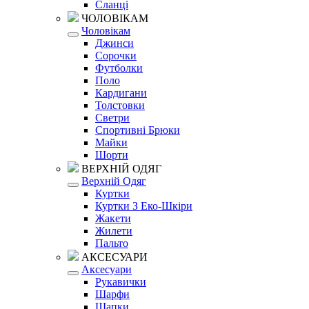
Сланці
ЧОЛОВІКАМ
Чоловікам
Джинси
Сорочки
Футболки
Поло
Кардигани
Толстовки
Светри
Спортивні Брюки
Майки
Шорти
ВЕРХНІЙ ОДЯГ
Верхній Одяг
Куртки
Куртки З Еко-Шкіри
Жакети
Жилети
Пальто
АКСЕСУАРИ
Аксесуари
Рукавички
Шарфи
Шапки