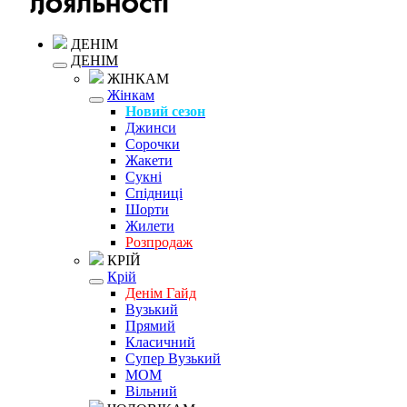
ДЕНІМ
ДЕНІМ
ЖІНКАМ
Жінкам
Новий сезон
Джинси
Сорочки
Жакети
Сукні
Спідниці
Шорти
Жилети
Розпродаж
КРІЙ
Крій
Денім Гайд
Вузький
Прямий
Класичний
Супер Вузький
MOM
Вільний