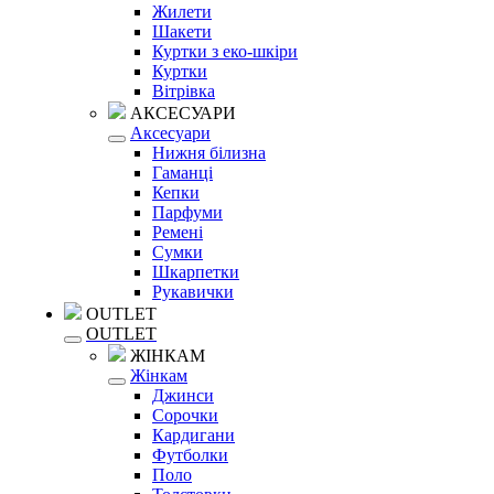
Жилети
Шакети
Куртки з еко-шкіри
Куртки
Вітрівка
АКСЕСУАРИ
Аксесуари
Нижня білизна
Гаманці
Кепки
Парфуми
Ремені
Сумки
Шкарпетки
Рукавички
OUTLET
OUTLET
ЖІНКАМ
Жінкам
Джинси
Сорочки
Кардигани
Футболки
Поло