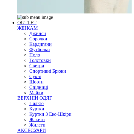
OUTLET
ЖІНКАМ
Джинси
Сорочки
Кардигани
Футболки
Поло
Толстовки
Светри
Спортивні Брюки
Сукні
Шорти
Спідниці
Майки
ВЕРХНІЙ ОДЯГ
Пальто
Куртки
Куртки З Еко-Шкіри
Жакети
Жилети
АКСЕСУАРИ