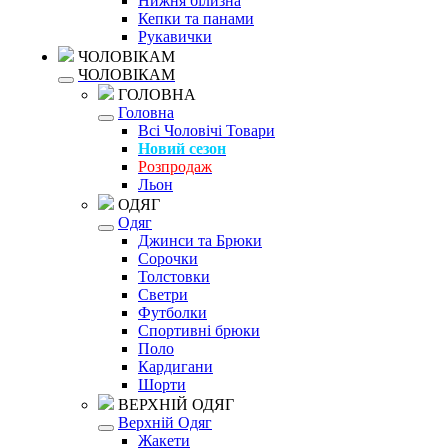
Нижня білизна
Кепки та панами
Рукавички
ЧОЛОВІКАМ
ЧОЛОВІКАМ
ГОЛОВНА
Головна
Всі Чоловічі Товари
Новий сезон
Розпродаж
Льон
ОДЯГ
Одяг
Джинси та Брюки
Сорочки
Толстовки
Светри
Футболки
Спортивні брюки
Поло
Кардигани
Шорти
ВЕРХНІЙ ОДЯГ
Верхній Одяг
Жакети