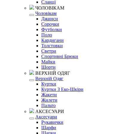
Сланці
ЧОЛОВІКАМ
Чоловікам
Джинси
Сорочки
Футболки
Поло
Кардигани
Толстовки
Светри
Спортивні Брюки
Майки
Шорти
ВЕРХНІЙ ОДЯГ
Верхній Одяг
Куртки
Куртки З Еко-Шкіри
Жакети
Жилети
Пальто
АКСЕСУАРИ
Аксесуари
Рукавички
Шарфи
Шапки