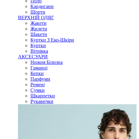
Поло
Кардигани
Шорти
ВЕРХНІЙ ОДЯГ
Жакети
Жилети
Шакети
Куртки З Еко-Шкіри
Куртки
Вітрівка
АКСЕСУАРИ
Нижня Білизна
Гаманці
Кепки
Парфуми
Ремені
Сумки
Шкарпетки
Рукавички