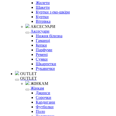
Жилети
Шакети
Куртки з еко-шкіри
Куртки
Вітрівка
АКСЕСУАРИ
Аксесуари
Нижня білизна
Гаманці
Кепки
Парфуми
Ремені
Сумки
Шкарпетки
Рукавички
OUTLET
OUTLET
ЖІНКАМ
Жінкам
Джинси
Сорочки
Кардигани
Футболки
Поло