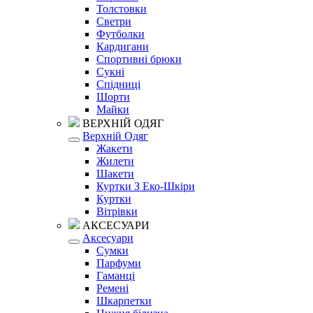
Толстовки
Светри
Футболки
Кардигани
Спортивні брюки
Сукні
Спідниці
Шорти
Майки
ВЕРХНІЙ ОДЯГ
Верхній Одяг
Жакети
Жилети
Шакети
Куртки З Еко-Шкіри
Куртки
Вітрівки
АКСЕСУАРИ
Аксесуари
Сумки
Парфуми
Гаманці
Ремені
Шкарпетки