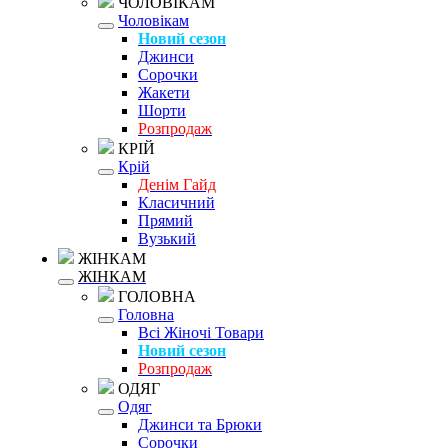
ЧОЛОВІКАМ
Чоловікам
Новий сезон
Джинси
Сорочки
Жакети
Шорти
Розпродаж
КРІЙ
Крій
Денім Гайд
Класичний
Прямий
Вузький
ЖІНКАМ
ЖІНКАМ
ГОЛОВНА
Головна
Всі Жіночі Товари
Новий сезон
Розпродаж
ОДЯГ
Одяг
Джинси та Брюки
Сорочки