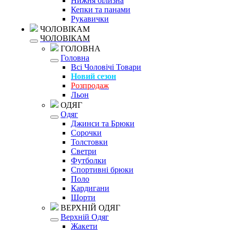
Нижня білизна
Кепки та панами
Рукавички
ЧОЛОВІКАМ
ЧОЛОВІКАМ
ГОЛОВНА
Головна
Всі Чоловічі Товари
Новий сезон
Розпродаж
Льон
ОДЯГ
Одяг
Джинси та Брюки
Сорочки
Толстовки
Светри
Футболки
Спортивні брюки
Поло
Кардигани
Шорти
ВЕРХНІЙ ОДЯГ
Верхній Одяг
Жакети