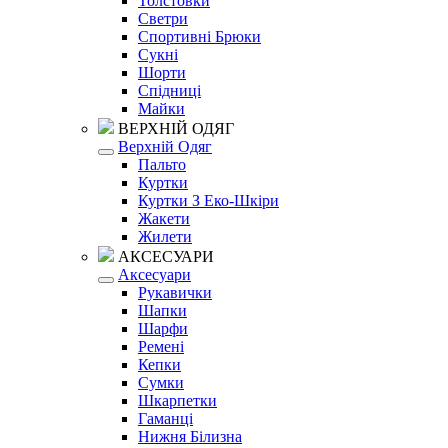
Толстовки
Светри
Спортивні Брюки
Сукні
Шорти
Спідниці
Майки
ВЕРХНІЙ ОДЯГ
Верхній Одяг
Пальто
Куртки
Куртки З Еко-Шкіри
Жакети
Жилети
АКСЕСУАРИ
Аксесуари
Рукавички
Шапки
Шарфи
Ремені
Кепки
Сумки
Шкарпетки
Гаманці
Нижня Білизна