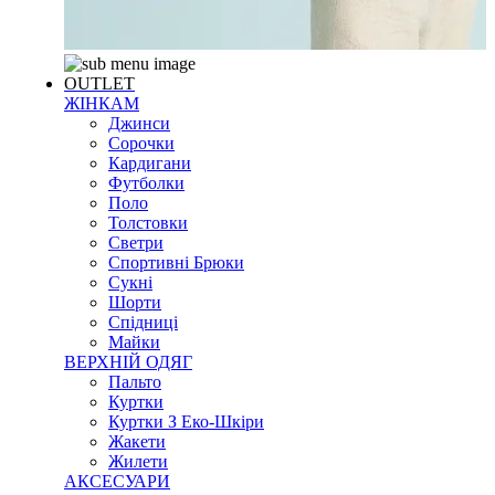
OUTLET
ЖІНКАМ
Джинси
Сорочки
Кардигани
Футболки
Поло
Толстовки
Светри
Спортивні Брюки
Сукні
Шорти
Спідниці
Майки
ВЕРХНІЙ ОДЯГ
Пальто
Куртки
Куртки З Еко-Шкіри
Жакети
Жилети
АКСЕСУАРИ