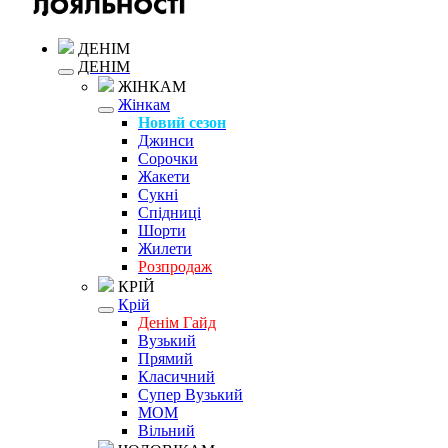
ДЕНІМ
ДЕНІМ
ЖІНКАМ
Жінкам
Новий сезон
Джинси
Сорочки
Жакети
Сукні
Спідниці
Шорти
Жилети
Розпродаж
КРІЙ
Крій
Денім Гайд
Вузький
Прямий
Класичний
Супер Вузький
MOM
Вільний