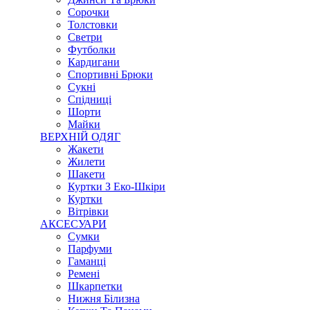
Сорочки
Толстовки
Светри
Футболки
Кардигани
Спортивні Брюки
Сукні
Спідниці
Шорти
Майки
ВЕРХНІЙ ОДЯГ
Жакети
Жилети
Шакети
Куртки З Еко-Шкіри
Куртки
Вітрівки
АКСЕСУАРИ
Сумки
Парфуми
Гаманці
Ремені
Шкарпетки
Нижня Білизна