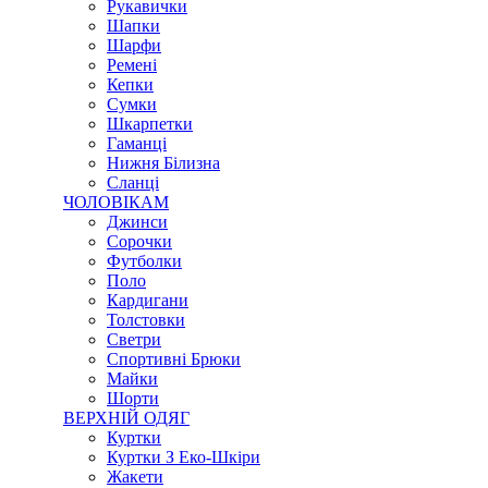
Рукавички
Шапки
Шарфи
Ремені
Кепки
Сумки
Шкарпетки
Гаманці
Нижня Білизна
Сланці
ЧОЛОВІКАМ
Джинси
Сорочки
Футболки
Поло
Кардигани
Толстовки
Светри
Спортивні Брюки
Майки
Шорти
ВЕРХНІЙ ОДЯГ
Куртки
Куртки З Еко-Шкіри
Жакети