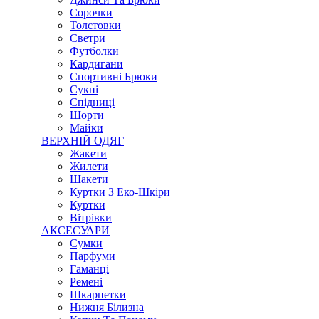
Сорочки
Толстовки
Светри
Футболки
Кардигани
Спортивні Брюки
Сукні
Спідниці
Шорти
Майки
ВЕРХНІЙ ОДЯГ
Жакети
Жилети
Шакети
Куртки З Еко-Шкіри
Куртки
Вітрівки
АКСЕСУАРИ
Сумки
Парфуми
Гаманці
Ремені
Шкарпетки
Нижня Білизна