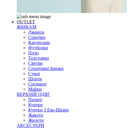
OUTLET
ЖІНКАМ
Джинси
Сорочки
Кардигани
Футболки
Поло
Толстовки
Светри
Спортивні Брюки
Сукні
Шорти
Спідниці
Майки
ВЕРХНІЙ ОДЯГ
Пальто
Куртки
Куртки З Еко-Шкіри
Жакети
Жилети
АКСЕСУАРИ