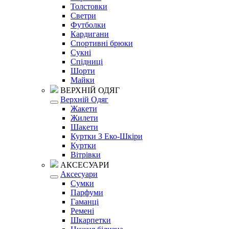
Толстовки
Светри
Футболки
Кардигани
Спортивні брюки
Сукні
Спідниці
Шорти
Майки
ВЕРХНІЙ ОДЯГ
Верхній Одяг
Жакети
Жилети
Шакети
Куртки З Еко-Шкіри
Куртки
Вітрівки
АКСЕСУАРИ
Аксесуари
Сумки
Парфуми
Гаманці
Ремені
Шкарпетки