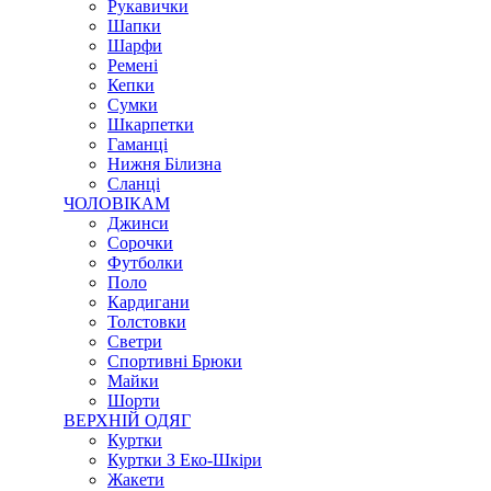
Рукавички
Шапки
Шарфи
Ремені
Кепки
Сумки
Шкарпетки
Гаманці
Нижня Білизна
Сланці
ЧОЛОВІКАМ
Джинси
Сорочки
Футболки
Поло
Кардигани
Толстовки
Светри
Спортивні Брюки
Майки
Шорти
ВЕРХНІЙ ОДЯГ
Куртки
Куртки З Еко-Шкіри
Жакети