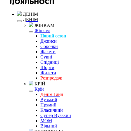
ДЕНІМ
ДЕНІМ
ЖІНКАМ
Жінкам
Новий сезон
Джинси
Сорочки
Жакети
Сукні
Спідниці
Шорти
Жилети
Розпродаж
КРІЙ
Крій
Денім Гайд
Вузький
Прямий
Класичний
Супер Вузький
MOM
Вільний