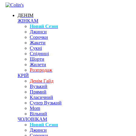
ДЕНІМ
ЖІНКАМ
Новий Сезон
Джинси
Сорочки
Жакети
Сукні
Спідниці
Шорти
Жилети
Розпродаж
КРІЙ
Денім Гайд
Вузький
Прямий
Класичний
Супер Вузький
Mom
Вільний
ЧОЛОВІКАМ
Новий Сезон
Джинси
Сорочки