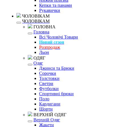
Нижня білизна
Кепки та панами
Рукавички
ЧОЛОВІКАМ
ЧОЛОВІКАМ
ГОЛОВНА
Головна
Всі Чоловічі Товари
Новий сезон
Розпродаж
Льон
ОДЯГ
Одяг
Джинси та Брюки
Сорочки
Толстовки
Светри
Футболки
Спортивні брюки
Поло
Кардигани
Шорти
ВЕРХНІЙ ОДЯГ
Верхній Одяг
Жакети