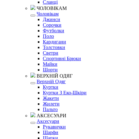
Сланці
ЧОЛОВІКАМ
Чоловікам
Джинси
Сорочки
Футболки
Поло
Кардигани
Толстовки
Светри
Спортивні Брюки
Майки
Шорти
ВЕРХНІЙ ОДЯГ
Верхній Одяг
Куртки
Куртки З Еко-Шкіри
Жакети
Жилети
Пальто
АКСЕСУАРИ
Аксесуари
Рукавички
Шарфи
Шапки