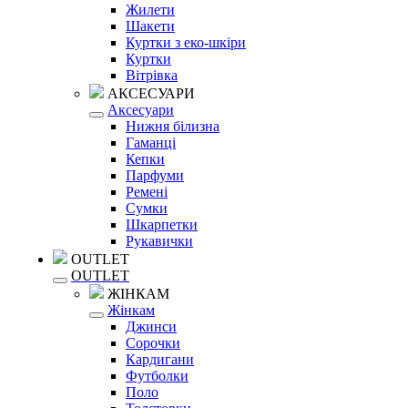
Жилети
Шакети
Куртки з еко-шкіри
Куртки
Вітрівка
АКСЕСУАРИ
Аксесуари
Нижня білизна
Гаманці
Кепки
Парфуми
Ремені
Сумки
Шкарпетки
Рукавички
OUTLET
OUTLET
ЖІНКАМ
Жінкам
Джинси
Сорочки
Кардигани
Футболки
Поло