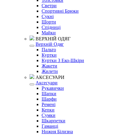
Толстовки
Светри
Спортивні Брюки
Сукні
Шорти
Спідниці
Майки
ВЕРХНІЙ ОДЯГ
Верхній Одяг
Пальто
Куртки
Куртки З Еко-Шкіри
Жакети
Жилети
АКСЕСУАРИ
Аксесуари
Рукавички
Шапки
Шарфи
Ремені
Кепки
Сумки
Шкарпетки
Гаманці
Нижня Білизна