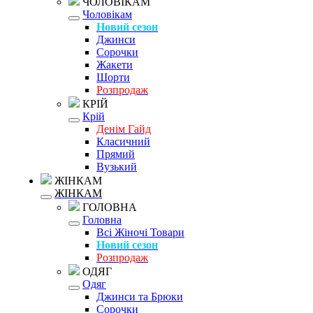
ЧОЛОВІКАМ
Чоловікам
Новий сезон
Джинси
Сорочки
Жакети
Шорти
Розпродаж
КРІЙ
Крій
Денім Гайд
Класичний
Прямий
Вузький
ЖІНКАМ
ЖІНКАМ
ГОЛОВНА
Головна
Всі Жіночі Товари
Новий сезон
Розпродаж
ОДЯГ
Одяг
Джинси та Брюки
Сорочки