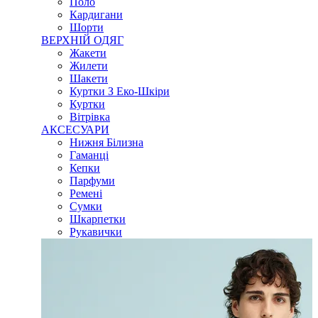
Поло
Кардигани
Шорти
ВЕРХНІЙ ОДЯГ
Жакети
Жилети
Шакети
Куртки З Еко-Шкіри
Куртки
Вітрівка
АКСЕСУАРИ
Нижня Білизна
Гаманці
Кепки
Парфуми
Ремені
Сумки
Шкарпетки
Рукавички