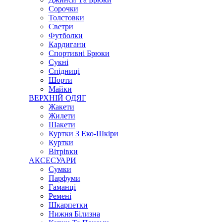
Сорочки
Толстовки
Светри
Футболки
Кардигани
Спортивні Брюки
Сукні
Спідниці
Шорти
Майки
ВЕРХНІЙ ОДЯГ
Жакети
Жилети
Шакети
Куртки З Еко-Шкіри
Куртки
Вітрівки
АКСЕСУАРИ
Сумки
Парфуми
Гаманці
Ремені
Шкарпетки
Нижня Білизна