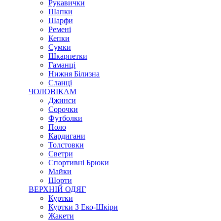
Рукавички
Шапки
Шарфи
Ремені
Кепки
Сумки
Шкарпетки
Гаманці
Нижня Білизна
Сланці
ЧОЛОВІКАМ
Джинси
Сорочки
Футболки
Поло
Кардигани
Толстовки
Светри
Спортивні Брюки
Майки
Шорти
ВЕРХНІЙ ОДЯГ
Куртки
Куртки З Еко-Шкіри
Жакети