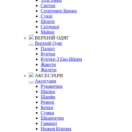
Толстовки
Светри
Спортивні Брюки
Сукні
Шорти
Спідниці
Майки
ВЕРХНІЙ ОДЯГ
Верхній Одяг
Пальто
Куртки
Куртки З Еко-Шкіри
Жакети
Жилети
АКСЕСУАРИ
Аксесуари
Рукавички
Шапки
Шарфи
Ремені
Кепки
Сумки
Шкарпетки
Гаманці
Нижня Білизна