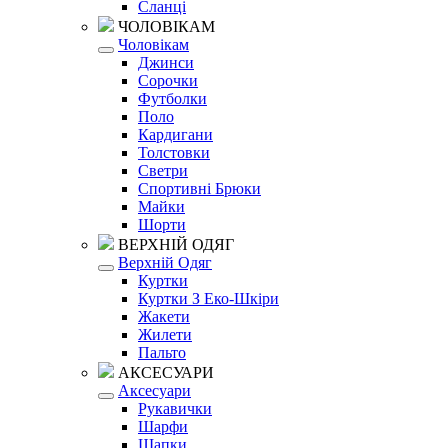
Сланці
ЧОЛОВІКАМ
Чоловікам
Джинси
Сорочки
Футболки
Поло
Кардигани
Толстовки
Светри
Спортивні Брюки
Майки
Шорти
ВЕРХНІЙ ОДЯГ
Верхній Одяг
Куртки
Куртки З Еко-Шкіри
Жакети
Жилети
Пальто
АКСЕСУАРИ
Аксесуари
Рукавички
Шарфи
Шапки