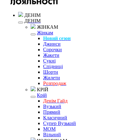
ДЕНІМ
ДЕНІМ
ЖІНКАМ
Жінкам
Новий сезон
Джинси
Сорочки
Жакети
Сукні
Спідниці
Шорти
Жилети
Розпродаж
КРІЙ
Крій
Денім Гайд
Вузький
Прямий
Класичний
Супер Вузький
MOM
Вільний