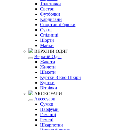
Толстовки
Светри
Футболки
Кардигани
Спортивні брюки
Сукні
Спідниці
Шорти
Майки
ВЕРХНІЙ ОДЯГ
Верхній Одяг
Жакети
Жилети
Шакети
Куртки З Еко-Шкіри
Куртки
Вітрівки
АКСЕСУАРИ
Аксесуари
Сумки
Парфуми
Гаманці
Ремені
Шкарпетки