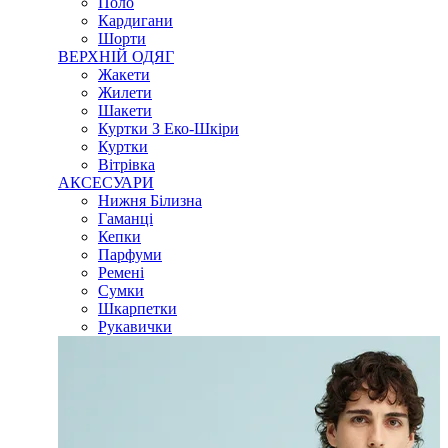
Поло
Кардигани
Шорти
ВЕРХНІЙ ОДЯГ
Жакети
Жилети
Шакети
Куртки З Еко-Шкіри
Куртки
Вітрівка
АКСЕСУАРИ
Нижня Білизна
Гаманці
Кепки
Парфуми
Ремені
Сумки
Шкарпетки
Рукавички