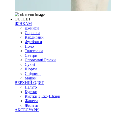
OUTLET
ЖІНКАМ
Джинси
Сорочки
Кардигани
Футболки
Поло
Толстовки
Светри
Спортивні Брюки
Сукні
Шорти
Спідниці
Майки
ВЕРХНІЙ ОДЯГ
Пальто
Куртки
Куртки З Еко-Шкіри
Жакети
Жилети
АКСЕСУАРИ