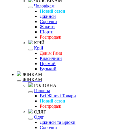
ЧОЛОВІКАМ
Чоловікам
Новий сезон
Джинси
Сорочки
Жакети
Шорти
Розпродаж
КРІЙ
Крій
Денім Гайд
Класичний
Прямий
Вузький
ЖІНКАМ
ЖІНКАМ
ГОЛОВНА
Головна
Всі Жіночі Товари
Новий сезон
Розпродаж
ОДЯГ
Одяг
Джинси та Брюки
Сорочки