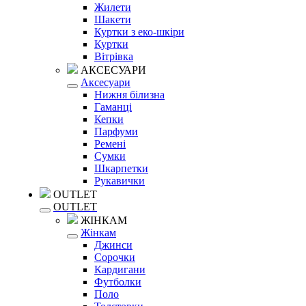
Жилети
Шакети
Куртки з еко-шкіри
Куртки
Вітрівка
АКСЕСУАРИ
Аксесуари
Нижня білизна
Гаманці
Кепки
Парфуми
Ремені
Сумки
Шкарпетки
Рукавички
OUTLET
OUTLET
ЖІНКАМ
Жінкам
Джинси
Сорочки
Кардигани
Футболки
Поло