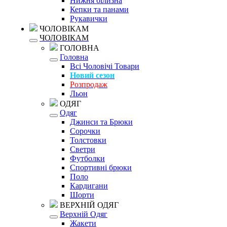
Нижня білизна
Кепки та панами
Рукавички
ЧОЛОВІКАМ
ЧОЛОВІКАМ
ГОЛОВНА
Головна
Всі Чоловічі Товари
Новий сезон
Розпродаж
Льон
ОДЯГ
Одяг
Джинси та Брюки
Сорочки
Толстовки
Светри
Футболки
Спортивні брюки
Поло
Кардигани
Шорти
ВЕРХНІЙ ОДЯГ
Верхній Одяг
Жакети