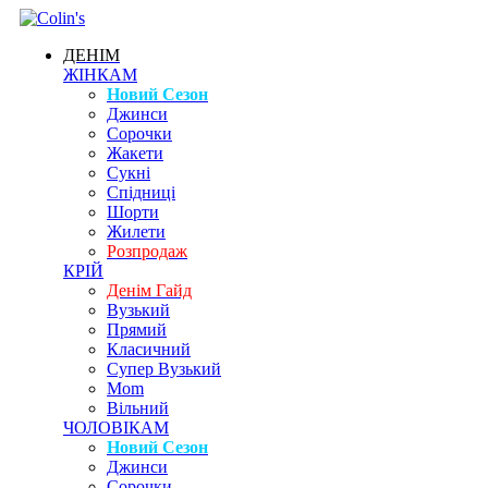
ДЕНІМ
ЖІНКАМ
Новий Сезон
Джинси
Сорочки
Жакети
Сукні
Спідниці
Шорти
Жилети
Розпродаж
КРІЙ
Денім Гайд
Вузький
Прямий
Класичний
Супер Вузький
Mom
Вільний
ЧОЛОВІКАМ
Новий Сезон
Джинси
Сорочки