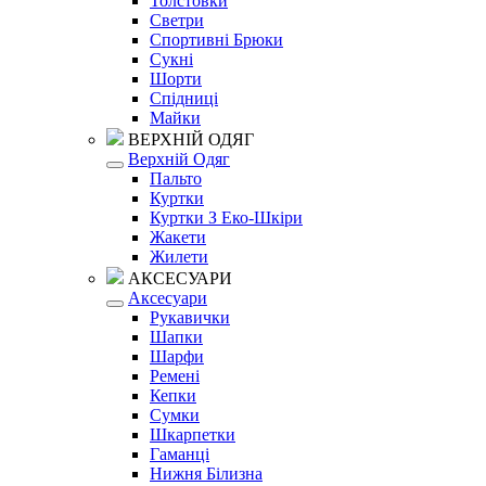
Толстовки
Светри
Спортивні Брюки
Сукні
Шорти
Спідниці
Майки
ВЕРХНІЙ ОДЯГ
Верхній Одяг
Пальто
Куртки
Куртки З Еко-Шкіри
Жакети
Жилети
АКСЕСУАРИ
Аксесуари
Рукавички
Шапки
Шарфи
Ремені
Кепки
Сумки
Шкарпетки
Гаманці
Нижня Білизна