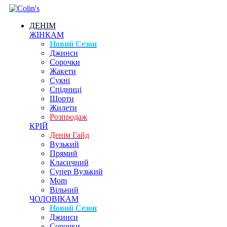
ДЕНІМ
ЖІНКАМ
Новий Сезон
Джинси
Сорочки
Жакети
Сукні
Спідниці
Шорти
Жилети
Розпродаж
КРІЙ
Денім Гайд
Вузький
Прямий
Класичний
Супер Вузький
Mom
Вільний
ЧОЛОВІКАМ
Новий Сезон
Джинси
Сорочки