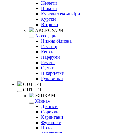
Жилети
Шакети
Куртки з еко-шкіри
Куртки
Вітрівка
АКСЕСУАРИ
Аксесуари
Нижня білизна
Гаманці
Кепки
Парфуми
Ремені
Сумки
Шкарпетки
Рукавички
OUTLET
OUTLET
ЖІНКАМ
Жінкам
Джинси
Сорочки
Кардигани
Футболки
Поло