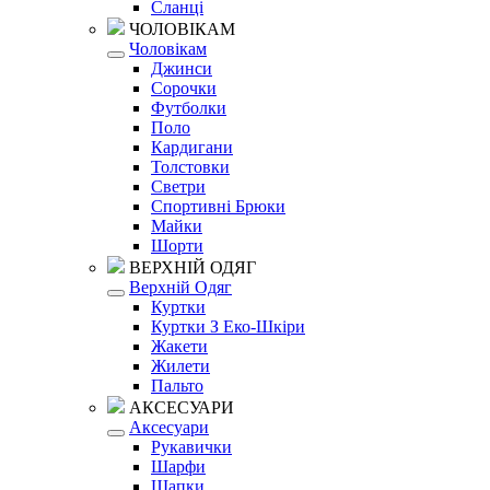
Сланці
ЧОЛОВІКАМ
Чоловікам
Джинси
Сорочки
Футболки
Поло
Кардигани
Толстовки
Светри
Спортивні Брюки
Майки
Шорти
ВЕРХНІЙ ОДЯГ
Верхній Одяг
Куртки
Куртки З Еко-Шкіри
Жакети
Жилети
Пальто
АКСЕСУАРИ
Аксесуари
Рукавички
Шарфи
Шапки