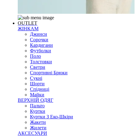
OUTLET
ЖІНКАМ
Джинси
Сорочки
Кардигани
Футболки
Поло
Толстовки
Светри
Спортивні Брюки
Сукні
Шорти
Спідниці
Майки
ВЕРХНІЙ ОДЯГ
Пальто
Куртки
Куртки З Еко-Шкіри
Жакети
Жилети
АКСЕСУАРИ