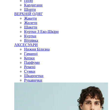
Поло
Кардигани
Шорти
ВЕРХНІЙ ОДЯГ
Жакети
Жилети
Шакети
Куртки З Еко-Шкіри
Куртки
Вітрівка
АКСЕСУАРИ
Нижня Білизна
Гаманці
Кепки
Парфуми
Ремені
Сумки
Шкарпетки
Рукавички