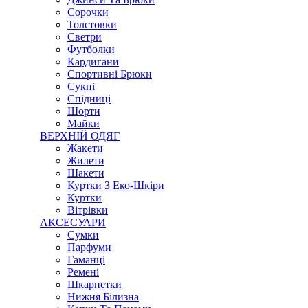
Сорочки
Толстовки
Светри
Футболки
Кардигани
Спортивні Брюки
Сукні
Спідниці
Шорти
Майки
ВЕРХНІЙ ОДЯГ
Жакети
Жилети
Шакети
Куртки З Еко-Шкіри
Куртки
Вітрівки
АКСЕСУАРИ
Сумки
Парфуми
Гаманці
Ремені
Шкарпетки
Нижня Білизна