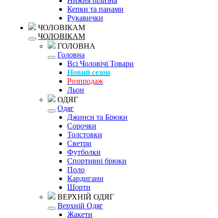
Нижня білизна
Кепки та панами
Рукавички
ЧОЛОВІКАМ
ЧОЛОВІКАМ
ГОЛОВНА
Головна
Всі Чоловічі Товари
Новий сезон
Розпродаж
Льон
ОДЯГ
Одяг
Джинси та Брюки
Сорочки
Толстовки
Светри
Футболки
Спортивні брюки
Поло
Кардигани
Шорти
ВЕРХНІЙ ОДЯГ
Верхній Одяг
Жакети