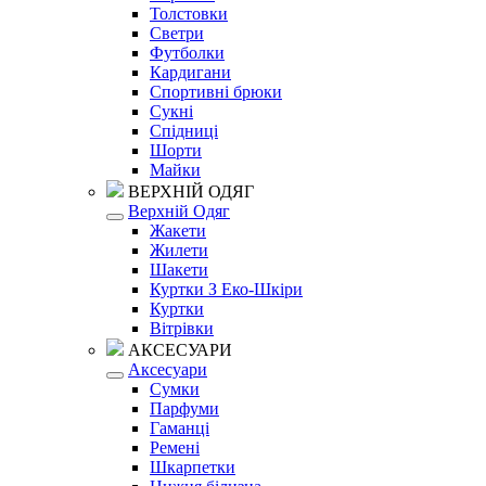
Толстовки
Светри
Футболки
Кардигани
Спортивні брюки
Сукні
Спідниці
Шорти
Майки
ВЕРХНІЙ ОДЯГ
Верхній Одяг
Жакети
Жилети
Шакети
Куртки З Еко-Шкіри
Куртки
Вітрівки
АКСЕСУАРИ
Аксесуари
Сумки
Парфуми
Гаманці
Ремені
Шкарпетки