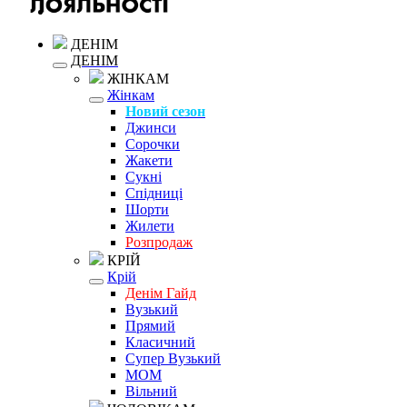
ДЕНІМ
ДЕНІМ
ЖІНКАМ
Жінкам
Новий сезон
Джинси
Сорочки
Жакети
Сукні
Спідниці
Шорти
Жилети
Розпродаж
КРІЙ
Крій
Денім Гайд
Вузький
Прямий
Класичний
Супер Вузький
MOM
Вільний