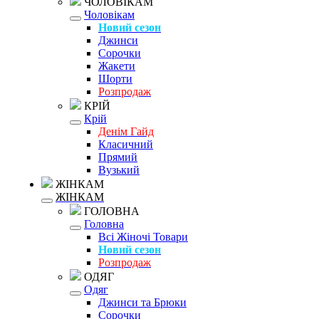
ЧОЛОВІКАМ
Чоловікам
Новий сезон
Джинси
Сорочки
Жакети
Шорти
Розпродаж
КРІЙ
Крій
Денім Гайд
Класичний
Прямий
Вузький
ЖІНКАМ
ЖІНКАМ
ГОЛОВНА
Головна
Всі Жіночі Товари
Новий сезон
Розпродаж
ОДЯГ
Одяг
Джинси та Брюки
Сорочки