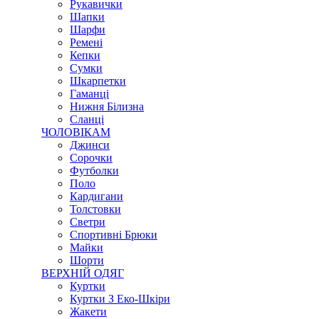
Рукавички
Шапки
Шарфи
Ремені
Кепки
Сумки
Шкарпетки
Гаманці
Нижня Білизна
Сланці
ЧОЛОВІКАМ
Джинси
Сорочки
Футболки
Поло
Кардигани
Толстовки
Светри
Спортивні Брюки
Майки
Шорти
ВЕРХНІЙ ОДЯГ
Куртки
Куртки З Еко-Шкіри
Жакети