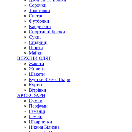
Сорочки
Толстовки
Светри
Футболки
Кардигани
Спортивні Брюки
Сукні
Спідниці
Шорти
Майки
ВЕРХНІЙ ОДЯГ
Жакети
Жилети
Шакети
Куртки З Еко-Шкіри
Куртки
Вітрівки
АКСЕСУАРИ
Сумки
Парфуми
Гаманці
Ремені
Шкарпетки
Нижня Білизна