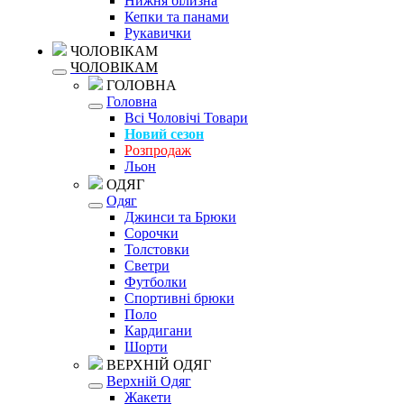
Нижня білизна
Кепки та панами
Рукавички
ЧОЛОВІКАМ
ЧОЛОВІКАМ
ГОЛОВНА
Головна
Всі Чоловічі Товари
Новий сезон
Розпродаж
Льон
ОДЯГ
Одяг
Джинси та Брюки
Сорочки
Толстовки
Светри
Футболки
Спортивні брюки
Поло
Кардигани
Шорти
ВЕРХНІЙ ОДЯГ
Верхній Одяг
Жакети