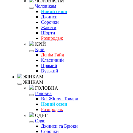
ЧОЛОВІКАМ
Чоловікам
Новий сезон
Джинси
Сорочки
Жакети
Шорти
Розпродаж
КРІЙ
Крій
Денім Гайд
Класичний
Прямий
Вузький
ЖІНКАМ
ЖІНКАМ
ГОЛОВНА
Головна
Всі Жіночі Товари
Новий сезон
Розпродаж
ОДЯГ
Одяг
Джинси та Брюки
Сорочки