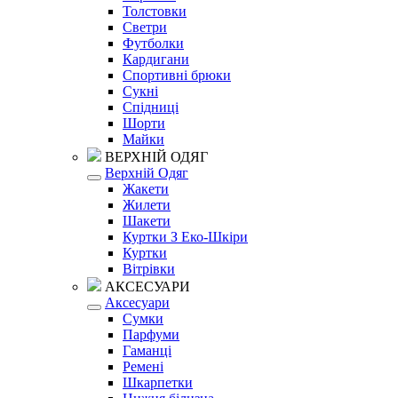
Толстовки
Светри
Футболки
Кардигани
Спортивні брюки
Сукні
Спідниці
Шорти
Майки
ВЕРХНІЙ ОДЯГ
Верхній Одяг
Жакети
Жилети
Шакети
Куртки З Еко-Шкіри
Куртки
Вітрівки
АКСЕСУАРИ
Аксесуари
Сумки
Парфуми
Гаманці
Ремені
Шкарпетки