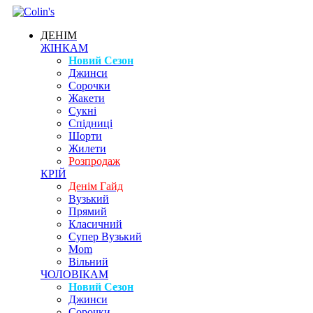
ДЕНІМ
ЖІНКАМ
Новий Сезон
Джинси
Сорочки
Жакети
Сукні
Спідниці
Шорти
Жилети
Розпродаж
КРІЙ
Денім Гайд
Вузький
Прямий
Класичний
Супер Вузький
Mom
Вільний
ЧОЛОВІКАМ
Новий Сезон
Джинси
Сорочки