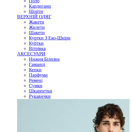
Поло
Кардигани
Шорти
ВЕРХНІЙ ОДЯГ
Жакети
Жилети
Шакети
Куртки З Еко-Шкіри
Куртки
Вітрівка
АКСЕСУАРИ
Нижня Білизна
Гаманці
Кепки
Парфуми
Ремені
Сумки
Шкарпетки
Рукавички