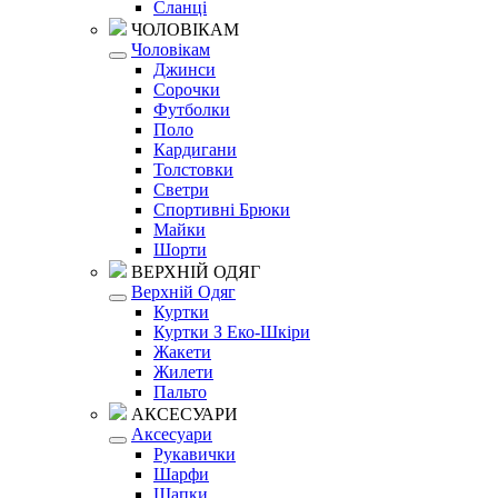
Сланці
ЧОЛОВІКАМ
Чоловікам
Джинси
Сорочки
Футболки
Поло
Кардигани
Толстовки
Светри
Спортивні Брюки
Майки
Шорти
ВЕРХНІЙ ОДЯГ
Верхній Одяг
Куртки
Куртки З Еко-Шкіри
Жакети
Жилети
Пальто
АКСЕСУАРИ
Аксесуари
Рукавички
Шарфи
Шапки