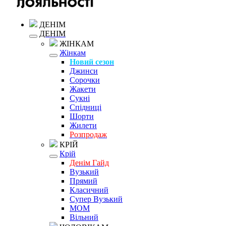
ДЕНІМ
ДЕНІМ
ЖІНКАМ
Жінкам
Новий сезон
Джинси
Сорочки
Жакети
Сукні
Спідниці
Шорти
Жилети
Розпродаж
КРІЙ
Крій
Денім Гайд
Вузький
Прямий
Класичний
Супер Вузький
MOM
Вільний