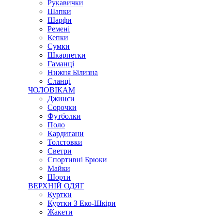
Рукавички
Шапки
Шарфи
Ремені
Кепки
Сумки
Шкарпетки
Гаманці
Нижня Білизна
Сланці
ЧОЛОВІКАМ
Джинси
Сорочки
Футболки
Поло
Кардигани
Толстовки
Светри
Спортивні Брюки
Майки
Шорти
ВЕРХНІЙ ОДЯГ
Куртки
Куртки З Еко-Шкіри
Жакети