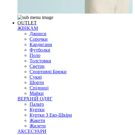
OUTLET
ЖІНКАМ
Джинси
Сорочки
Кардигани
Футболки
Поло
Толстовки
Светри
Спортивні Брюки
Сукні
Шорти
Спідниці
Майки
ВЕРХНІЙ ОДЯГ
Пальто
Куртки
Куртки З Еко-Шкіри
Жакети
Жилети
АКСЕСУАРИ