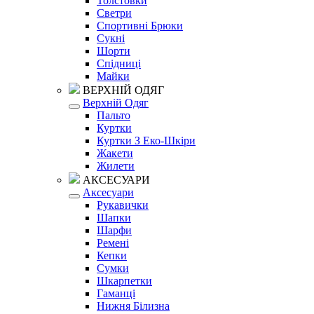
Толстовки
Светри
Спортивні Брюки
Сукні
Шорти
Спідниці
Майки
ВЕРХНІЙ ОДЯГ
Верхній Одяг
Пальто
Куртки
Куртки З Еко-Шкіри
Жакети
Жилети
АКСЕСУАРИ
Аксесуари
Рукавички
Шапки
Шарфи
Ремені
Кепки
Сумки
Шкарпетки
Гаманці
Нижня Білизна