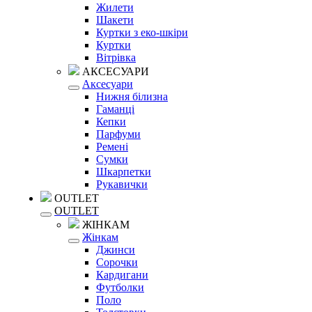
Жилети
Шакети
Куртки з еко-шкіри
Куртки
Вітрівка
АКСЕСУАРИ
Аксесуари
Нижня білизна
Гаманці
Кепки
Парфуми
Ремені
Сумки
Шкарпетки
Рукавички
OUTLET
OUTLET
ЖІНКАМ
Жінкам
Джинси
Сорочки
Кардигани
Футболки
Поло